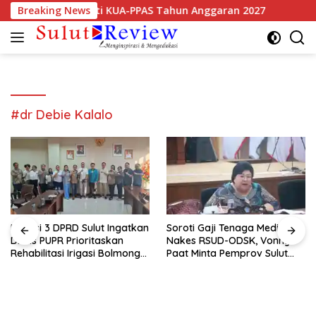
Langsung
itra Resmi Sepakati KUA-PPAS Tahun Anggaran 2027
Breaking News
Komi
ke
konten
#dr Debie Kalalo
Komisi 3 DPRD Sulut Ingatkan
Soroti Gaji Tenaga Medis dan
Dinas PUPR Prioritaskan
Nakes RSUD-ODSK, Vonny
Rehabilitasi Irigasi Bolmong
Paat Minta Pemprov Sulut
Raya
Bertindak