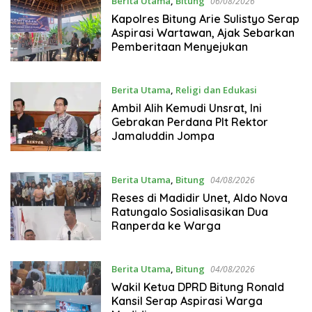
Berita Utama
,
Bitung
06/08/2026
Kapolres Bitung Arie Sulistyo Serap
Aspirasi Wartawan, Ajak Sebarkan
Pemberitaan Menyejukan
Berita Utama
,
Religi dan Edukasi
05/08/2026
Ambil Alih Kemudi Unsrat, Ini
Gebrakan Perdana Plt Rektor
Jamaluddin Jompa
Berita Utama
,
Bitung
04/08/2026
Reses di Madidir Unet, Aldo Nova
Ratungalo Sosialisasikan Dua
Ranperda ke Warga
Berita Utama
,
Bitung
04/08/2026
Wakil Ketua DPRD Bitung Ronald
Kansil Serap Aspirasi Warga