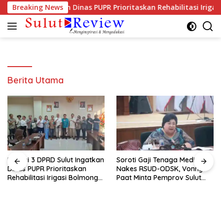
Langsung
 Sulut Ingatkan Dinas PUPR Prioritaskan Rehabilitasi Irigasi B
Breaking News
ke
konten
Berita Utama
Komisi 3 DPRD Sulut Ingatkan
Soroti Gaji Tenaga Medis dan
Dinas PUPR Prioritaskan
Nakes RSUD-ODSK, Vonny
Rehabilitasi Irigasi Bolmong
Paat Minta Pemprov Sulut
Raya
Bertindak