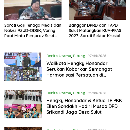
Soroti Gaji Tenaga Medis dan
Banggar DPRD dan TAPD
Nakes RSUD-ODSK, Vonny
Sulut Matangkan KUA-PPAS
Paat Minta Pemprov Sulut
2027, Soroti Sektor Krusial
Bertindak
Berita Utama
,
Bitung
07/08/2026
Walikota Hengky Honandar
Serukan Kobarkan Semangat
Harmonisasi Persatuan di
Pembukaan HUT RI ke-81
Berita Utama
,
Bitung
06/08/2026
Hengky Honandar & Ketua TP PKK
Ellen Sondakh Hadiri Musda DPD
Srikandi Jaga Desa Sulut