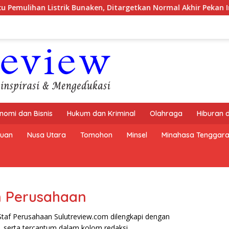
mulihan Listrik Bunaken, Ditargetkan Normal Akhir Pekan Ini
nomi dan Bisnis
Hukum dan Kriminal
Olahraga
Hiburan 
buan
Nusa Utara
Tomohon
Minsel
Minahasa Tenggar
n Perusahaan
taf Perusahaan Sulutreview.com dilengkapi dengan
n, serta tercantum dalam kolom redaksi