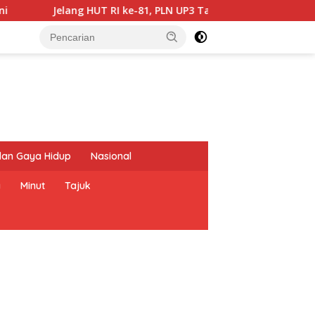
Jelang HUT RI ke-81, PLN UP3 Tahuna Cek Kesiapan Pasoka
dan Gaya Hidup
Nasional
a
Minut
Tajuk