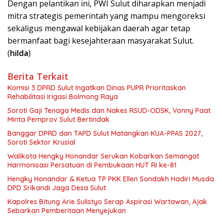
​Dengan pelantikan ini, PWI Sulut diharapkan menjadi
mitra strategis pemerintah yang mampu mengoreksi
sekaligus mengawal kebijakan daerah agar tetap
bermanfaat bagi kesejahteraan masyarakat Sulut.
(
hilda
)
Berita Terkait
Komisi 3 DPRD Sulut Ingatkan Dinas PUPR Prioritaskan
Rehabilitasi Irigasi Bolmong Raya
Soroti Gaji Tenaga Medis dan Nakes RSUD-ODSK, Vonny Paat
Minta Pemprov Sulut Bertindak
Banggar DPRD dan TAPD Sulut Matangkan KUA-PPAS 2027,
Soroti Sektor Krusial
Walikota Hengky Honandar Serukan Kobarkan Semangat
Harmonisasi Persatuan di Pembukaan HUT RI ke-81
Hengky Honandar & Ketua TP PKK Ellen Sondakh Hadiri Musda
DPD Srikandi Jaga Desa Sulut
Kapolres Bitung Arie Sulistyo Serap Aspirasi Wartawan, Ajak
Sebarkan Pemberitaan Menyejukan