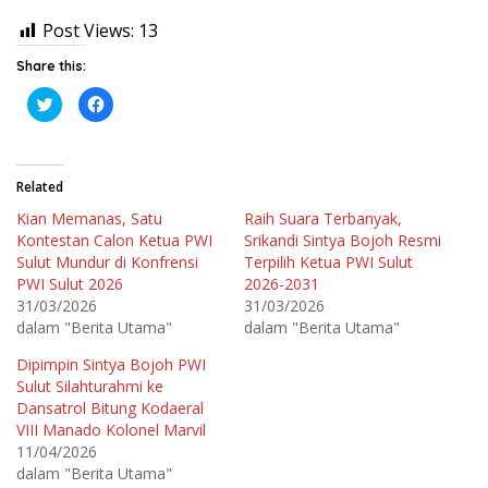
Post Views:
13
Share this:
K
K
l
l
i
i
k
k
u
u
n
n
t
t
Related
u
u
k
k
Kian Memanas, Satu
Raih Suara Terbanyak,
b
m
e
e
Kontestan Calon Ketua PWI
Srikandi Sintya Bojoh Resmi
r
m
b
b
Sulut Mundur di Konfrensi
Terpilih Ketua PWI Sulut
a
a
PWI Sulut 2026
2026-2031
g
g
i
i
31/03/2026
31/03/2026
p
k
a
a
dalam "Berita Utama"
dalam "Berita Utama"
d
n
a
d
T
i
Dipimpin Sintya Bojoh PWI
w
F
Sulut Silahturahmi ke
i
a
t
c
Dansatrol Bitung Kodaeral
t
e
e
b
VIII Manado Kolonel Marvil
r
o
11/04/2026
(
o
M
k
dalam "Berita Utama"
e
(