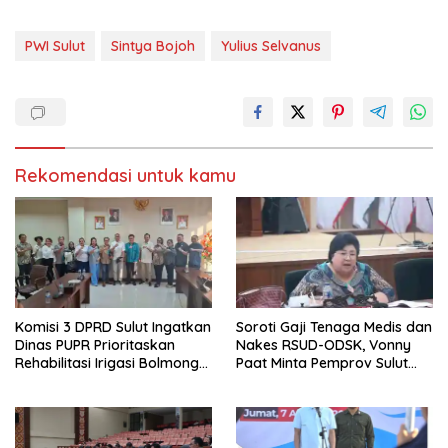
m
M
b
e
u
m
k
b
PWI Sulut
Sintya Bojoh
Yulius Selvanus
a
u
d
k
i
a
j
d
e
i
n
j
d
e
e
n
l
d
a
e
Rekomendasi untuk kamu
y
l
a
a
n
y
g
a
b
n
a
g
r
b
u
a
)
r
u
)
Komisi 3 DPRD Sulut Ingatkan
Soroti Gaji Tenaga Medis dan
Dinas PUPR Prioritaskan
Nakes RSUD-ODSK, Vonny
Rehabilitasi Irigasi Bolmong
Paat Minta Pemprov Sulut
Raya
Bertindak