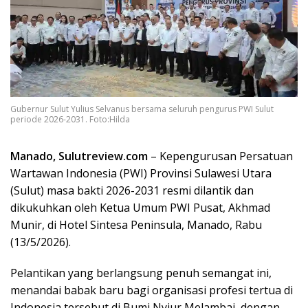
Gubernur Sulut Yulius Selvanus bersama seluruh pengurus PWI Sulut
periode 2026-2031. Foto:Hilda
Manado, Sulutreview.com
– Kepengurusan Persatuan
Wartawan Indonesia (PWI) Provinsi Sulawesi Utara
(Sulut) masa bakti 2026-2031 resmi dilantik dan
dikukuhkan oleh Ketua Umum PWI Pusat, Akhmad
Munir, di Hotel Sintesa Peninsula, Manado, Rabu
(13/5/2026).
​Pelantikan yang berlangsung penuh semangat ini,
menandai babak baru bagi organisasi profesi tertua di
Indonesia tersebut di Bumi Nyiur Melambai, dengan