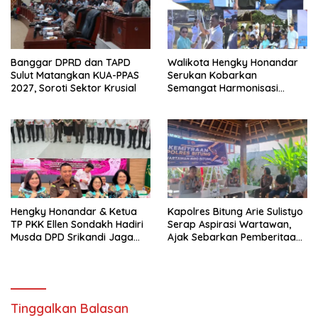
Banggar DPRD dan TAPD
Walikota Hengky Honandar
Sulut Matangkan KUA-PPAS
Serukan Kobarkan
2027, Soroti Sektor Krusial
Semangat Harmonisasi
Persatuan di Pembukaan
HUT RI ke-81
Hengky Honandar & Ketua
Kapolres Bitung Arie Sulistyo
TP PKK Ellen Sondakh Hadiri
Serap Aspirasi Wartawan,
Musda DPD Srikandi Jaga
Ajak Sebarkan Pemberitaan
Desa Sulut
Menyejukan
Tinggalkan Balasan