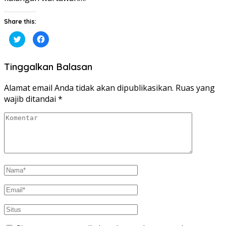
Share this:
Klik
Klik
untuk
untuk
berbagi
membagikan
pada
di
Twitter(Membuka
Facebook(Membuka
Tinggalkan Balasan
di
di
jendela
jendela
yang
yang
baru)
baru)
Alamat email Anda tidak akan dipublikasikan.
Ruas yang
wajib ditandai
*