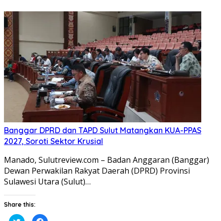
berbagi
membagikan
pada
di
Twitter(Membuka
Facebook(Membuka
di
di
jendela
jendela
yang
yang
baru)
baru)
Banggar DPRD dan TAPD Sulut Matangkan KUA-PPAS
2027, Soroti Sektor Krusial
Manado, Sulutreview.com – Badan Anggaran (Banggar) ​
Dewan Perwakilan Rakyat Daerah (DPRD) Provinsi
Sulawesi Utara (Sulut)…
Share this:
Klik
Klik