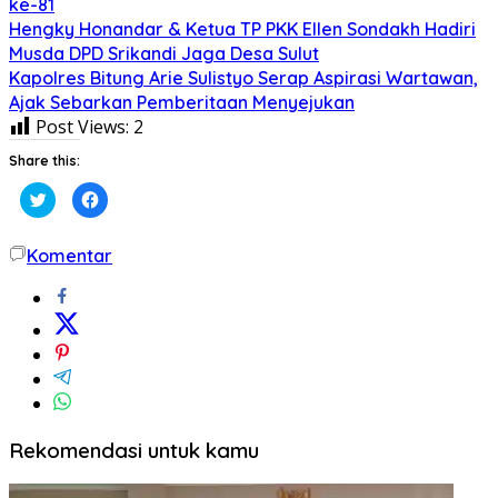
ke-81
Hengky Honandar & Ketua TP PKK Ellen Sondakh Hadiri
Musda DPD Srikandi Jaga Desa Sulut
Kapolres Bitung Arie Sulistyo Serap Aspirasi Wartawan,
Ajak Sebarkan Pemberitaan Menyejukan
Post Views:
2
Share this:
Klik
Klik
untuk
untuk
berbagi
membagikan
pada
di
Twitter(Membuka
Facebook(Membuka
Komentar
di
di
jendela
jendela
yang
yang
baru)
baru)
Rekomendasi untuk kamu