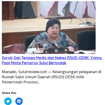
Twitter(Membuka
Facebook(Membuka
di
di
jendela
jendela
yang
yang
baru)
baru)
Soroti Gaji Tenaga Medis dan Nakes RSUD-ODSK, Vonny
Paat Minta Pemprov Sulut Bertindak
Manado, Sulutreview.com — Kelangsungan pelayanan di
Rumah Sakit Umum Daerah (RSUD) ODSK milik
Pemerintah Provinsi…
Share this:
Klik
Klik
untuk
untuk