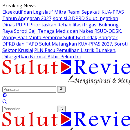
Langsung
Breaking News
ke
Eksekutif dan Legislatif Mitra Resmi Sepakati KUA-PPAS
konten
Tahun Anggaran 2027
Komisi 3 DPRD Sulut Ingatkan
Dinas PUPR Prioritaskan Rehabilitasi Irigasi Bolmong
Raya
Soroti Gaji Tenaga Medis dan Nakes RSUD-ODSK,
Vonny Paat Minta Pemprov Sulut Bertindak
Banggar
DPRD dan TAPD Sulut Matangkan KUA-PPAS 2027, Soroti
Sektor Krusial
PLN Pacu Pemulihan Listrik Bunaken,
Ditargetkan Normal Akhir Pekan Ini