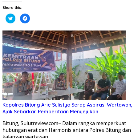
Share this:
Klik
Klik
untuk
untuk
berbagi
membagikan
pada
di
Twitter(Membuka
Facebook(Membuka
di
di
jendela
jendela
yang
yang
baru)
baru)
Kapolres Bitung Arie Sulistyo Serap Aspirasi Wartawan,
Ajak Sebarkan Pemberitaan Menyejukan
Bitung, Sulutreview.com– Dalam rangka memperkuat
hubungan erat dan Harmonis antara Polres Bitung dan
kalangan wartawan….