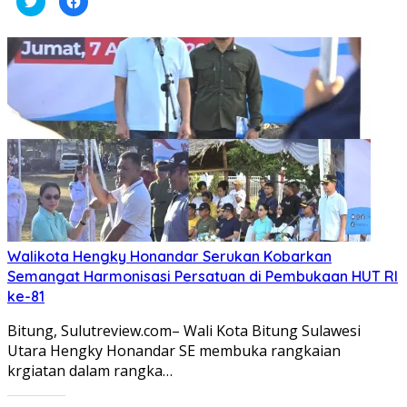
untuk
untuk
berbagi
membagikan
pada
di
Twitter(Membuka
Facebook(Membuka
di
di
jendela
jendela
yang
yang
baru)
baru)
Walikota Hengky Honandar Serukan Kobarkan
Semangat Harmonisasi Persatuan di Pembukaan HUT RI
ke-81
Bitung, Sulutreview.com– Wali Kota Bitung Sulawesi
Utara Hengky Honandar SE membuka rangkaian
krgiatan dalam rangka…