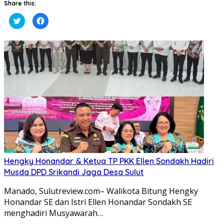
Share this:
Klik
Klik
untuk
untuk
berbagi
membagikan
pada
di
Twitter(Membuka
Facebook(Membuka
di
di
jendela
jendela
yang
yang
baru)
baru)
Hengky Honandar & Ketua TP PKK Ellen Sondakh Hadiri
Musda DPD Srikandi Jaga Desa Sulut
Manado, Sulutreview.com– Walikota Bitung Hengky
Honandar SE dan Istri Ellen Honandar Sondakh SE
menghadiri Musyawarah…