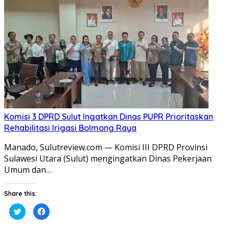
Komisi 3 DPRD Sulut Ingatkan Dinas PUPR Prioritaskan
Rehabilitasi Irigasi Bolmong Raya
​Manado, Sulutreview.com — Komisi III DPRD Provinsi
Sulawesi Utara (Sulut) mengingatkan Dinas Pekerjaan
Umum dan…
Share this:
Klik
Klik
untuk
untuk
berbagi
membagikan
pada
di