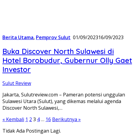
Berita Utama
,
Pemprov Sulut
01/09/2023
16/09/2023
Buka Discover North Sulawesi di
Hotel Borobudur, Gubernur Olly Gaet
Investor
Sulut Review
Jakarta, Sulutreview.com – Pameran potensi unggulan
Sulawesi Utara (Sulut), yang dikemas melalui agenda
Discover North Sulawesi,…
Paginasi
« Kembali
1
2
3
4
…
16
Berikutnya »
pos
Tidak Ada Postingan Lagi.