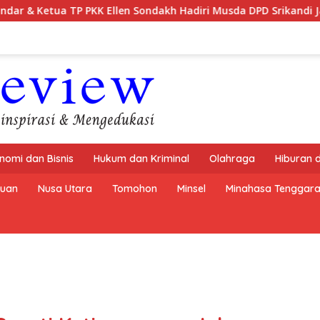
llen Sondakh Hadiri Musda DPD Srikandi Jaga Desa Sulut
nomi dan Bisnis
Hukum dan Kriminal
Olahraga
Hiburan 
buan
Nusa Utara
Tomohon
Minsel
Minahasa Tenggar