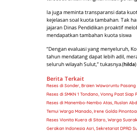
Ia juga meminta transparansi data kuo
kejelasan soal kuota tambahan. Tak han
jajaran Dinas Pendidikan proaktif mel
mendapatkan tambahan kuota siswa
“Dengan evaluasi yang menyeluruh, Ko
tahun mendatang dapat lebih adil, mer
seluruh wilayah Sulut,” tukasnya.(
hilda
)
Berita Terkait
Reses di Sonder, Braien Waworuntu Pasan
Reses di SMKN 1 Tondano, Vonny Paat Siap P
Reses di Manembo-Nembo Atas, Ruslan Abdul
Temui ​Warga Manado, Irene Golda Pinontoa
Reses Vionita Kuera di Sitaro, Warga Suara
Gerakan Indonesia Asri, Sekretariat DPRD 