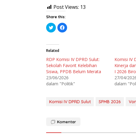
Post Views:
13
Share this:
K
K
l
l
i
i
k
k
u
u
n
n
t
t
Related
u
u
k
k
RDP Komisi IV DPRD Sulut:
Komisi IV 
b
m
e
e
Sekolah Favorit Kelebihan
Kinerja da
r
m
b
b
Siswa, PPDB Belum Merata
I 2026 Bir
a
a
23/06/2026
27/04/202
g
g
i
i
dalam "Politik"
dalam "Poli
p
k
a
a
d
n
a
d
T
i
Komisi IV DPRD Sulut
SPMB 2026
Von
w
F
i
a
t
c
t
e
e
b
r
o
Komentar
(
o
M
k
e
(
m
M