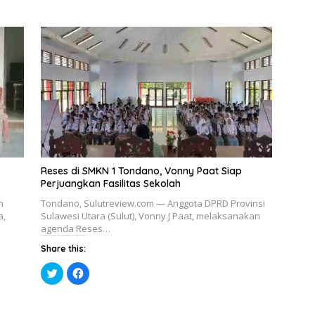
Reses di SMKN 1 Tondano, Vonny Paat Siap
Perjuangkan Fasilitas Sekolah
n
Tondano, Sulutreview.com — Anggota DPRD Provinsi
a,
Sulawesi Utara (Sulut), Vonny J Paat, melaksanakan
agenda Reses…
Share this:
K
K
l
l
i
i
k
k
u
u
n
n