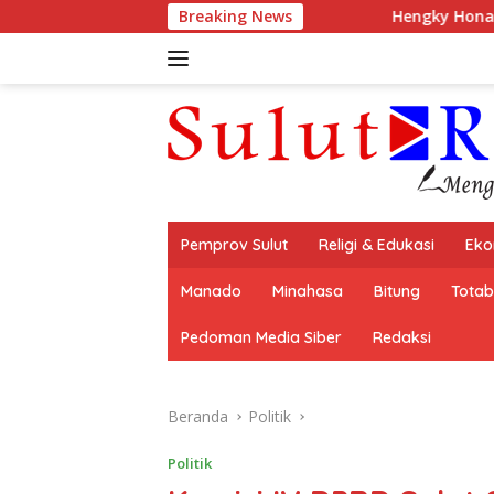
Langsung
Breaking News
Hengky Honandar & Ketua TP PKK E
ke
konten
Pemprov Sulut
Religi & Edukasi
Eko
Manado
Minahasa
Bitung
Tota
Pedoman Media Siber
Redaksi
Beranda
Politik
Politik