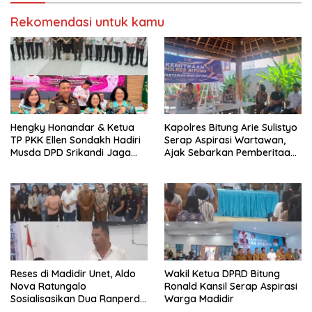
l
d
a
e
Rekomendasi untuk kamu
y
l
a
a
n
y
g
a
b
n
a
g
r
b
u
a
)
r
u
)
Hengky Honandar & Ketua
Kapolres Bitung Arie Sulistyo
TP PKK Ellen Sondakh Hadiri
Serap Aspirasi Wartawan,
Musda DPD Srikandi Jaga
Ajak Sebarkan Pemberitaan
Desa Sulut
Menyejukan
Reses di Madidir Unet, Aldo
Wakil Ketua DPRD Bitung
Nova Ratungalo
Ronald Kansil Serap Aspirasi
Sosialisasikan Dua Ranperda
Warga Madidir
ke Warga