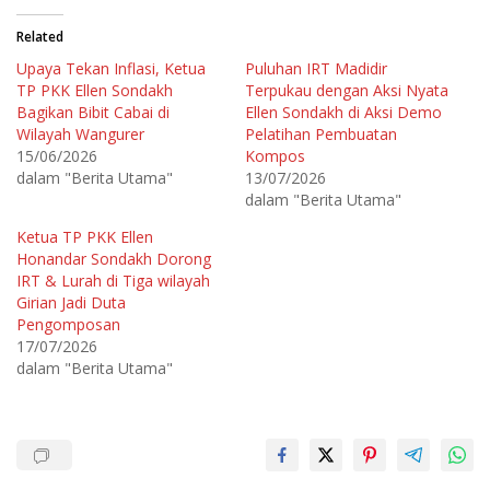
u
u
n
n
t
t
Related
u
u
k
k
Upaya Tekan Inflasi, Ketua
Puluhan IRT Madidir
b
m
e
e
TP PKK Ellen Sondakh
Terpukau dengan Aksi Nyata
r
m
b
b
Bagikan Bibit Cabai di
Ellen Sondakh di Aksi Demo
a
a
Wilayah Wangurer
Pelatihan Pembuatan
g
g
i
i
15/06/2026
Kompos
p
k
a
a
dalam "Berita Utama"
13/07/2026
d
n
dalam "Berita Utama"
a
d
T
i
w
F
Ketua TP PKK Ellen
i
a
t
c
Honandar Sondakh Dorong
t
e
e
b
IRT & Lurah di Tiga wilayah
r
o
Girian Jadi Duta
(
o
M
k
Pengomposan
e
(
m
M
17/07/2026
b
e
dalam "Berita Utama"
u
m
k
b
a
u
d
k
i
a
j
d
e
i
n
j
d
e
e
n