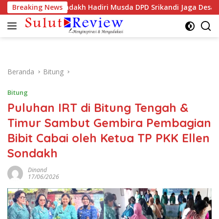
Langsung
KK Ellen Sondakh Hadiri Musda DPD Srikandi Jaga Desa Sulut
Breaking News
ke
konten
Beranda
Bitung
Bitung
Puluhan IRT di Bitung Tengah &
Timur Sambut Gembira Pembagian
Bibit Cabai oleh Ketua TP PKK Ellen
Sondakh
Dinand
17/06/2026