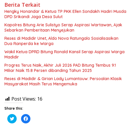
Berita Terkait
Hengky Honandar & Ketua TP PKK Ellen Sondakh Hadiri Musda
DPD Srikandi Jaga Desa Sulut
Kapolres Bitung Arie Sulistyo Serap Aspirasi Wartawan, Ajak
Sebarkan Pemberitaan Menyejukan
Reses di Madidir Unet, Aldo Nova Ratungalo Sosialisasikan
Dua Ranperda ke Warga
Wakil Ketua DPRD Bitung Ronald Kansil Serap Aspirasi Warga
Madidir
Progres Terus Naik, Akhir Juli 2026 PAD Bitung Tembus 9.1
Miliar Naik 15.8 Persen dibanding Tahun 2025
Reses di Madidir & Girian Lady Lumantouw: Persoalan Klasik
Masyarakat Masih Terus Mengemuka
Post Views:
16
Share this:
K
K
l
l
i
i
k
k