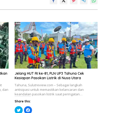
etkan
Jelang HUT RI ke-81, PLN UP3 Tahuna Cek
Kesiapan Pasokan Listrik di Nusa Utara
it
Tahuna, Sulutreview.com – Sebagai langkah
h, dan
antisipasi untuk memastikan kelancaran dan
keandalan pasokan listrik saat peringatan…
Share this:
K
K
l
l