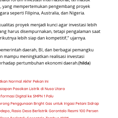
25, yang mempertemukan pengembang proyek
ra seperti Filipina, Australia, dan Nigeria.
litas proyek menjadi kunci agar investasi lebih
yang harus disempurnakan, tetapi pengalaman saat
ikutnya lebih siap dan kompetitif,” ujarnya.
pemerintah daerah, BI, dan berbagai pemangku
n mampu meningkatkan realisasi investasi
terhadap pertumbuhan ekonomi daerah.(
hilda
)
tkan Normal Akhir Pekan Ini
siapan Pasokan Listrik di Nusa Utara
ormasi Digital ke SMPN 1 Palu
rong Penggunaan Bright Gas untuk Irigasi Petani Sidrap
udepo, Rasio Desa Berlistrik Gorontalo Resmi 100 Persen