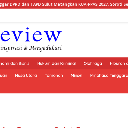
Sulut Matangkan KUA-PPAS 2027, Soroti Sektor Krusial
nomi dan Bisnis
Hukum dan Kriminal
Olahraga
Hiburan 
buan
Nusa Utara
Tomohon
Minsel
Minahasa Tenggar