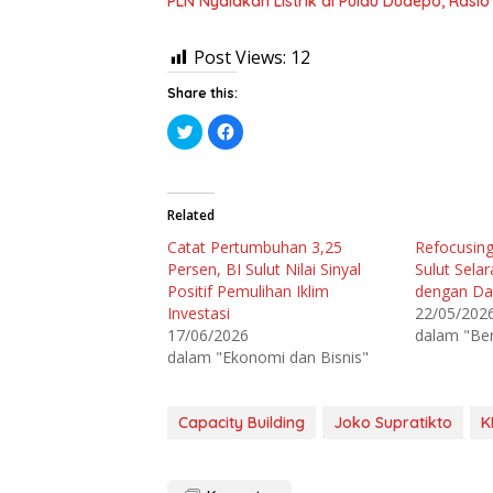
PLN Nyalakan Listrik di Pulau Dudepo, Rasi
Post Views:
12
Share this:
K
K
l
l
i
i
k
k
u
u
n
n
t
t
Related
u
u
k
k
Catat Pertumbuhan 3,25
Refocusing
b
m
e
e
Persen, BI Sulut Nilai Sinyal
Sulut Sela
r
m
b
b
Positif Pemulihan Iklim
dengan Da
a
a
Investasi
22/05/202
g
g
i
i
17/06/2026
dalam "Be
p
k
a
a
dalam "Ekonomi dan Bisnis"
d
n
a
d
T
i
w
F
i
a
Capacity Building
Joko Supratikto
K
t
c
t
e
e
b
r
o
(
o