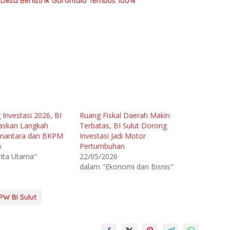
o Desa Berlistrik Gorontalo Tembus 100%
 Investasi 2026, BI
Ruang Fiskal Daerah Makin
raskan Langkah
Terbatas, BI Sulut Dorong
nantara dan BKPM
Investasi Jadi Motor
6
Pertumbuhan
rita Utama"
22/05/2026
dalam "Ekonomi dan Bisnis"
PW BI Sulut