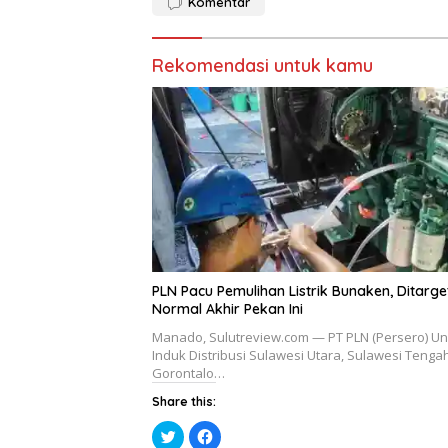
Komentar
M
k
e
(
m
M
b
e
u
m
Rekomendasi untuk kamu
k
b
a
u
d
k
i
a
j
d
e
i
n
j
d
e
e
n
l
d
a
e
y
l
a
a
n
y
g
a
b
n
a
g
r
b
u
a
PLN Pacu Pemulihan Listrik Bunaken, Ditarg
)
r
u
Normal Akhir Pekan Ini
)
Manado, Sulutreview.com — PT PLN (Persero) Un
Induk Distribusi Sulawesi Utara, Sulawesi Tenga
Gorontalo…
Share this:
K
K
l
l