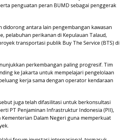
serta penguatan peran BUMD sebagai penggerak
h didorong antara lain pengembangan kawasan
he, pelabuhan perikanan di Kepulauan Talaud,
proyek transportasi publik Buy The Service (BTS) di
unjukkan perkembangan paling progresif. Tim
ding ke Jakarta untuk mempelajari pengelolaan
 peluang kerja sama dengan operator kendaraan
ebut juga telah difasilitasi untuk berkonsultasi
ti PT Penjaminan Infrastruktur Indonesia (PII),
n Kementerian Dalam Negeri guna memperkuat
yek.
lui forum investasi internasional, termasuk