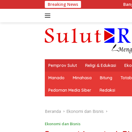
Langsung
Breaking News
Banggar DPRD dan TAPD 
ke
konten
Pemprov Sulut
Religi & Edukasi
Eko
Manado
Minahasa
Bitung
Tota
Pedoman Media Siber
Redaksi
Beranda
Ekonomi dan Bisnis
Ekonomi dan Bisnis