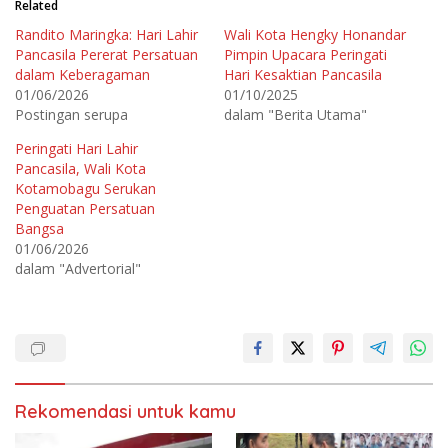
Related
u
u
k
k
Randito Maringka: Hari Lahir
Wali Kota Hengky Honandar
b
m
e
e
Pancasila Pererat Persatuan
Pimpin Upacara Peringati
r
m
b
b
dalam Keberagaman
Hari Kesaktian Pancasila
a
a
01/06/2026
01/10/2025
g
g
i
i
Postingan serupa
dalam "Berita Utama"
p
k
a
a
d
n
Peringati Hari Lahir
a
d
T
i
Pancasila, Wali Kota
w
F
Kotamobagu Serukan
i
a
t
c
Penguatan Persatuan
t
e
e
b
Bangsa
r
o
01/06/2026
(
o
M
k
dalam "Advertorial"
e
(
m
M
b
e
u
m
k
b
a
u
d
k
i
a
j
d
e
i
n
j
d
e
Rekomendasi untuk kamu
e
n
l
d
a
e