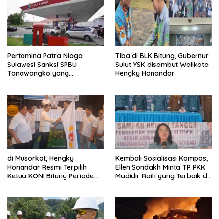
y
l
a
a
n
y
g
a
b
n
a
g
r
b
u
a
)
r
Pertamina Patra Niaga
Tiba di BLK Bitung, Gubernur
u
)
Sulawesi Sanksi SPBU
Sulut YSK disambut Walikota
Tanawangko yang
Hengky Honandar
Melanggar Penyaluran
Pertalite
di Musorkot, Hengky
Kembali Sosialisasi Kompos,
Honandar Resmi Terpilih
Ellen Sondakh Minta TP PKK
Ketua KONI Bitung Periode
Madidir Raih yang Terbaik di
2026-2030
Lomba Tingkat Provinsi