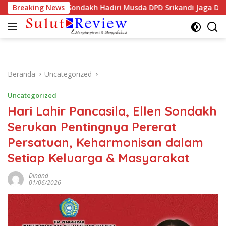
Langsung
P PKK Ellen Sondakh Hadiri Musda DPD Srikandi Jaga Desa Sulu
Breaking News
ke
konten
Beranda
Uncategorized
Uncategorized
Hari Lahir Pancasila, Ellen Sondakh
Serukan Pentingnya Pererat
Persatuan, Keharmonisan dalam
Setiap Keluarga & Masyarakat
Dinand
01/06/2026