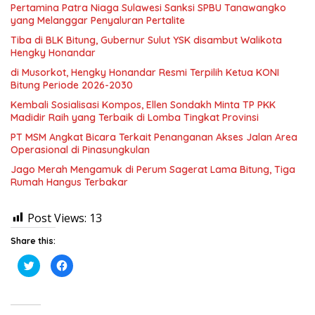
Pertamina Patra Niaga Sulawesi Sanksi SPBU Tanawangko
yang Melanggar Penyaluran Pertalite
Tiba di BLK Bitung, Gubernur Sulut YSK disambut Walikota
Hengky Honandar
di Musorkot, Hengky Honandar Resmi Terpilih Ketua KONI
Bitung Periode 2026-2030
Kembali Sosialisasi Kompos, Ellen Sondakh Minta TP PKK
Madidir Raih yang Terbaik di Lomba Tingkat Provinsi
PT MSM Angkat Bicara Terkait Penanganan Akses Jalan Area
Operasional di Pinasungkulan
Jago Merah Mengamuk di Perum Sagerat Lama Bitung, Tiga
Rumah Hangus Terbakar
Post Views:
13
Share this:
K
K
l
l
i
i
k
k
u
u
n
n
t
t