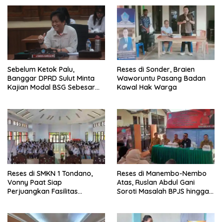
a
a
d
n
a
d
T
i
w
F
i
a
t
c
t
e
e
b
r
o
(
o
M
k
Sebelum Ketok Palu,
Reses di Sonder, Braien
e
(
Banggar DPRD Sulut Minta
Waworuntu Pasang Badan
m
M
b
e
Kajian Modal BSG Sebesar
Kawal Hak Warga
u
m
Rp30 Miliar
k
b
a
u
d
k
i
a
j
d
e
i
n
j
d
e
e
n
l
d
a
e
y
l
a
a
Reses di SMKN 1 Tondano,
Reses di Manembo-Nembo
n
y
g
a
Vonny Paat Siap
Atas, Ruslan Abdul Gani
b
n
Perjuangkan Fasilitas
Soroti Masalah BPJS hingga
a
g
r
b
Sekolah
Infrastruktur
u
a
)
r
u
)