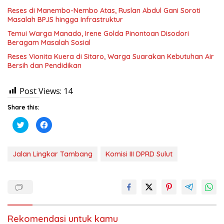
Reses di Manembo-Nembo Atas, Ruslan Abdul Gani Soroti
Masalah BPJS hingga Infrastruktur
Temui ​Warga Manado, Irene Golda Pinontoan Disodori
Beragam Masalah Sosial
Reses Vionita Kuera di Sitaro, Warga Suarakan Kebutuhan Air
Bersih dan Pendidikan
Post Views:
14
Share this:
K
K
l
l
i
i
k
k
u
u
n
n
Jalan Lingkar Tambang
Komisi III DPRD Sulut
t
t
u
u
k
k
b
m
e
e
r
m
b
b
a
a
g
g
i
i
Rekomendasi untuk kamu
p
k