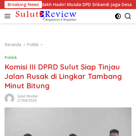
Langsung
K Ellen Sondakh Hadiri Musda DPD Srikandi Jaga Desa Sulut
Breaking News
ke
konten
Beranda
Politik
Politik
Komisi III DPRD Sulut Siap Tinjau
Jalan Rusak di Lingkar Tambang
Minut Bitung
Sulut Review
27/04/2026