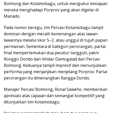
Bolmong dan Kotamobagu, untuk mengukur kesiapan
mereka menghadapi Porprov yang akan digelar di
Manado.
Pada nomor beregu, tim Percasi Kotamobagu tampil
dominan dengan meraih kemenangan atas lawan-
lawannya melalui skor 5–2, atau unggul di tujuh papan
permainan. Sementara di kategori perorangan, partai
final mempertemukan dua pecatur tangguh, yakni
Ronggo Dondo dan Ikhdar Damogalad dari Percasi
Bolmong. Keduanya tampil impresif dan menunjukkan
performa yang menjanjikan menjelang Porprov. Partai
perorangan itu dimenangkan Rangga Dondo.
Manajer Percasi Bolmong, Ronal Saweho, memberikan
apresiasi atas capaian dan semangat kompetitif yang
ditunjukkan tim Kotamobagu.