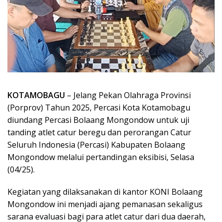
KOTAMOBAGU
– Jelang Pekan Olahraga Provinsi
(Porprov) Tahun 2025, Percasi Kota Kotamobagu
diundang Percasi Bolaang Mongondow untuk uji
tanding atlet catur beregu dan perorangan Catur
Seluruh Indonesia (Percasi) Kabupaten Bolaang
Mongondow melalui pertandingan eksibisi, Selasa
(04/25).
Kegiatan yang dilaksanakan di kantor KONI Bolaang
Mongondow ini menjadi ajang pemanasan sekaligus
sarana evaluasi bagi para atlet catur dari dua daerah,