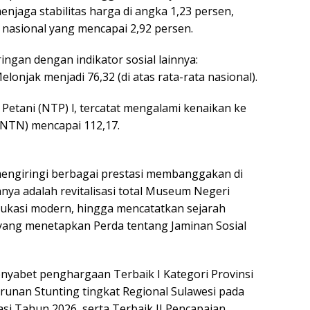
njaga stabilitas harga di angka 1,23 persen,
 nasional yang mencapai 2,92 persen.
ringan dengan indikator sosial lainnya:
onjak menjadi 76,32 (di atas rata-rata nasional).
 Petani (NTP) l, tercatat mengalami kenaikan ke
(NTN) mencapai 112,17.
ut mengiringi berbagai prestasi membanggakan di
anya adalah revitalisasi total Museum Negeri
dukasi modern, hingga mencatatkan sejarah
 yang menetapkan Perda tentang Jaminan Sosial
menyabet penghargaan Terbaik I Kategori Provinsi
nan Stunting tingkat Regional Sulawesi pada
si Tahun 2026, serta Terbaik II Pencapaian