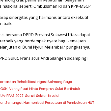
mendongkrak penilaian kepatuhan pelayanan
s nasional seperti Ombudsman RI dan KPK-MSCP.
arap sinergitas yang harmonis antara eksekutif
n baik.
nis bersama DPRD Provinsi Sulawesi Utara dapat
i terbaik yang berdampak nyata bagi kemajuan
lanjutan di Bumi Nyiur Melambai,” pungkasnya.
PRD Sulut, Fransiscus Andi Silangen didampingi
oritaskan Rehabilitasi Irigasi Bolmong Raya
DSK, Vonny Paat Minta Pemprov Sulut Bertindak
A-PPAS 2027, Soroti Sektor Krusial
kan Semangat Harmonisasi Persatuan di Pembukaan HUT