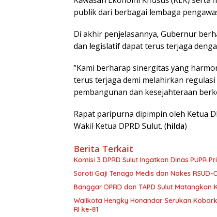
Kawasan Ekonomi Khusus (KEK) serta 
publik dari berbagai lembaga pengawa
​Di akhir penjelasannya, Gubernur berh
dan legislatif dapat terus terjaga denga
​”Kami berharap sinergitas yang harmo
terus terjaga demi melahirkan regulas
pembangunan dan kesejahteraan berke
Rapat paripurna dipimpin oleh Ketua D
Wakil Ketua DPRD Sulut. (
hilda
)
Berita Terkait
Komisi 3 DPRD Sulut Ingatkan Dinas PUPR Pri
Soroti Gaji Tenaga Medis dan Nakes RSUD-O
Banggar DPRD dan TAPD Sulut Matangkan KU
Walikota Hengky Honandar Serukan Kobar
RI ke-81