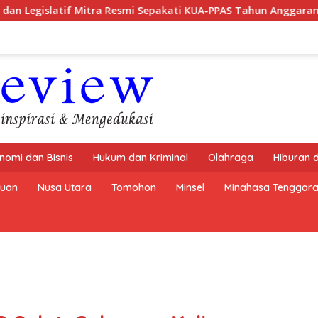
itra Resmi Sepakati KUA-PPAS Tahun Anggaran 2027
Kom
nomi dan Bisnis
Hukum dan Kriminal
Olahraga
Hiburan 
buan
Nusa Utara
Tomohon
Minsel
Minahasa Tenggar