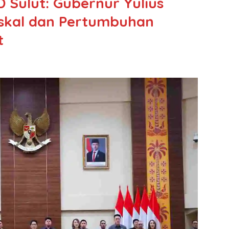
 Sulut: Gubernur Yulius
skal dan Pertumbuhan
t