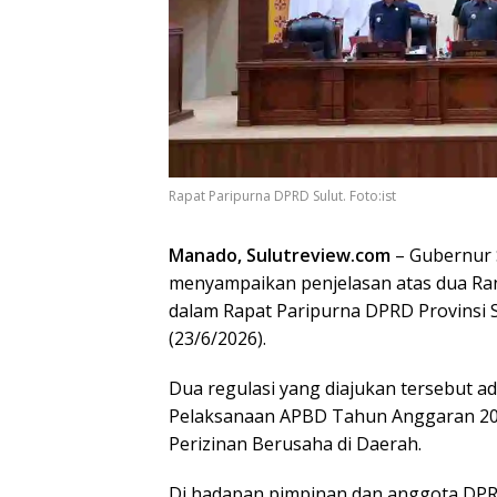
Rapat Paripurna DPRD Sulut. Foto:ist
Manado, Sulutreview.com
– Gubernur S
menyampaikan penjelasan atas dua Ran
dalam Rapat Paripurna DPRD Provinsi S
(23/6/2026).
​Dua regulasi yang diajukan tersebut
Pelaksanaan APBD Tahun Anggaran 20
Perizinan Berusaha di Daerah.
​Di hadapan pimpinan dan anggota DP