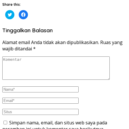
Share this:
Klik
Klik
untuk
untuk
berbagi
membagikan
pada
di
Twitter(Membuka
Facebook(Membuka
Tinggalkan Balasan
di
di
jendela
jendela
yang
yang
baru)
baru)
Alamat email Anda tidak akan dipublikasikan.
Ruas yang
wajib ditandai
*
Simpan nama, email, dan situs web saya pada
peramban ini untuk komentar saya berikutnya.