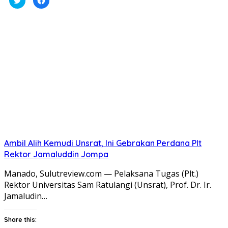
untuk
untuk
berbagi
membagikan
pada
di
Twitter(Membuka
Facebook(Membuka
di
di
jendela
jendela
yang
yang
baru)
baru)
Ambil Alih Kemudi Unsrat, Ini Gebrakan Perdana Plt
Rektor Jamaluddin Jompa
Manado, Sulutreview.com — Pelaksana Tugas (Plt.)
Rektor Universitas Sam Ratulangi (Unsrat), Prof. Dr. Ir.
Jamaludin…
Share this: