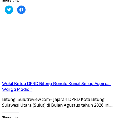
Share this:
Klik
Klik
untuk
untuk
berbagi
membagikan
pada
di
Twitter(Membuka
Facebook(Membuka
di
di
jendela
jendela
yang
yang
baru)
baru)
Wakil Ketua DPRD Bitung Ronald Kansil Serap Aspirasi
Warga Madidir
Bitung, Sulutreview.com– Jajaran DPRD Kota Bitung
Sulawesi Utara (Sulut) di Bulan Agustus tahun 2026 ini,…
Share this: