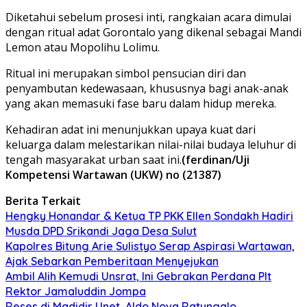
Diketahui sebelum prosesi inti, rangkaian acara dimulai
dengan ritual adat Gorontalo yang dikenal sebagai Mandi
Lemon atau Mopolihu Lolimu.
Ritual ini merupakan simbol pensucian diri dan
penyambutan kedewasaan, khususnya bagi anak-anak
yang akan memasuki fase baru dalam hidup mereka.
Kehadiran adat ini menunjukkan upaya kuat dari
keluarga dalam melestarikan nilai-nilai budaya leluhur di
tengah masyarakat urban saat ini.
(ferdinan/Uji
Kompetensi Wartawan (UKW) no (21387)
Berita Terkait
Hengky Honandar & Ketua TP PKK Ellen Sondakh Hadiri
Musda DPD Srikandi Jaga Desa Sulut
Kapolres Bitung Arie Sulistyo Serap Aspirasi Wartawan,
Ajak Sebarkan Pemberitaan Menyejukan
Ambil Alih Kemudi Unsrat, Ini Gebrakan Perdana Plt
Rektor Jamaluddin Jompa
Reses di Madidir Unet, Aldo Nova Ratungalo