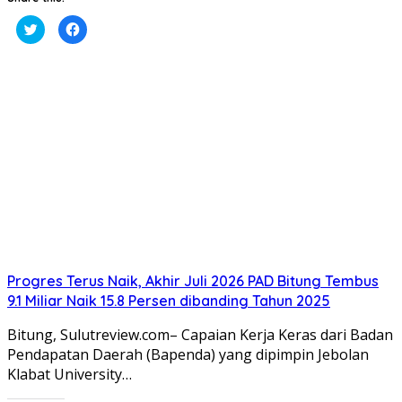
Klik
Klik
untuk
untuk
berbagi
membagikan
pada
di
Twitter(Membuka
Facebook(Membuka
di
di
jendela
jendela
yang
yang
baru)
baru)
Progres Terus Naik, Akhir Juli 2026 PAD Bitung Tembus
9.1 Miliar Naik 15.8 Persen dibanding Tahun 2025
Bitung, Sulutreview.com– Capaian Kerja Keras dari Badan
Pendapatan Daerah (Bapenda) yang dipimpin Jebolan
Klabat University…