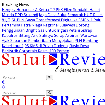
Langsung
Breaking News
ke
Hengky Honandar & Ketua TP PKK Ellen Sondakh Hadiri
konten
Musda DPD Srikandi Jaga Desa Sulut
Semarak HUT RI ke-
81, TJSL PLN Bawa Transformasi Digital ke SMPN 1 Palu
Pertamina Patra Niaga Regional Sulawesi Dorong
Penggunaan Bright Gas untuk Irigasi Petani Sidrap
Kapolres Bitung Arie Sulistyo Serap Aspirasi Wartawan,
Ajak Sebarkan Pemberitaan Menyejukan
PLN Bentang
Kabel Laut 1,95 KMS di Pulau Dudepo, Rasio Desa
Berlistrik Gorontalo Resmi 100 Persen