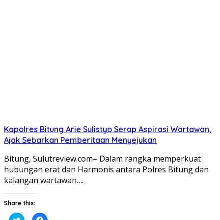
berbagi
membagikan
pada
di
Twitter(Membuka
Facebook(Membuka
di
di
jendela
jendela
yang
yang
baru)
baru)
Kapolres Bitung Arie Sulistyo Serap Aspirasi Wartawan,
Ajak Sebarkan Pemberitaan Menyejukan
Bitung, Sulutreview.com– Dalam rangka memperkuat
hubungan erat dan Harmonis antara Polres Bitung dan
kalangan wartawan….
Share this:
Klik
Klik