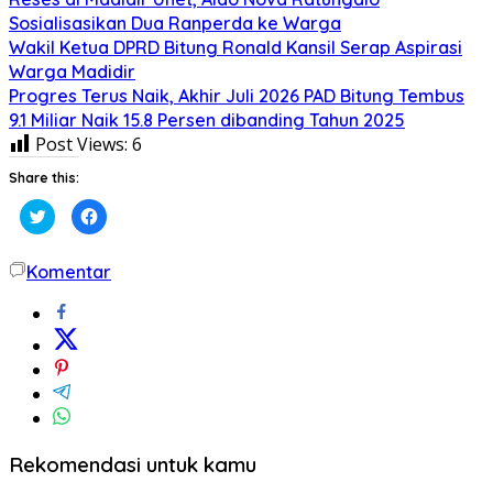
Sosialisasikan Dua Ranperda ke Warga
Wakil Ketua DPRD Bitung Ronald Kansil Serap Aspirasi
Warga Madidir
Progres Terus Naik, Akhir Juli 2026 PAD Bitung Tembus
9.1 Miliar Naik 15.8 Persen dibanding Tahun 2025
Post Views:
6
Share this:
Klik
Klik
untuk
untuk
berbagi
membagikan
pada
di
Twitter(Membuka
Facebook(Membuka
Komentar
di
di
jendela
jendela
yang
yang
baru)
baru)
Rekomendasi untuk kamu