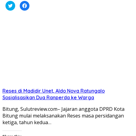
Klik
Klik
untuk
untuk
berbagi
membagikan
pada
di
Twitter(Membuka
Facebook(Membuka
di
di
jendela
jendela
yang
yang
baru)
baru)
Reses di Madidir Unet, Aldo Nova Ratungalo
Sosialisasikan Dua Ranperda ke Warga
Bitung, Sulutreview.com– Jajaran anggota DPRD Kota
Bitung mulai melaksanakan Reses masa persidangan
ketiga, tahun kedua…