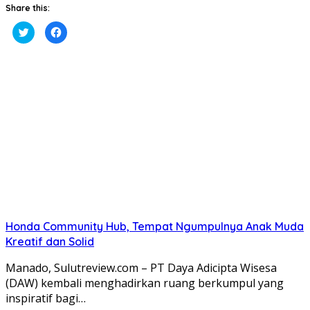
Share this:
Klik
Klik
untuk
untuk
berbagi
membagikan
pada
di
Twitter(Membuka
Facebook(Membuka
di
di
jendela
jendela
yang
yang
baru)
baru)
Honda Community Hub, Tempat Ngumpulnya Anak Muda
Kreatif dan Solid
Manado, Sulutreview.com – PT Daya Adicipta Wisesa
(DAW) kembali menghadirkan ruang berkumpul yang
inspiratif bagi…