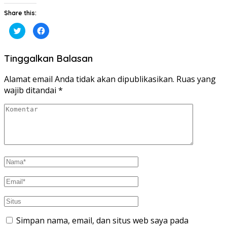
Share this:
Klik
Klik
untuk
untuk
berbagi
membagikan
pada
di
Twitter(Membuka
Facebook(Membuka
Tinggalkan Balasan
di
di
jendela
jendela
yang
yang
baru)
baru)
Alamat email Anda tidak akan dipublikasikan.
Ruas yang
wajib ditandai
*
Simpan nama, email, dan situs web saya pada