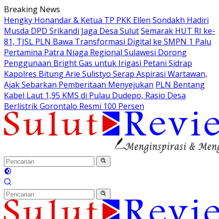
Langsung
Breaking News
ke
Hengky Honandar & Ketua TP PKK Ellen Sondakh Hadiri
konten
Musda DPD Srikandi Jaga Desa Sulut
Semarak HUT RI ke-
81, TJSL PLN Bawa Transformasi Digital ke SMPN 1 Palu
Pertamina Patra Niaga Regional Sulawesi Dorong
Penggunaan Bright Gas untuk Irigasi Petani Sidrap
Kapolres Bitung Arie Sulistyo Serap Aspirasi Wartawan,
Ajak Sebarkan Pemberitaan Menyejukan
PLN Bentang
Kabel Laut 1,95 KMS di Pulau Dudepo, Rasio Desa
Berlistrik Gorontalo Resmi 100 Persen