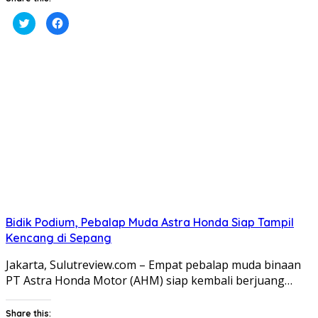
Klik
Klik
untuk
untuk
berbagi
membagikan
pada
di
Twitter(Membuka
Facebook(Membuka
di
di
jendela
jendela
yang
yang
baru)
baru)
Bidik Podium, Pebalap Muda Astra Honda Siap Tampil
Kencang di Sepang
​Jakarta, Sulutreview.com – Empat pebalap muda binaan
PT Astra Honda Motor (AHM) siap kembali berjuang…
Share this: