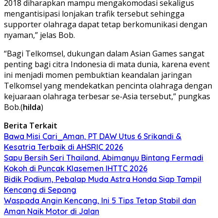
2018 diharapkan mampu mengakomodasi sekaligus
mengantisipasi lonjakan trafik tersebut sehingga
supporter olahraga dapat tetap berkomunikasi dengan
nyaman,” jelas Bob.
“Bagi Telkomsel, dukungan dalam Asian Games sangat
penting bagi citra Indonesia di mata dunia, karena event
ini menjadi momen pembuktian keandalan jaringan
Telkomsel yang mendekatkan pencinta olahraga dengan
kejuaraan olahraga terbesar se-Asia tersebut,” pungkas
Bob.(
hilda
)
Berita Terkait
Bawa Misi Cari_Aman, PT DAW Utus 6 Srikandi &
Kesatria Terbaik di AHSRIC 2026
Sapu Bersih Seri Thailand, Abimanyu Bintang Fermadi
Kokoh di Puncak Klasemen IHTTC 2026
Bidik Podium, Pebalap Muda Astra Honda Siap Tampil
Kencang di Sepang
Waspada Angin Kencang, Ini 5 Tips Tetap Stabil dan
Aman Naik Motor di Jalan