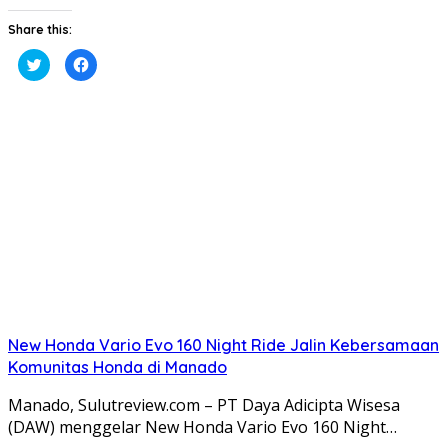
Share this:
Klik
Klik
untuk
untuk
berbagi
membagikan
pada
di
Twitter(Membuka
Facebook(Membuka
di
di
jendela
jendela
yang
yang
baru)
baru)
New Honda Vario Evo 160 Night Ride Jalin Kebersamaan
Komunitas Honda di Manado
Manado, Sulutreview.com – PT Daya Adicipta Wisesa
(DAW) menggelar New Honda Vario Evo 160 Night…