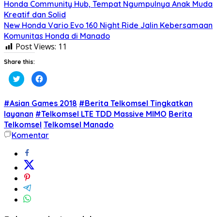
Honda Community Hub, Tempat Ngumpulnya Anak Muda
Kreatif dan Solid
New Honda Vario Evo 160 Night Ride Jalin Kebersamaan
Komunitas Honda di Manado
Post Views:
11
Share this:
Klik
Klik
untuk
untuk
berbagi
membagikan
pada
di
Twitter(Membuka
Facebook(Membuka
#Asian Games 2018
#Berita Telkomsel Tingkatkan
di
di
jendela
jendela
layanan
#Telkomsel LTE TDD Massive MIMO
Berita
yang
yang
Telkomsel
baru)
baru)
Telkomsel Manado
Komentar