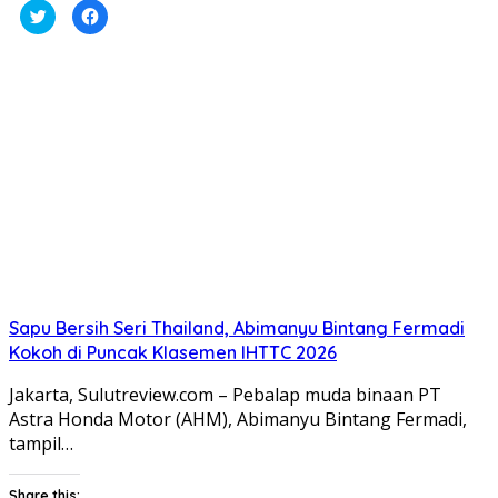
Klik
Klik
untuk
untuk
berbagi
membagikan
pada
di
Twitter(Membuka
Facebook(Membuka
di
di
jendela
jendela
yang
yang
baru)
baru)
Sapu Bersih Seri Thailand, Abimanyu Bintang Fermadi
Kokoh di Puncak Klasemen IHTTC 2026
Jakarta, Sulutreview.com – Pebalap muda binaan PT
Astra Honda Motor (AHM), Abimanyu Bintang Fermadi,
tampil…
Share this: