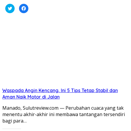
Klik
Klik
untuk
untuk
berbagi
membagikan
pada
di
Twitter(Membuka
Facebook(Membuka
di
di
jendela
jendela
yang
yang
baru)
baru)
Waspada Angin Kencang, Ini 5 Tips Tetap Stabil dan
Aman Naik Motor di Jalan
Manado, Sulutreview.com — Perubahan cuaca yang tak
menentu akhir-akhir ini membawa tantangan tersendiri
bagi para…