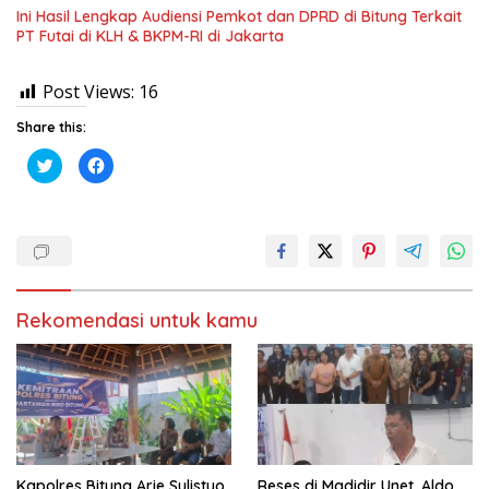
Ini Hasil Lengkap Audiensi Pemkot dan DPRD di Bitung Terkait
PT Futai di KLH & BKPM-RI di Jakarta
Post Views:
16
Share this:
K
K
l
l
i
i
k
k
u
u
n
n
t
t
u
u
k
k
b
m
e
e
r
m
Rekomendasi untuk kamu
b
b
a
a
g
g
i
i
p
k
a
a
d
n
a
d
T
i
w
F
i
a
t
c
t
e
Kapolres Bitung Arie Sulistyo
Reses di Madidir Unet, Aldo