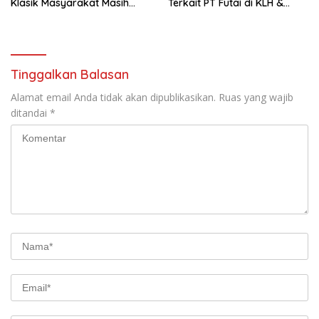
Klasik Masyarakat Masih
Terkait PT Futai di KLH &
Terus Mengemuka
BKPM-RI di Jakarta
Tinggalkan Balasan
Alamat email Anda tidak akan dipublikasikan.
Ruas yang wajib
ditandai
*