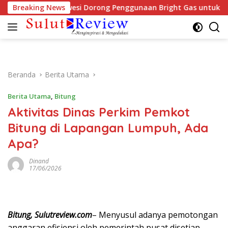
Langsung
Regional Sulawesi Dorong Penggunaan Bright Gas untuk Irigasi
Breaking News
ke
konten
Beranda
Berita Utama
Berita Utama
,
Bitung
Aktivitas Dinas Perkim Pemkot
Bitung di Lapangan Lumpuh, Ada
Apa?
Dinand
17/06/2026
Bitung, Sulutreview.com
– Menyusul adanya pemotongan
anggaran efisiensi oleh pemerintah pusat disetiap