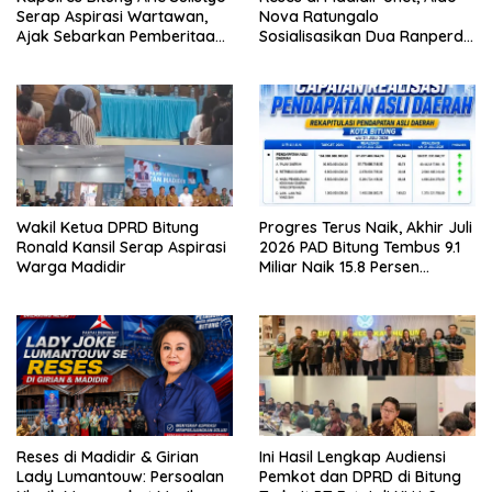
e
b
r
o
Serap Aspirasi Wartawan,
Nova Ratungalo
(
o
Ajak Sebarkan Pemberitaan
Sosialisasikan Dua Ranperda
M
k
e
(
Menyejukan
ke Warga
m
M
b
e
u
m
k
b
a
u
d
k
i
a
j
d
e
i
n
j
d
e
e
n
l
d
Wakil Ketua DPRD Bitung
Progres Terus Naik, Akhir Juli
a
e
Ronald Kansil Serap Aspirasi
2026 PAD Bitung Tembus 9.1
y
l
a
a
Warga Madidir
Miliar Naik 15.8 Persen
n
y
dibanding Tahun 2025
g
a
b
n
a
g
r
b
u
a
)
r
u
)
Reses di Madidir & Girian
Ini Hasil Lengkap Audiensi
Lady Lumantouw: Persoalan
Pemkot dan DPRD di Bitung