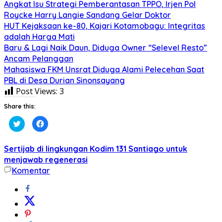
Angkat Isu Strategi Pemberantasan TPPO, Irjen Pol
Roycke Harry Langie Sandang Gelar Doktor
HUT Kejaksaan ke-80, Kajari Kotamobagu: Integritas
adalah Harga Mati
Baru & Lagi Naik Daun, Diduga Owner “Selevel Resto”
Ancam Pelanggan
Mahasiswa FKM Unsrat Diduga Alami Pelecehan Saat
PBL di Desa Durian Sinonsayang
Post Views:
3
Share this:
Klik
Klik
untuk
untuk
berbagi
membagikan
pada
di
Twitter(Membuka
Facebook(Membuka
Sertijab di lingkungan Kodim 131 Santiago untuk
di
di
jendela
jendela
menjawab regenerasi
yang
yang
Komentar
baru)
baru)