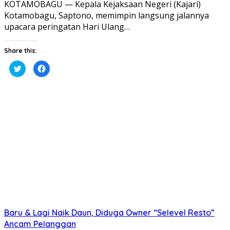
KOTAMOBAGU — Kepala Kejaksaan Negeri (Kajari)
Kotamobagu, Saptono, memimpin langsung jalannya
upacara peringatan Hari Ulang…
Share this:
Klik
Klik
untuk
untuk
berbagi
membagikan
pada
di
Twitter(Membuka
Facebook(Membuka
di
di
jendela
jendela
yang
yang
baru)
baru)
Baru & Lagi Naik Daun, Diduga Owner “Selevel Resto”
Ancam Pelanggan