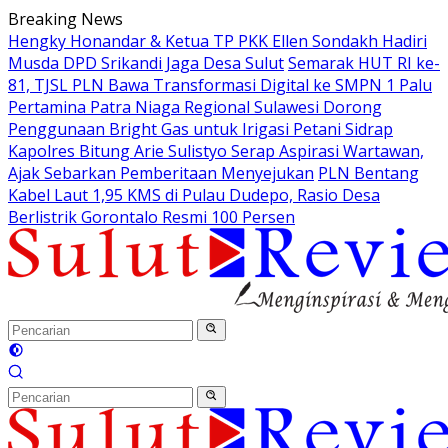
Langsung
Breaking News
ke
Hengky Honandar & Ketua TP PKK Ellen Sondakh Hadiri
konten
Musda DPD Srikandi Jaga Desa Sulut
Semarak HUT RI ke-
81, TJSL PLN Bawa Transformasi Digital ke SMPN 1 Palu
Pertamina Patra Niaga Regional Sulawesi Dorong
Penggunaan Bright Gas untuk Irigasi Petani Sidrap
Kapolres Bitung Arie Sulistyo Serap Aspirasi Wartawan,
Ajak Sebarkan Pemberitaan Menyejukan
PLN Bentang
Kabel Laut 1,95 KMS di Pulau Dudepo, Rasio Desa
Berlistrik Gorontalo Resmi 100 Persen