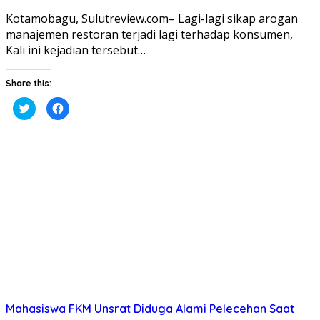
Kotamobagu, Sulutreview.com– Lagi-lagi sikap arogan
manajemen restoran terjadi lagi terhadap konsumen,
Kali ini kejadian tersebut…
Share this:
Klik
Klik
untuk
untuk
berbagi
membagikan
pada
di
Twitter(Membuka
Facebook(Membuka
di
di
jendela
jendela
yang
yang
baru)
baru)
Mahasiswa FKM Unsrat Diduga Alami Pelecehan Saat