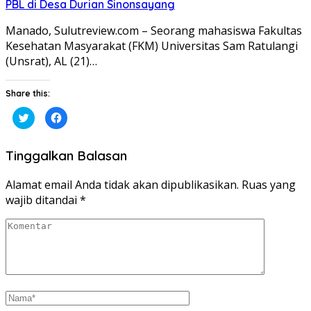
PBL di Desa Durian Sinonsayang
Manado, Sulutreview.com – Seorang mahasiswa Fakultas
Kesehatan Masyarakat (FKM) Universitas Sam Ratulangi
(Unsrat), AL (21)…
Share this:
Klik
Klik
untuk
untuk
berbagi
membagikan
pada
di
Twitter(Membuka
Facebook(Membuka
Tinggalkan Balasan
di
di
jendela
jendela
yang
yang
baru)
baru)
Alamat email Anda tidak akan dipublikasikan.
Ruas yang
wajib ditandai
*