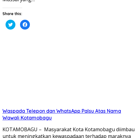
Share this:
Klik
Klik
untuk
untuk
berbagi
membagikan
pada
di
Twitter(Membuka
Facebook(Membuka
di
di
jendela
jendela
yang
yang
baru)
baru)
Waspada Telepon dan WhatsApp Palsu Atas Nama
Wawali Kotamobagu
KOTAMOBAGU – Masyarakat Kota Kotamobagu diimbau
untuk meningkatkan kewaspadaan terhadap maraknya