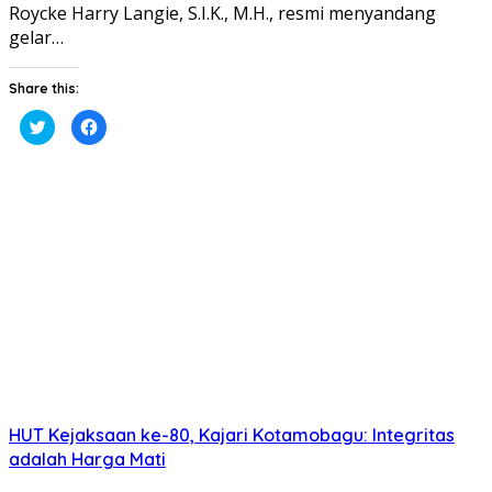
Roycke Harry Langie, S.I.K., M.H., resmi menyandang
gelar…
Share this:
Klik
Klik
untuk
untuk
berbagi
membagikan
pada
di
Twitter(Membuka
Facebook(Membuka
di
di
jendela
jendela
yang
yang
baru)
baru)
HUT Kejaksaan ke-80, Kajari Kotamobagu: Integritas
adalah Harga Mati