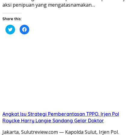
aksi penipuan yang mengatasnamakan…
Share this:
Klik
Klik
untuk
untuk
berbagi
membagikan
pada
di
Twitter(Membuka
Facebook(Membuka
di
di
jendela
jendela
yang
yang
baru)
baru)
Angkat Isu Strategi Pemberantasan TPPO, Irjen Pol
Roycke Harry Langie Sandang Gelar Doktor
Jakarta, Sulutreview.com — Kapolda Sulut, Irjen Pol.