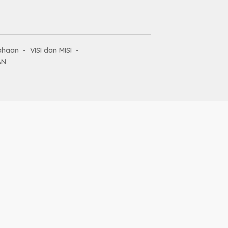
ahaan
VISI dan MISI
AN