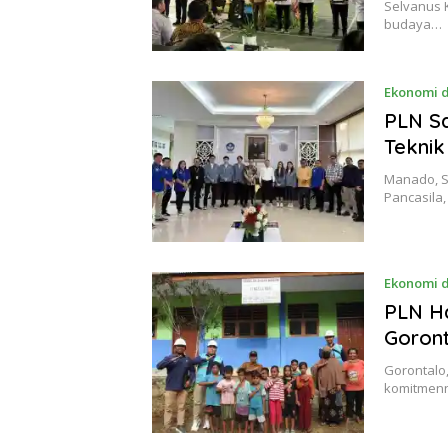
Selvanus 
budaya…
Ekonomi d
PLN Sa
Teknik
Manado, S
Pancasila
Ekonomi d
PLN Ha
Goron
Gorontalo,
komitmenn