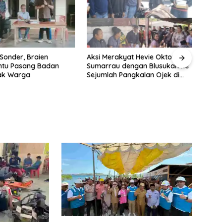
 Sonder, Braien
Aksi Merakyat Hevie Oktova
tu Pasang Badan
Sumarrau dengan Blusukan ke
ak Warga
Sejumlah Pangkalan Ojek di
Aertembaga
Reses
Nova 
Dua 