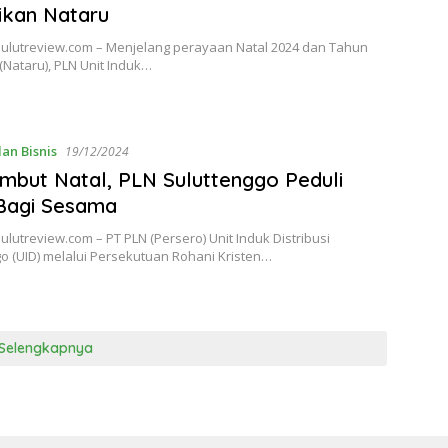
rikan Nataru
ulutreview.com – Menjelang perayaan Natal 2024 dan Tahun
(Nataru), PLN Unit Induk…
an Bisnis
19/12/2024
but Natal, PLN Suluttenggo Peduli
Bagi Sesama
lutreview.com – PT PLN (Persero) Unit Induk Distribusi
o (UID) melalui Persekutuan Rohani Kristen…
Selengkapnya