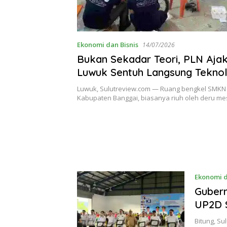
Ekonomi dan Bisnis
14/07/2026
Bukan Sekadar Teori, PLN Ajak
Luwuk Sentuh Langsung Tekno
Depan
​Luwuk, Sulutreview.com — Ruang bengkel SMKN
Kabupaten Banggai, biasanya riuh oleh deru m
Ekonomi d
Gubern
UP2D 
Bitung, Su