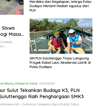
Merdeka dari Kegelapan, Warga Pulau
Dudepo Menanti Hadiah Agustus dari
PLN
 Siswa
logi Masa
 2 Luwuk,
esin…
GM PLN Suluttenggo Tinjau Langsung
Proyek Kabel Laut, Akselerasi Listrik di
Pulau Dudepo
an Bisnis
,
Pemprov Sulut
02/03/2026
ur Sulut Tekankan Budaya K3, PLN
Suluttenggo Raih Penghargaan SMK3
lutreview.com – Gubernur Sulawesi Utara (Sulut), Yulius