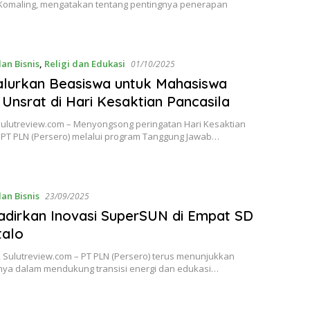
Komaling, mengatakan tentang pentingnya penerapan
an Bisnis
,
Religi dan Edukasi
01/10/2025
lurkan Beasiswa untuk Mahasiswa
 Unsrat di Hari Kesaktian Pancasila
ulutreview.com – Menyongsong peringatan Hari Kesaktian
, PT PLN (Persero) melalui program Tanggung Jawab…
an Bisnis
23/09/2025
dirkan Inovasi SuperSUN di Empat SD
talo
 Sulutreview.com – PT PLN (Persero) terus menunjukkan
ya dalam mendukung transisi energi dan edukasi…