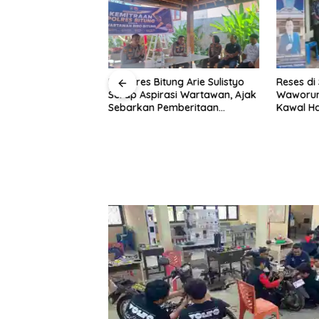
atra Niaga
Kapolres Bitung Arie Sulistyo
Reses di
lawesi Dorong
Serap Aspirasi Wartawan, Ajak
Waworun
Bright Gas untuk
Sebarkan Pemberitaan
Kawal H
i Sidrap
Menyejukan