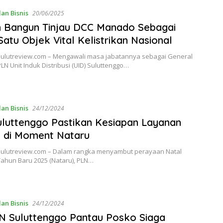
an Bisnis
20/06/2025
 Bangun Tinjau DCC Manado Sebagai
Satu Objek Vital Kelistrikan Nasional
ulutreview.com – Mengawali masa jabatannya sebagai General
N Unit Induk Distribusi (UID) Suluttenggo…
an Bisnis
24/12/2024
luttenggo Pastikan Kesiapan Layanan
 di Moment Nataru
ulutreview.com – Dalam rangka menyambut perayaan Natal
Tahun Baru 2025 (Nataru), PLN…
an Bisnis
24/12/2024
N Suluttenggo Pantau Posko Siaga