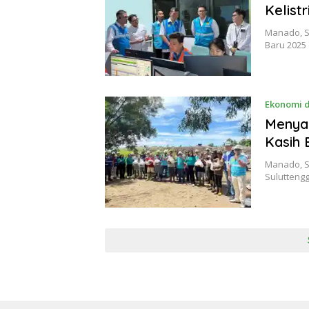
Kelist
Manado, S
Baru 2025 
Ekonomi d
Menyam
Kasih 
Manado, Su
Suluttengg