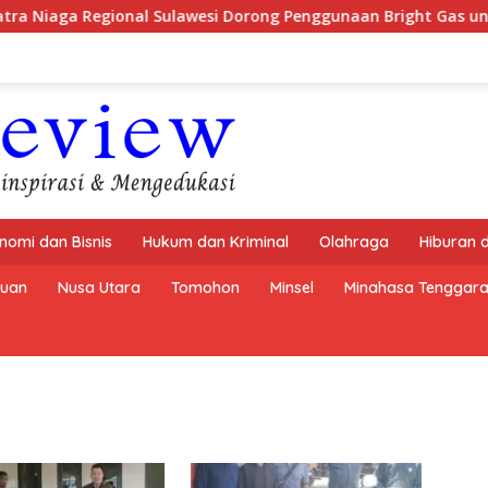
onal Sulawesi Dorong Penggunaan Bright Gas untuk Irigasi Pet
nomi dan Bisnis
Hukum dan Kriminal
Olahraga
Hiburan 
buan
Nusa Utara
Tomohon
Minsel
Minahasa Tenggar