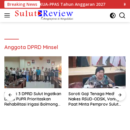
Langsung
ra Resmi Sepakati KUA-PPAS Tahun Anggaran 2027
Breaking News
Komis
ke
konten
Anggota DPRD Minsel
Komisi 3 DPRD Sulut Ingatkan
Soroti Gaji Tenaga Medis dan
Dinas PUPR Prioritaskan
Nakes RSUD-ODSK, Vonny
Rehabilitasi Irigasi Bolmong
Paat Minta Pemprov Sulut
Raya
Bertindak