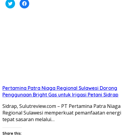
Klik
Klik
untuk
untuk
berbagi
membagikan
pada
di
Twitter(Membuka
Facebook(Membuka
di
di
jendela
jendela
yang
yang
baru)
baru)
Pertamina Patra Niaga Regional Sulawesi Dorong
Penggunaan Bright Gas untuk Irigasi Petani Sidrap
Sidrap, Sulutreview.com – PT Pertamina Patra Niaga
Regional Sulawesi memperkuat pemanfaatan energi
tepat sasaran melalui…
Share this: