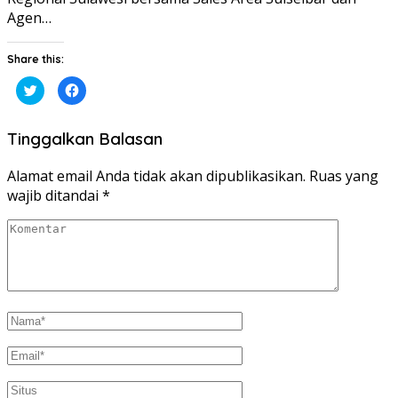
Agen…
Share this:
Klik
Klik
untuk
untuk
berbagi
membagikan
pada
di
Twitter(Membuka
Facebook(Membuka
Tinggalkan Balasan
di
di
jendela
jendela
yang
yang
baru)
baru)
Alamat email Anda tidak akan dipublikasikan.
Ruas yang
wajib ditandai
*