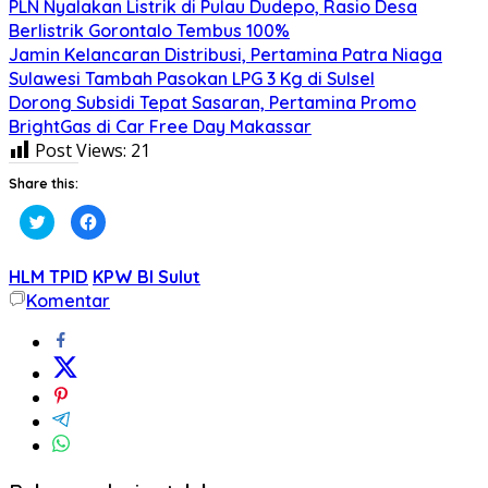
PLN Nyalakan Listrik di Pulau Dudepo, Rasio Desa
Berlistrik Gorontalo Tembus 100%
Jamin Kelancaran Distribusi, Pertamina Patra Niaga
Sulawesi Tambah Pasokan LPG 3 Kg di Sulsel
Dorong Subsidi Tepat Sasaran, Pertamina Promo
BrightGas di Car Free Day Makassar
Post Views:
21
Share this:
Klik
Klik
untuk
untuk
berbagi
membagikan
pada
di
Twitter(Membuka
Facebook(Membuka
HLM TPID
KPW BI Sulut
di
di
jendela
jendela
Komentar
yang
yang
baru)
baru)