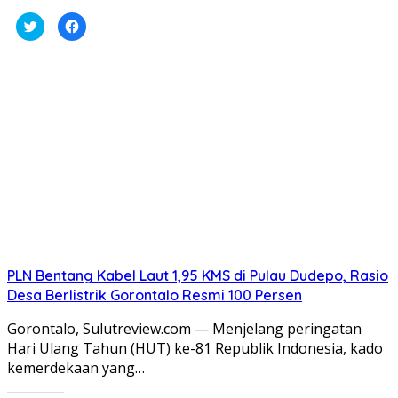
Klik
Klik
untuk
untuk
berbagi
membagikan
pada
di
Twitter(Membuka
Facebook(Membuka
di
di
jendela
jendela
yang
yang
baru)
baru)
PLN Bentang Kabel Laut 1,95 KMS di Pulau Dudepo, Rasio
Desa Berlistrik Gorontalo Resmi 100 Persen
Gorontalo, Sulutreview.com — Menjelang peringatan
Hari Ulang Tahun (HUT) ke-81 Republik Indonesia, kado
kemerdekaan yang…