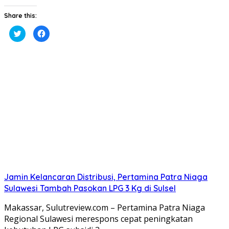
Share this:
Klik
Klik
untuk
untuk
berbagi
membagikan
pada
di
Twitter(Membuka
Facebook(Membuka
di
di
jendela
jendela
yang
yang
baru)
baru)
Jamin Kelancaran Distribusi, Pertamina Patra Niaga
Sulawesi Tambah Pasokan LPG 3 Kg di Sulsel
Makassar, Sulutreview.com – Pertamina Patra Niaga
Regional Sulawesi merespons cepat peningkatan