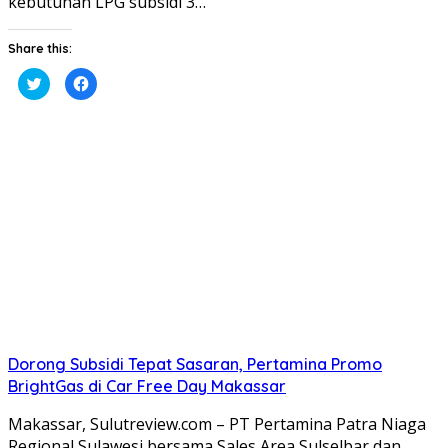
kebutuhan LPG subsidi 3…
Share this:
Klik
Klik
untuk
untuk
berbagi
membagikan
pada
di
Twitter(Membuka
Facebook(Membuka
di
di
jendela
jendela
yang
yang
baru)
baru)
Dorong Subsidi Tepat Sasaran, Pertamina Promo
BrightGas di Car Free Day Makassar
Makassar, Sulutreview.com – PT Pertamina Patra Niaga
Regional Sulawesi bersama Sales Area Sulselbar dan