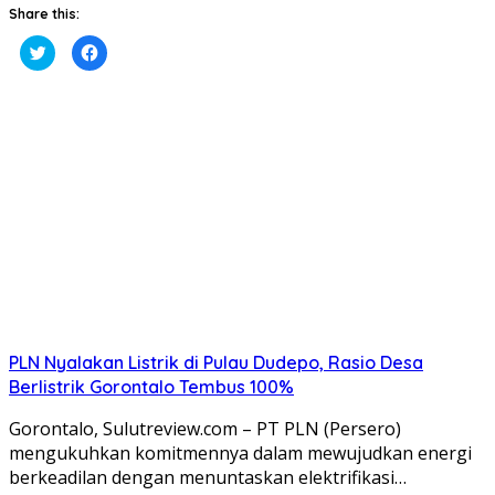
Share this:
Klik
Klik
untuk
untuk
berbagi
membagikan
pada
di
Twitter(Membuka
Facebook(Membuka
di
di
jendela
jendela
yang
yang
baru)
baru)
PLN Nyalakan Listrik di Pulau Dudepo, Rasio Desa
Berlistrik Gorontalo Tembus 100%
Gorontalo, Sulutreview.com – PT PLN (Persero)
mengukuhkan komitmennya dalam mewujudkan energi
berkeadilan dengan menuntaskan elektrifikasi…