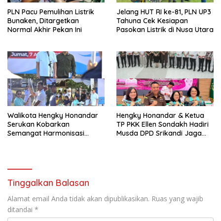
PLN Pacu Pemulihan Listrik
Jelang HUT RI ke-81, PLN UP3
Bunaken, Ditargetkan
Tahuna Cek Kesiapan
Normal Akhir Pekan Ini
Pasokan Listrik di Nusa Utara
Walikota Hengky Honandar
Hengky Honandar & Ketua
Serukan Kobarkan
TP PKK Ellen Sondakh Hadiri
Semangat Harmonisasi
Musda DPD Srikandi Jaga
Persatuan di Pembukaan
Desa Sulut
HUT RI ke-81
Tinggalkan Balasan
Alamat email Anda tidak akan dipublikasikan.
Ruas yang wajib
ditandai
*