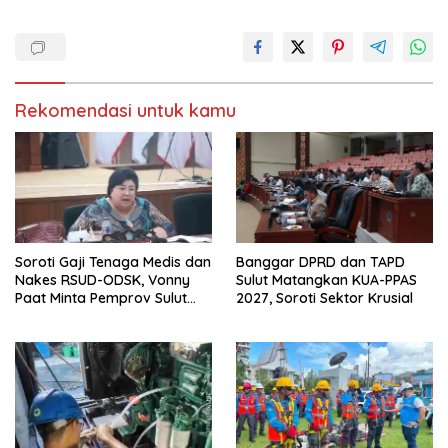
j
d
e
i
n
j
d
e
e
n
l
d
a
e
y
l
a
a
Rekomendasi untuk kamu
n
y
g
a
b
n
a
g
r
b
u
a
)
r
u
)
Soroti Gaji Tenaga Medis dan
Banggar DPRD dan TAPD
Nakes RSUD-ODSK, Vonny
Sulut Matangkan KUA-PPAS
Paat Minta Pemprov Sulut
2027, Soroti Sektor Krusial
Bertindak