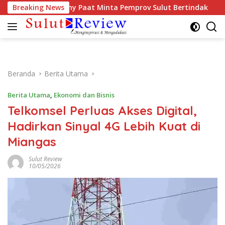
Langsung
D-ODSK, Vonny Paat Minta Pemprov Sulut Bertindak
Breaking News
Ban
ke
konten
Beranda
Berita Utama
Berita Utama
,
Ekonomi dan Bisnis
Telkomsel Perluas Akses Digital,
Hadirkan Sinyal 4G Lebih Kuat di
Miangas
Sulut Review
10/05/2026