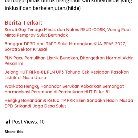
berbagai pihak untuk menghadirkan konektivitas yang
inklusif dan berkelanjutan.(
hilda
)
Berita Terkait
Soroti Gaji Tenaga Medis dan Nakes RSUD-ODSK, Vonny Paat
Minta Pemprov Sulut Bertindak
Banggar DPRD dan TAPD Sulut Matangkan KUA-PPAS 2027,
Soroti Sektor Krusial
PLN Pacu Pemulihan Listrik Bunaken, Ditargetkan Normal Akhir
Pekan Ini
Jelang HUT RI ke-81, PLN UP3 Tahuna Cek Kesiapan Pasokan
Listrik di Nusa Utara
Walikota Hengky Honandar Serukan Kobarkan Semangat
Harmonisasi Persatuan di Pembukaan HUT RI ke-81
Hengky Honandar & Ketua TP PKK Ellen Sondakh Hadiri Musda
DPD Srikandi Jaga Desa Sulut
Post Views:
10
Share this: