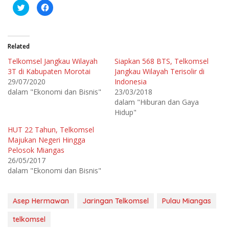
K
K
l
l
i
i
k
k
u
u
n
n
t
t
Related
u
u
k
k
Telkomsel Jangkau Wilayah
Siapkan 568 BTS, Telkomsel
b
m
e
e
3T di Kabupaten Morotai
Jangkau Wilayah Terisolir di
r
m
b
b
29/07/2020
Indonesia
a
a
dalam "Ekonomi dan Bisnis"
23/03/2018
g
g
i
i
dalam "Hiburan dan Gaya
p
k
a
a
Hidup"
d
n
a
d
T
i
HUT 22 Tahun, Telkomsel
w
F
Majukan Negeri Hingga
i
a
t
c
Pelosok Miangas
t
e
e
b
26/05/2017
r
o
dalam "Ekonomi dan Bisnis"
(
o
M
k
e
(
m
M
b
e
Asep Hermawan
Jaringan Telkomsel
Pulau Miangas
u
m
k
b
a
u
telkomsel
d
k
i
a