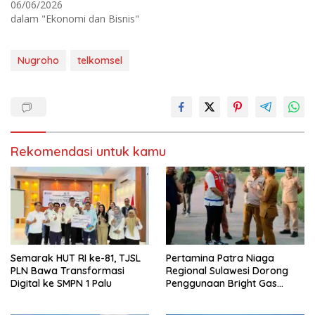
06/06/2026
(
o
M
k
dalam "Ekonomi dan Bisnis"
e
(
m
M
b
e
u
m
k
b
Nugroho
telkomsel
a
u
d
k
i
a
j
d
e
i
n
j
d
e
e
n
l
d
a
e
Rekomendasi untuk kamu
y
l
a
a
n
y
g
a
b
n
a
g
r
b
u
a
)
r
u
)
Semarak HUT RI ke-81, TJSL
Pertamina Patra Niaga
PLN Bawa Transformasi
Regional Sulawesi Dorong
Digital ke SMPN 1 Palu
Penggunaan Bright Gas
untuk Irigasi Petani Sidrap