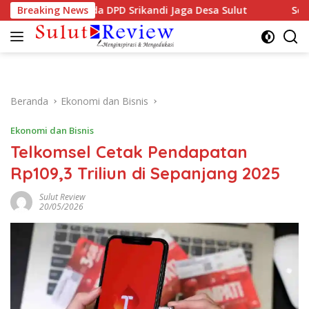
Langsung
Hadiri Musda DPD Srikandi Jaga Desa Sulut
Breaking News
Semarak HU
ke
konten
Beranda
Ekonomi dan Bisnis
Ekonomi dan Bisnis
Telkomsel Cetak Pendapatan
Rp109,3 Triliun di Sepanjang 2025
Sulut Review
20/05/2026