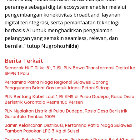
perannya sebagai digital ecosystem enabler melalui
pengembangan konektivitas broadband, layanan
digital terintegrasi, serta pemanfaatan teknologi
berbasis AI untuk menghadirkan pengalaman
pelanggan yang semakin seamless, relevan, dan
bernilai,” tutup Nugroho.(
hilda
)
Berita Terkait
Semarak HUT RI ke-81, TJSL PLN Bawa Transformasi Digital ke
SMPN 1 Palu
Pertamina Patra Niaga Regional Sulawesi Dorong
Penggunaan Bright Gas untuk Irigasi Petani Sidrap
PLN Bentang Kabel Laut 1,95 KMS di Pulau Dudepo, Rasio Desa
Berlistrik Gorontalo Resmi 100 Persen
PLN Nyalakan Listrik di Pulau Dudepo, Rasio Desa Berlistrik
Gorontalo Tembus 100%
Jamin Kelancaran Distribusi, Pertamina Patra Niaga Sulawesi
Tambah Pasokan LPG 3 Kg di Sulsel
Dorong Subsidi Tepat Sasaran, Pertamina Promo BrightGas di