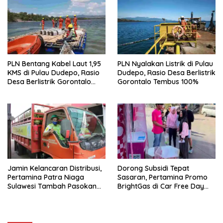
PLN Bentang Kabel Laut 1,95
PLN Nyalakan Listrik di Pulau
KMS di Pulau Dudepo, Rasio
Dudepo, Rasio Desa Berlistrik
Desa Berlistrik Gorontalo
Gorontalo Tembus 100%
Resmi 100 Persen
Jamin Kelancaran Distribusi,
Dorong Subsidi Tepat
Pertamina Patra Niaga
Sasaran, Pertamina Promo
Sulawesi Tambah Pasokan
BrightGas di Car Free Day
LPG 3 Kg di Sulsel
Makassar