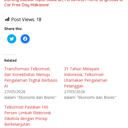
Car Free Day Makassar
Post Views:
18
Share this:
K
K
l
l
i
i
k
k
u
u
n
n
t
t
Related
u
u
k
k
Transformasi Telkomsel,
31 Tahun Melayani
b
m
e
e
dari Konektivitas Menuju
Indonesia, Telkomsel
r
m
b
b
Pengalaman Digital Berbasis
Utamakan Pengalaman
a
a
AI
Pelanggan
g
g
i
i
27/05/2026
27/05/2026
p
k
a
a
dalam "Ekonomi dan Bisnis"
dalam "Ekonomi dan Bisnis"
d
n
a
d
T
i
Telkomsel Pastikan 100
w
F
Persen Limbah Elektronik
i
a
t
c
Dikelola dengan Prinsip
t
e
e
b
Berkelanjutan
r
o