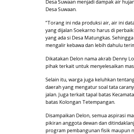
Desa Suwaan menjadi dampak air huja
Desa Suwaan.
”Torang ini nda produksi air, air ini da
yang dijalan Soekarno harus di perbai
yang ada si Desa Matungkas. Sehingga 
mengalir kebawa dan lebih dahulu ter
Dikatakan Delon nama akrab Denny Lol
pihak terkait untuk menyelesaikan masa
Selain itu, warga juga keluhkan tent
daerah yang mengatur soal tata caran
jalan. Juga terkait tapal batas Kecama
batas Kolongan Tetempangan.
Disampaikan Delon, semua aspirasi m
pikiran anggota dewan dan ditindaklanj
program pembangunan fisik maupun no