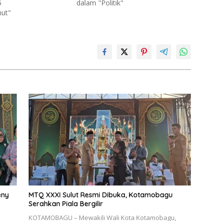
5
dalam "Politik"
nut"
eny
MTQ XXXI Sulut Resmi Dibuka, Kotamobagu
Serahkan Piala Bergilir
KOTAMOBAGU – Mewakili Wali Kota Kotamobagu,