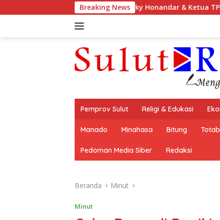
Langsung
Hengky Honandar & Ketua TP PKK Ellen Sondakh Hadir
Breaking News
ke
konten
Pemprov Sulut
Religi & Edukasi
Eko
Manado
Minahasa
Bitung
Tota
Pedoman Media Siber
Redaksi
Beranda
Minut
Minut