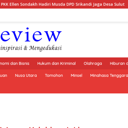
i Musda DPD Srikandi Jaga Desa Sulut
Semarak HUT RI k
nomi dan Bisnis
Hukum dan Kriminal
Olahraga
Hiburan 
buan
Nusa Utara
Tomohon
Minsel
Minahasa Tenggar