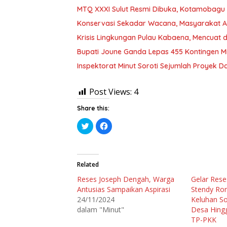
MTQ XXXI Sulut Resmi Dibuka, Kotamobagu S
Konservasi Sekadar Wacana, Masyarakat A
Krisis Lingkungan Pulau Kabaena, Mencuat 
Bupati Joune Ganda Lepas 455 Kontingen Min
Inspektorat Minut Soroti Sejumlah Proyek 
Post Views:
4
Share this:
K
K
l
l
i
i
k
k
u
u
n
n
t
t
Related
u
u
k
k
Reses Joseph Dengah, Warga
Gelar Rese
b
m
e
e
Antusias Sampaikan Aspirasi
Stendy Ro
r
m
b
b
24/11/2024
Keluhan So
a
a
dalam "Minut"
Desa Hing
g
g
i
i
TP-PKK
p
k