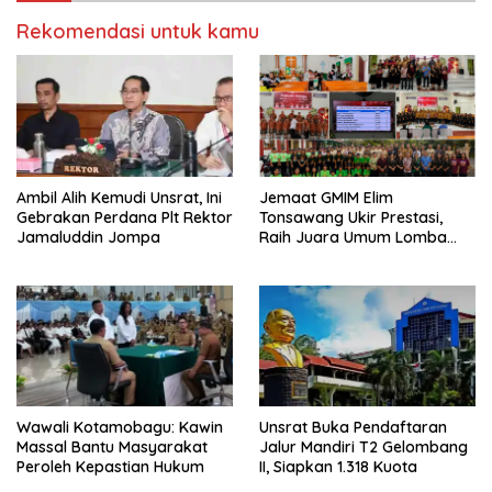
g
g
i
i
Rekomendasi untuk kamu
p
k
a
a
d
n
a
d
T
i
w
F
i
a
t
c
t
e
e
b
r
o
(
o
M
k
Ambil Alih Kemudi Unsrat, Ini
Jemaat GMIM Elim
e
(
Gebrakan Perdana Plt Rektor
Tonsawang Ukir Prestasi,
m
M
b
e
Jamaluddin Jompa
Raih Juara Umum Lomba
u
m
Wilayah Tombatu Timur
k
b
a
u
d
k
i
a
j
d
e
i
n
j
d
e
e
n
l
d
a
e
y
l
a
a
Wawali Kotamobagu: Kawin
Unsrat Buka Pendaftaran
n
y
g
a
Massal Bantu Masyarakat
Jalur Mandiri T2 Gelombang
b
n
Peroleh Kepastian Hukum
II, Siapkan 1.318 Kuota
a
g
r
b