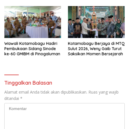
u
a
)
r
u
)
Wawali Kotamobagu Hadiri
Kotamobagu Berjaya di MTQ
Pembukaan Sidang Sinode
Sulut 2026, Weny Gaib Turut
ke-60 GMIBM di Pinogaluman
Saksikan Momen Bersejarah
Tinggalkan Balasan
Alamat email Anda tidak akan dipublikasikan.
Ruas yang wajib
ditandai
*