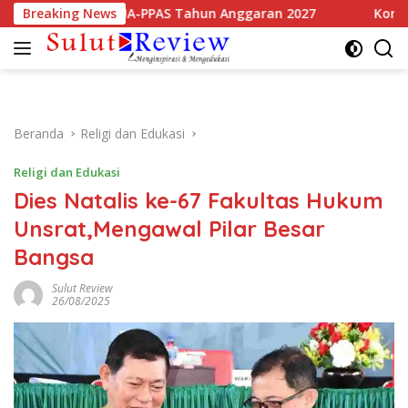
Langsung
smi Sepakati KUA-PPAS Tahun Anggaran 2027
Breaking News
Komisi 3 D
ke
konten
Beranda
Religi dan Edukasi
Religi dan Edukasi
Dies Natalis ke-67 Fakultas Hukum
Unsrat,Mengawal Pilar Besar
Bangsa
Sulut Review
26/08/2025