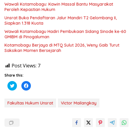
Wawali Kotamobagu: Kawin Massal Bantu Masyarakat
Peroleh Kepastian Hukum
Unsrat Buka Pendaftaran Jalur Mandiri T2 Gelombang II,
Siapkan 1.318 Kuota
Wawali Kotamobagu Hadiri Pembukaan Sidang Sinode ke-60
GMIBM di Pinogaluman
Kotamobagu Berjaya di MTQ Sulut 2026, Weny Gaib Turut
Saksikan Momen Bersejarah
Post Views:
7
Share this:
K
K
l
l
i
i
k
k
u
u
n
n
Fakultas Hukum Unsrat
Victor Mailangkay
t
t
u
u
k
k
b
m
e
e
r
m
b
b
a
a