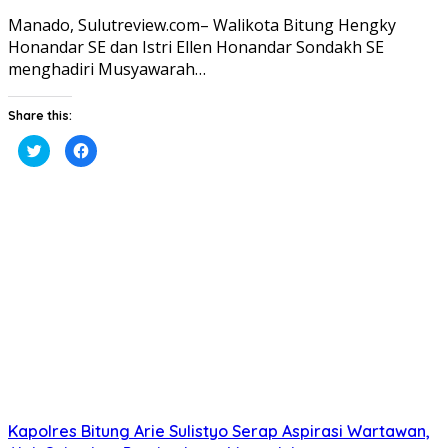
Manado, Sulutreview.com– Walikota Bitung Hengky
Honandar SE dan Istri Ellen Honandar Sondakh SE
menghadiri Musyawarah…
Share this:
Klik
Klik
untuk
untuk
berbagi
membagikan
pada
di
Twitter(Membuka
Facebook(Membuka
di
di
jendela
jendela
yang
yang
baru)
baru)
Kapolres Bitung Arie Sulistyo Serap Aspirasi Wartawan,