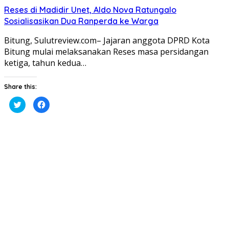
Reses di Madidir Unet, Aldo Nova Ratungalo
Sosialisasikan Dua Ranperda ke Warga
Bitung, Sulutreview.com– Jajaran anggota DPRD Kota
Bitung mulai melaksanakan Reses masa persidangan
ketiga, tahun kedua…
Share this:
Klik
Klik
untuk
untuk
berbagi
membagikan
pada
di
Twitter(Membuka
Facebook(Membuka
di
di
jendela
jendela
yang
yang
baru)
baru)