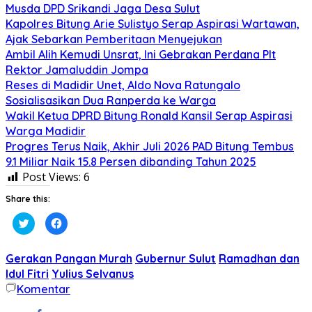
Musda DPD Srikandi Jaga Desa Sulut
Kapolres Bitung Arie Sulistyo Serap Aspirasi Wartawan,
Ajak Sebarkan Pemberitaan Menyejukan
Ambil Alih Kemudi Unsrat, Ini Gebrakan Perdana Plt
Rektor Jamaluddin Jompa
Reses di Madidir Unet, Aldo Nova Ratungalo
Sosialisasikan Dua Ranperda ke Warga
Wakil Ketua DPRD Bitung Ronald Kansil Serap Aspirasi
Warga Madidir
Progres Terus Naik, Akhir Juli 2026 PAD Bitung Tembus
9.1 Miliar Naik 15.8 Persen dibanding Tahun 2025
Post Views:
6
Share this:
Klik
Klik
untuk
untuk
berbagi
membagikan
pada
di
Twitter(Membuka
Facebook(Membuka
Gerakan Pangan Murah
Gubernur Sulut
Ramadhan dan
di
di
jendela
jendela
Idul Fitri
Yulius Selvanus
yang
yang
Komentar
baru)
baru)