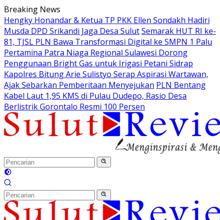
Langsung
Breaking News
ke
Hengky Honandar & Ketua TP PKK Ellen Sondakh Hadiri
konten
Musda DPD Srikandi Jaga Desa Sulut
Semarak HUT RI ke-
81, TJSL PLN Bawa Transformasi Digital ke SMPN 1 Palu
Pertamina Patra Niaga Regional Sulawesi Dorong
Penggunaan Bright Gas untuk Irigasi Petani Sidrap
Kapolres Bitung Arie Sulistyo Serap Aspirasi Wartawan,
Ajak Sebarkan Pemberitaan Menyejukan
PLN Bentang
Kabel Laut 1,95 KMS di Pulau Dudepo, Rasio Desa
Berlistrik Gorontalo Resmi 100 Persen