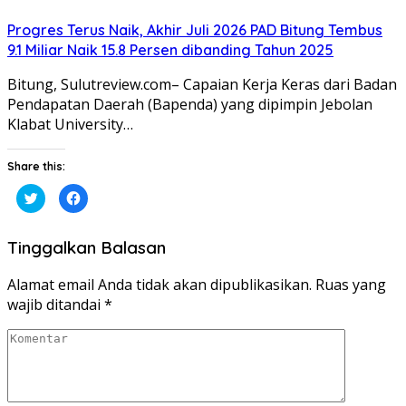
Progres Terus Naik, Akhir Juli 2026 PAD Bitung Tembus
9.1 Miliar Naik 15.8 Persen dibanding Tahun 2025
Bitung, Sulutreview.com– Capaian Kerja Keras dari Badan
Pendapatan Daerah (Bapenda) yang dipimpin Jebolan
Klabat University…
Share this:
Klik
Klik
untuk
untuk
berbagi
membagikan
pada
di
Twitter(Membuka
Facebook(Membuka
Tinggalkan Balasan
di
di
jendela
jendela
yang
yang
baru)
baru)
Alamat email Anda tidak akan dipublikasikan.
Ruas yang
wajib ditandai
*