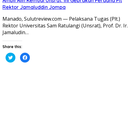
Ambil Alih Kemudi Unsrat, Ini Gebrakan Perdana Plt
Rektor Jamaluddin Jompa
Manado, Sulutreview.com — Pelaksana Tugas (Plt.)
Rektor Universitas Sam Ratulangi (Unsrat), Prof. Dr. Ir.
Jamaludin…
Share this:
Klik
Klik
untuk
untuk
berbagi
membagikan
pada
di
Twitter(Membuka
Facebook(Membuka
di
di
jendela
jendela
yang
yang
baru)
baru)