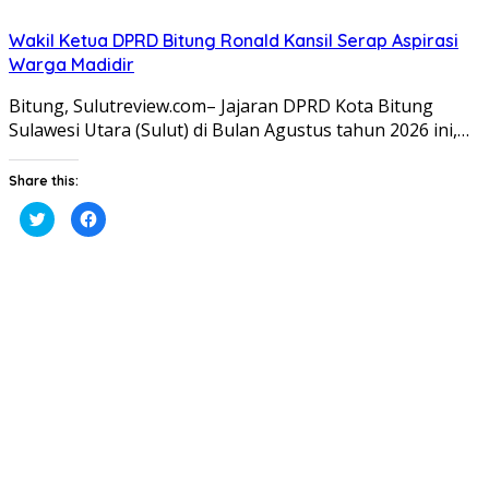
Wakil Ketua DPRD Bitung Ronald Kansil Serap Aspirasi
Warga Madidir
Bitung, Sulutreview.com– Jajaran DPRD Kota Bitung
Sulawesi Utara (Sulut) di Bulan Agustus tahun 2026 ini,…
Share this:
Klik
Klik
untuk
untuk
berbagi
membagikan
pada
di
Twitter(Membuka
Facebook(Membuka
di
di
jendela
jendela
yang
yang
baru)
baru)