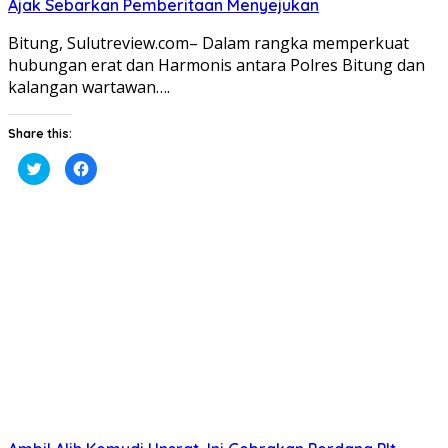
Ajak Sebarkan Pemberitaan Menyejukan
Bitung, Sulutreview.com– Dalam rangka memperkuat
hubungan erat dan Harmonis antara Polres Bitung dan
kalangan wartawan….
Share this:
Klik
Klik
untuk
untuk
berbagi
membagikan
pada
di
Twitter(Membuka
Facebook(Membuka
di
di
jendela
jendela
yang
yang
baru)
baru)