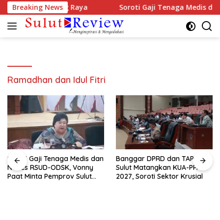
Langsung
i Irigasi Bolmong Raya
Breaking News
Soroti Gaji Tenaga Medis dan 
ke
konten
Ramadhan dan Idul Fitri
Soroti Gaji Tenaga Medis dan
Banggar DPRD dan TAPD
Nakes RSUD-ODSK, Vonny
Sulut Matangkan KUA-PPAS
Paat Minta Pemprov Sulut
2027, Soroti Sektor Krusial
Bertindak