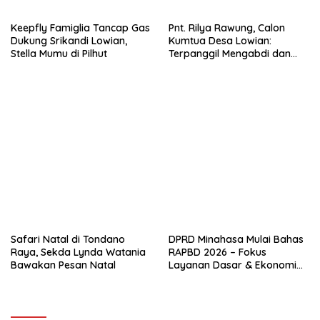
Keepfly Famiglia Tancap Gas
Pnt. Rilya Rawung, Calon
Dukung Srikandi Lowian,
Kumtua Desa Lowian:
Stella Mumu di Pilhut
Terpanggil Mengabdi dan
Melayani dengan Hati
Safari Natal di Tondano
DPRD Minahasa Mulai Bahas
Raya, Sekda Lynda Watania
RAPBD 2026 – Fokus
Bawakan Pesan Natal
Layanan Dasar & Ekonomi
Lokal, Defisit Rp 21 Miliar
Dikendalikan