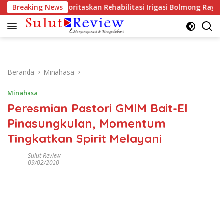
Langsung
 Dinas PUPR Prioritaskan Rehabilitasi Irigasi Bolmong Raya
Breaking News
ke
konten
Beranda
Minahasa
Minahasa
Peresmian Pastori GMIM Bait-El
Pinasungkulan, Momentum
Tingkatkan Spirit Melayani
Sulut Review
09/02/2020