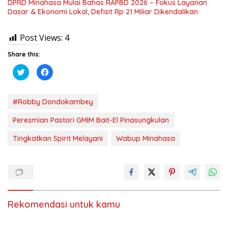
DPRD Minahasa Mulai Bahas RAPBD 2026 – Fokus Layanan
Dasar & Ekonomi Lokal, Defisit Rp 21 Miliar Dikendalikan
Post Views:
4
Share this:
K
K
l
l
i
i
k
k
u
u
n
n
#Robby Dondokambey
t
t
u
u
k
k
Peresmian Pastori GMIM Bait-El Pinasungkulan
b
m
e
e
r
m
Tingkatkan Spirit Melayani
Wabup Minahasa
b
b
a
a
g
g
i
i
p
k
a
a
d
n
a
d
T
i
w
F
Rekomendasi untuk kamu
i
a
t
c
t
e
e
b