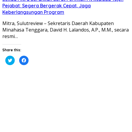
Pejabat: Segera Bergerak Cepat, Jaga
Keberlangsungan Program
Mitra, Sulutreview – Sekretaris Daerah Kabupaten
Minahasa Tenggara, David H. Lalandos, A.P., M.M., secara
resmi…
Share this:
Klik
Klik
untuk
untuk
berbagi
membagikan
pada
di
Twitter(Membuka
Facebook(Membuka
di
di
jendela
jendela
yang
yang
baru)
baru)