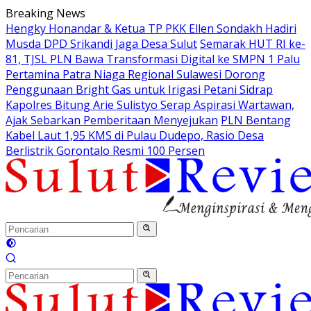
Langsung
Breaking News
ke
Hengky Honandar & Ketua TP PKK Ellen Sondakh Hadiri
konten
Musda DPD Srikandi Jaga Desa Sulut
Semarak HUT RI ke-
81, TJSL PLN Bawa Transformasi Digital ke SMPN 1 Palu
Pertamina Patra Niaga Regional Sulawesi Dorong
Penggunaan Bright Gas untuk Irigasi Petani Sidrap
Kapolres Bitung Arie Sulistyo Serap Aspirasi Wartawan,
Ajak Sebarkan Pemberitaan Menyejukan
PLN Bentang
Kabel Laut 1,95 KMS di Pulau Dudepo, Rasio Desa
Berlistrik Gorontalo Resmi 100 Persen