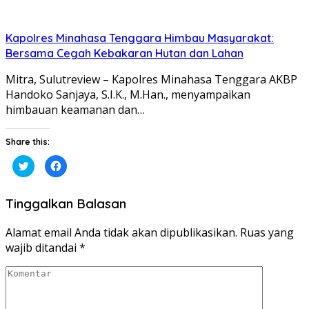
Kapolres Minahasa Tenggara Himbau Masyarakat:
Bersama Cegah Kebakaran Hutan dan Lahan
Mitra, Sulutreview – Kapolres Minahasa Tenggara AKBP
Handoko Sanjaya, S.I.K., M.Han., menyampaikan
himbauan keamanan dan…
Share this:
Klik
Klik
untuk
untuk
berbagi
membagikan
pada
di
Twitter(Membuka
Facebook(Membuka
Tinggalkan Balasan
di
di
jendela
jendela
yang
yang
baru)
baru)
Alamat email Anda tidak akan dipublikasikan.
Ruas yang
wajib ditandai
*