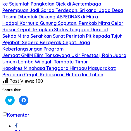
ke Sejumlah Pangkalan Ojek di Aertembaga
Perempuan Jadi Garda Terdepan, Srikandi Jaga Desa
Resmi Dibentuk Dukung ABPEDNAS di Mitra
Hadapi Karhutla Gunung Soputan, Pemkab Mitra Gelar
Rakor Cepat Tetapkan Status Tanggap Darurat
Sekda Mitra Serahkan Surat Perintah Plt kepada Tujuh
Pejabat: Segera Bergerak Cepat, Jaga
Keberlangsungan Program
Jemaat GMIM Elim Tonsawang Ukir Prestasi, Raih Juara
Umum Lomba Wilayah Tombatu Timur
Kapolres Minahasa Tenggara Himbau Masyarakat:
Bersama Cegah Kebakaran Hutan dan Lahan
Post Views:
100
Share this:
Klik
Klik
untuk
untuk
berbagi
membagikan
pada
di
Twitter(Membuka
Facebook(Membuka
Komentar
di
di
jendela
jendela
yang
yang
baru)
baru)