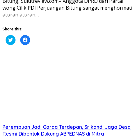
Bitung, Sulutreview.com– Anggota DPRD dari Partai
wong Cilik PDI Perjuangan Bitung sangat menghormati
aturan aturan…
Share this:
Klik
Klik
untuk
untuk
berbagi
membagikan
pada
di
Twitter(Membuka
Facebook(Membuka
di
di
jendela
jendela
yang
yang
baru)
baru)
Perempuan Jadi Garda Terdepan, Srikandi Jaga Desa
Resmi Dibentuk Dukung ABPEDNAS di Mitra