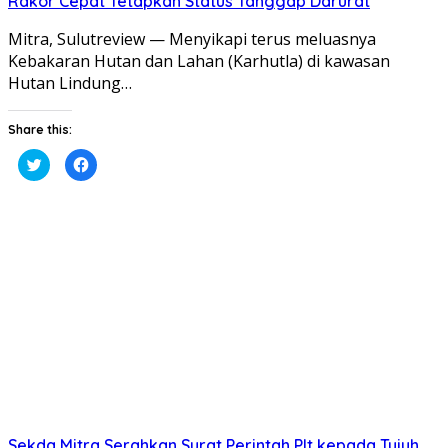
Rakor Cepat Tetapkan Status Tanggap Darurat
Mitra, Sulutreview — Menyikapi terus meluasnya
Kebakaran Hutan dan Lahan (Karhutla) di kawasan
Hutan Lindung…
Share this:
Klik
Klik
untuk
untuk
berbagi
membagikan
pada
di
Twitter(Membuka
Facebook(Membuka
di
di
jendela
jendela
yang
yang
baru)
baru)
Sekda Mitra Serahkan Surat Perintah Plt kepada Tujuh