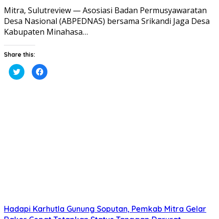
Mitra, Sulutreview — Asosiasi Badan Permusyawaratan
Desa Nasional (ABPEDNAS) bersama Srikandi Jaga Desa
Kabupaten Minahasa…
Share this:
Klik
Klik
untuk
untuk
berbagi
membagikan
pada
di
Twitter(Membuka
Facebook(Membuka
di
di
jendela
jendela
yang
yang
baru)
baru)
Hadapi Karhutla Gunung Soputan, Pemkab Mitra Gelar