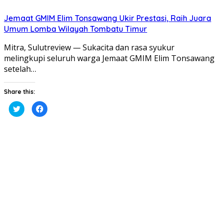
Jemaat GMIM Elim Tonsawang Ukir Prestasi, Raih Juara
Umum Lomba Wilayah Tombatu Timur
Mitra, Sulutreview — Sukacita dan rasa syukur
melingkupi seluruh warga Jemaat GMIM Elim Tonsawang
setelah…
Share this:
Klik
Klik
untuk
untuk
berbagi
membagikan
pada
di
Twitter(Membuka
Facebook(Membuka
di
di
jendela
jendela
yang
yang
baru)
baru)