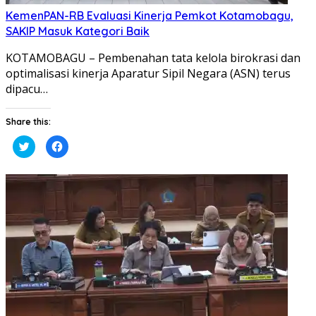
KemenPAN-RB Evaluasi Kinerja Pemkot Kotamobagu,
SAKIP Masuk Kategori Baik
KOTAMOBAGU – Pembenahan tata kelola birokrasi dan
optimalisasi kinerja Aparatur Sipil Negara (ASN) terus
dipacu…
Share this:
Klik
Klik
untuk
untuk
berbagi
membagikan
pada
di
Twitter(Membuka
Facebook(Membuka
di
di
jendela
jendela
yang
yang
baru)
baru)