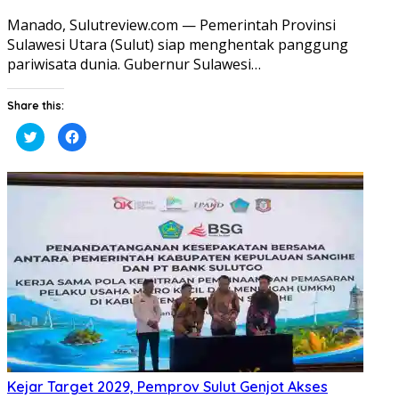
Manado, Sulutreview.com — Pemerintah Provinsi
Sulawesi Utara (Sulut) siap menghentak panggung
pariwisata dunia. Gubernur Sulawesi…
Share this:
Klik
Klik
untuk
untuk
berbagi
membagikan
pada
di
Twitter(Membuka
Facebook(Membuka
di
di
jendela
jendela
yang
yang
baru)
baru)
Kejar Target 2029, Pemprov Sulut Genjot Akses