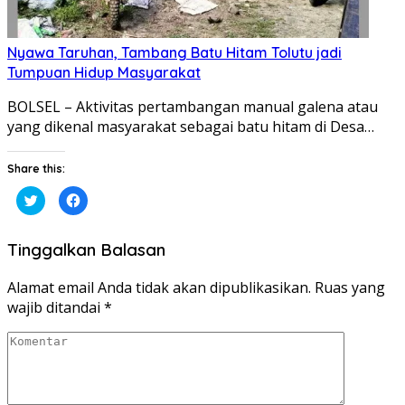
Nyawa Taruhan, Tambang Batu Hitam Tolutu jadi
Tumpuan Hidup Masyarakat
BOLSEL – Aktivitas pertambangan manual galena atau
yang dikenal masyarakat sebagai batu hitam di Desa…
Share this:
Klik
Klik
untuk
untuk
berbagi
membagikan
pada
di
Twitter(Membuka
Facebook(Membuka
Tinggalkan Balasan
di
di
jendela
jendela
yang
yang
baru)
baru)
Alamat email Anda tidak akan dipublikasikan.
Ruas yang
wajib ditandai
*