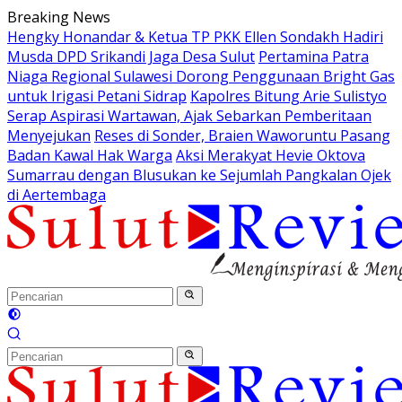
Langsung
Breaking News
ke
Hengky Honandar & Ketua TP PKK Ellen Sondakh Hadiri
konten
Musda DPD Srikandi Jaga Desa Sulut
Pertamina Patra
Niaga Regional Sulawesi Dorong Penggunaan Bright Gas
untuk Irigasi Petani Sidrap
Kapolres Bitung Arie Sulistyo
Serap Aspirasi Wartawan, Ajak Sebarkan Pemberitaan
Menyejukan
Reses di Sonder, Braien Waworuntu Pasang
Badan Kawal Hak Warga
Aksi Merakyat Hevie Oktova
Sumarrau dengan Blusukan ke Sejumlah Pangkalan Ojek
di Aertembaga