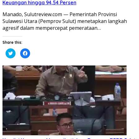
Keuangan hingga 94,54 Persen
Manado, Sulutreview.com — Pemerintah Provinsi
Sulawesi Utara (Pemprov Sulut) menetapkan langkah
agresif dalam mempercepat pemerataan…
Share this:
Klik
Klik
untuk
untuk
berbagi
membagikan
pada
di
Twitter(Membuka
Facebook(Membuka
di
di
jendela
jendela
yang
yang
baru)
baru)