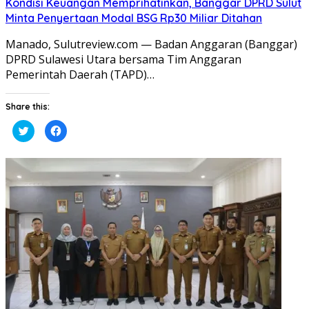
Kondisi Keuangan Memprihatinkan, Banggar DPRD Sulut
Minta Penyertaan Modal BSG Rp30 Miliar Ditahan
Manado, Sulutreview.com — Badan Anggaran (Banggar)
DPRD Sulawesi Utara bersama Tim Anggaran
Pemerintah Daerah (TAPD)…
Share this:
Klik
Klik
untuk
untuk
berbagi
membagikan
pada
di
Twitter(Membuka
Facebook(Membuka
di
di
jendela
jendela
yang
yang
baru)
baru)