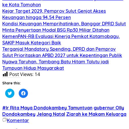
ke Kota Tomohon
Kejar Target 2029, Pemprov Sulut Genjot Akses
Keuangan hingga 94,54 Persen
Kondisi Keuangan Memprihatinkan, Banggar DPRD Sulut
Minta Penyertaan Modal BSG Rp30 Miliar Ditahan
KemenPAN-RB Evaluasi Kinerja Pemkot Kotamobagu,
SAKIP Masuk Kategori Baik
Terganjal Mandatory Spending, DPRD dan Pemprov
Sulut Prioritaskan APBD 2027 untuk Kepentingan Publik
Nyawa Taruhan, Tambang Batu Hitam Tolutu jadi
Tumpuan Hidup Masyarakat
Post Views:
14
Share this:
Klik
Klik
untuk
untuk
berbagi
membagikan
pada
di
Twitter(Membuka
Facebook(Membuka
#Ir Rita Maya Dondokambey Tamuntuan
gubernur Olly
di
di
jendela
jendela
Dondokambey
Jelang Natal
Ziarah ke Makam Keluarga
yang
yang
Komentar
baru)
baru)