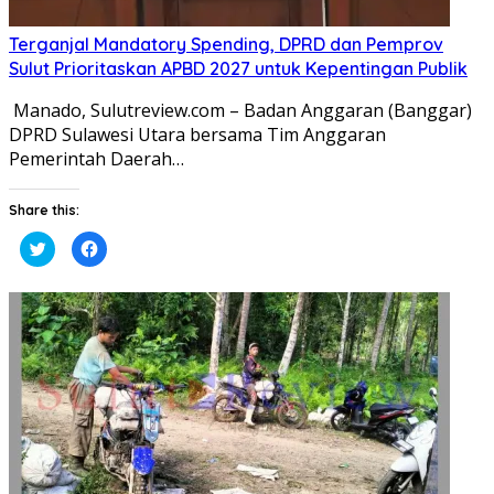
Terganjal Mandatory Spending, DPRD dan Pemprov
Sulut Prioritaskan APBD 2027 untuk Kepentingan Publik
​ ​Manado, Sulutreview.com – Badan Anggaran (Banggar)
DPRD Sulawesi Utara bersama Tim Anggaran
Pemerintah Daerah…
Share this:
Klik
Klik
untuk
untuk
berbagi
membagikan
pada
di
Twitter(Membuka
Facebook(Membuka
di
di
jendela
jendela
yang
yang
baru)
baru)