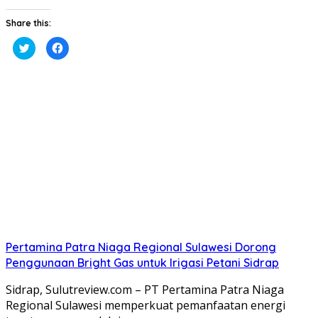
Share this:
Klik
Klik
untuk
untuk
berbagi
membagikan
pada
di
Twitter(Membuka
Facebook(Membuka
di
di
jendela
jendela
yang
yang
baru)
baru)
Pertamina Patra Niaga Regional Sulawesi Dorong
Penggunaan Bright Gas untuk Irigasi Petani Sidrap
Sidrap, Sulutreview.com – PT Pertamina Patra Niaga
Regional Sulawesi memperkuat pemanfaatan energi