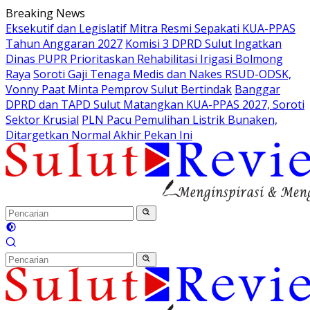
Langsung
Breaking News
ke
Eksekutif dan Legislatif Mitra Resmi Sepakati KUA-PPAS
konten
Tahun Anggaran 2027
Komisi 3 DPRD Sulut Ingatkan
Dinas PUPR Prioritaskan Rehabilitasi Irigasi Bolmong
Raya
Soroti Gaji Tenaga Medis dan Nakes RSUD-ODSK,
Vonny Paat Minta Pemprov Sulut Bertindak
Banggar
DPRD dan TAPD Sulut Matangkan KUA-PPAS 2027, Soroti
Sektor Krusial
PLN Pacu Pemulihan Listrik Bunaken,
Ditargetkan Normal Akhir Pekan Ini