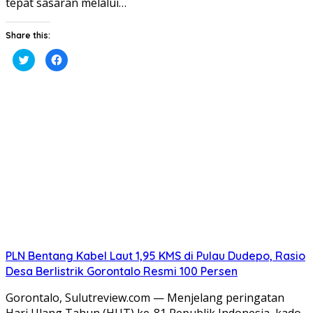
tepat sasaran melalui…
Share this:
Klik
Klik
untuk
untuk
berbagi
membagikan
pada
di
Twitter(Membuka
Facebook(Membuka
di
di
jendela
jendela
yang
yang
baru)
baru)
PLN Bentang Kabel Laut 1,95 KMS di Pulau Dudepo, Rasio
Desa Berlistrik Gorontalo Resmi 100 Persen
Gorontalo, Sulutreview.com — Menjelang peringatan