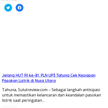
Klik
Klik
untuk
untuk
berbagi
membagikan
pada
di
Twitter(Membuka
Facebook(Membuka
di
di
jendela
jendela
yang
yang
baru)
baru)
Jelang HUT RI ke-81, PLN UP3 Tahuna Cek Kesiapan
Pasokan Listrik di Nusa Utara
Tahuna, Sulutreview.com – Sebagai langkah antisipasi
untuk memastikan kelancaran dan keandalan pasokan
listrik saat peringatan…