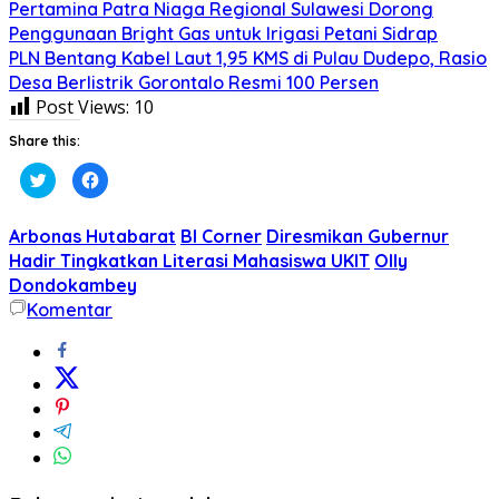
Pertamina Patra Niaga Regional Sulawesi Dorong
Penggunaan Bright Gas untuk Irigasi Petani Sidrap
PLN Bentang Kabel Laut 1,95 KMS di Pulau Dudepo, Rasio
Desa Berlistrik Gorontalo Resmi 100 Persen
Post Views:
10
Share this:
Klik
Klik
untuk
untuk
berbagi
membagikan
pada
di
Twitter(Membuka
Facebook(Membuka
Arbonas Hutabarat
BI Corner
Diresmikan Gubernur
di
di
jendela
jendela
Hadir Tingkatkan Literasi Mahasiswa UKIT
Olly
yang
yang
Dondokambey
baru)
baru)
Komentar