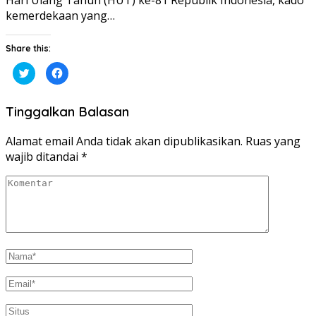
Hari Ulang Tahun (HUT) ke-81 Republik Indonesia, kado
kemerdekaan yang…
Share this:
Klik
Klik
untuk
untuk
berbagi
membagikan
pada
di
Twitter(Membuka
Facebook(Membuka
Tinggalkan Balasan
di
di
jendela
jendela
yang
yang
baru)
baru)
Alamat email Anda tidak akan dipublikasikan.
Ruas yang
wajib ditandai
*