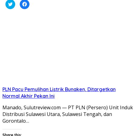
Klik
Klik
untuk
untuk
berbagi
membagikan
pada
di
Twitter(Membuka
Facebook(Membuka
di
di
jendela
jendela
yang
yang
baru)
baru)
PLN Pacu Pemulihan Listrik Bunaken, Ditargetkan
Normal Akhir Pekan Ini
Manado, Sulutreview.com — PT PLN (Persero) Unit Induk
Distribusi Sulawesi Utara, Sulawesi Tengah, dan
Gorontalo…
Share this: