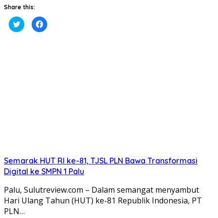
Share this:
Klik
Klik
untuk
untuk
berbagi
membagikan
pada
di
Twitter(Membuka
Facebook(Membuka
di
di
jendela
jendela
yang
yang
baru)
baru)
Semarak HUT RI ke-81, TJSL PLN Bawa Transformasi
Digital ke SMPN 1 Palu
Palu, Sulutreview.com – Dalam semangat menyambut
Hari Ulang Tahun (HUT) ke-81 Republik Indonesia, PT
PLN…