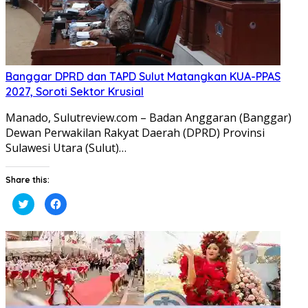
Banggar DPRD dan TAPD Sulut Matangkan KUA-PPAS
2027, Soroti Sektor Krusial
Manado, Sulutreview.com – Badan Anggaran (Banggar) ​
Dewan Perwakilan Rakyat Daerah (DPRD) Provinsi
Sulawesi Utara (Sulut)…
Share this:
Klik
Klik
untuk
untuk
berbagi
membagikan
pada
di
Twitter(Membuka
Facebook(Membuka
di
di
jendela
jendela
yang
yang
baru)
baru)