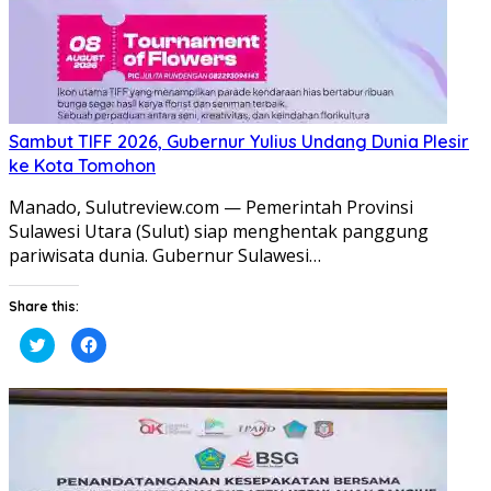
Sambut TIFF 2026, Gubernur Yulius Undang Dunia Plesir
ke Kota Tomohon
Manado, Sulutreview.com — Pemerintah Provinsi
Sulawesi Utara (Sulut) siap menghentak panggung
pariwisata dunia. Gubernur Sulawesi…
Share this:
Klik
Klik
untuk
untuk
berbagi
membagikan
pada
di
Twitter(Membuka
Facebook(Membuka
di
di
jendela
jendela
yang
yang
baru)
baru)