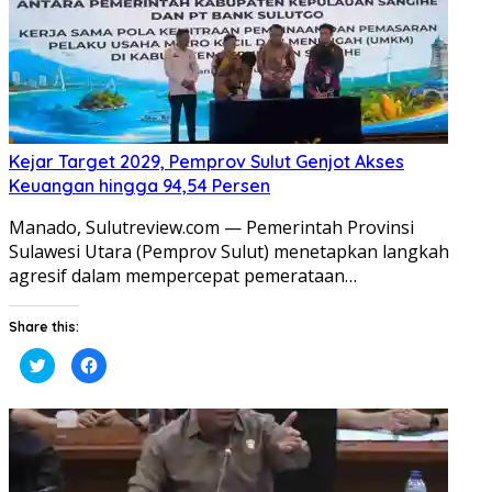
Kejar Target 2029, Pemprov Sulut Genjot Akses
Keuangan hingga 94,54 Persen
Manado, Sulutreview.com — Pemerintah Provinsi
Sulawesi Utara (Pemprov Sulut) menetapkan langkah
agresif dalam mempercepat pemerataan…
Share this:
Klik
Klik
untuk
untuk
berbagi
membagikan
pada
di
Twitter(Membuka
Facebook(Membuka
di
di
jendela
jendela
yang
yang
baru)
baru)