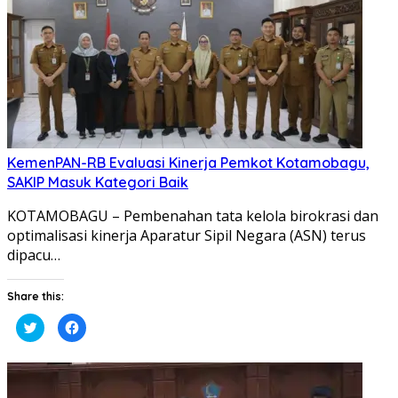
KemenPAN-RB Evaluasi Kinerja Pemkot Kotamobagu,
SAKIP Masuk Kategori Baik
KOTAMOBAGU – Pembenahan tata kelola birokrasi dan
optimalisasi kinerja Aparatur Sipil Negara (ASN) terus
dipacu…
Share this:
Klik
Klik
untuk
untuk
berbagi
membagikan
pada
di
Twitter(Membuka
Facebook(Membuka
di
di
jendela
jendela