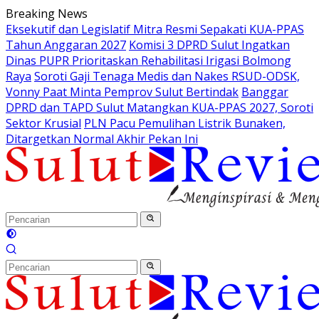
Langsung
Breaking News
ke
Eksekutif dan Legislatif Mitra Resmi Sepakati KUA-PPAS
konten
Tahun Anggaran 2027
Komisi 3 DPRD Sulut Ingatkan
Dinas PUPR Prioritaskan Rehabilitasi Irigasi Bolmong
Raya
Soroti Gaji Tenaga Medis dan Nakes RSUD-ODSK,
Vonny Paat Minta Pemprov Sulut Bertindak
Banggar
DPRD dan TAPD Sulut Matangkan KUA-PPAS 2027, Soroti
Sektor Krusial
PLN Pacu Pemulihan Listrik Bunaken,
Ditargetkan Normal Akhir Pekan Ini