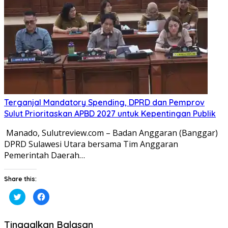
yang
yang
baru)
baru)
Terganjal Mandatory Spending, DPRD dan Pemprov
Sulut Prioritaskan APBD 2027 untuk Kepentingan Publik
​ ​Manado, Sulutreview.com – Badan Anggaran (Banggar)
DPRD Sulawesi Utara bersama Tim Anggaran
Pemerintah Daerah…
Share this:
Klik
Klik
untuk
untuk
berbagi
membagikan
pada
di
Twitter(Membuka
Facebook(Membuka
Tinggalkan Balasan
di
di