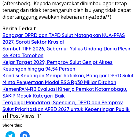
(aftershock). Kepada masyarakat dihimbau agar tetap
tenang dan tidak terpengaruh oleh isu yang tidak dapat
dipertanggungjawabkan kebenarannya.(
eda/*
)
Berita Terkait
Banggar DPRD dan TAPD Sulut Matangkan KUA-PPAS
2027, Soroti Sektor Krusial
Sambut TIFF 2026, Gubernur Yulius Undang Dunia Plesir
ke Kota Tomohon
Kejar Target 2029, Pemprov Sulut Genjot Akses
Keuangan hingga 94,54 Persen
Kondisi Keuangan Memprihatinkan, Banggar DPRD Sulut
Minta Penyertaan Modal BSG Rp30 Miliar Ditahan
KemenPAN-RB Evaluasi Kinerja Pemkot Kotamobagu,
SAKIP Masuk Kategori Baik
Terganjal Mandatory Spending, DPRD dan Pemprov
Sulut Prioritaskan APBD 2027 untuk Kepentingan Publik
Post Views:
11
Share this:
Klik
Klik