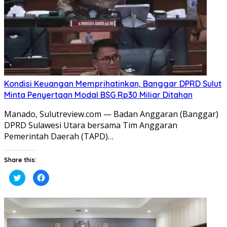
Kondisi Keuangan Memprihatinkan, Banggar DPRD Sulut
Minta Penyertaan Modal BSG Rp30 Miliar Ditahan
Manado, Sulutreview.com — Badan Anggaran (Banggar)
DPRD Sulawesi Utara bersama Tim Anggaran
Pemerintah Daerah (TAPD)…
Share this:
Klik
Klik
untuk
untuk
berbagi
membagikan
pada
di
Twitter(Membuka
Facebook(Membuka
di
di
jendela
jendela
yang
yang
baru)
baru)