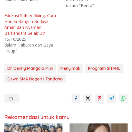
p
k
a
a
dalam "Berita"
d
n
a
d
T
i
Edukasi Safety Riding, Cara
w
F
Honda Bangun Budaya
i
a
t
c
Aman dan Nyaman
t
e
e
b
Berkendara Sejak Dini
r
o
15/10/2025
(
o
M
k
dalam "Hiburan dan Gaya
e
(
m
M
Hidup"
b
e
u
m
k
b
a
u
d
k
Dr. Denny Mangala M.Si
Menyimak
Program SITAHU
i
a
j
d
e
i
Siswa SMA Negeri I Tondano
n
j
d
e
e
n
l
d
a
e
y
l
a
a
n
y
g
a
b
n
Rekomendasi untuk kamu
a
g
r
b
u
a
)
r
u