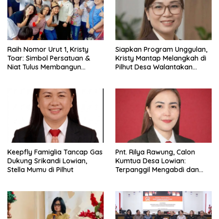
)
Raih Nomor Urut 1, Kristy
Siapkan Program Unggulan,
Toar: Simbol Persatuan &
Kristy Mantap Melangkah di
Niat Tulus Membangun
Pilhut Desa Walantakan
Walantakan
Langowan Utara
Keepfly Famiglia Tancap Gas
Pnt. Rilya Rawung, Calon
Dukung Srikandi Lowian,
Kumtua Desa Lowian:
Stella Mumu di Pilhut
Terpanggil Mengabdi dan
Melayani dengan Hati