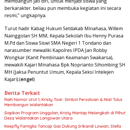
membangun jati diri, untuk menjadi siswa yang
berkarakter. beliau pun membuka kegiatan ini secara
resmi,” ungkapnya.
Turut hadir Kabag Hukum Setdakab Minahasa, Willem
Nainggolan SH MM, Kepala Sekolah Ibu Henny Purasa
M.Pd dan Siswa Siswi SMA Negeri 1 Tondano dan
narasumber mewaliki Kapolres IPDA Jan Robby
Wongkar (Kanit Pembinaan Keamanan Swakarsa),
mewakili Kajari Minahasa Bpk Noprianto Sihombing SH
MH (Jaksa Penuntut Umum, Kepala Seksi Intelejen
Kajari).(
engel
)
Berita Terkait
Raih Nomor Urut 1, Kristy Toar: Simbol Persatuan & Niat Tulus
Membangun Walantakan
Siapkan Program Unggulan, Kristy Mantap Melangkah di Pilhut
Desa Walantakan Langowan Utara
Keepfly Famiglia Tancap Gas Dukung Srikandi Lowian, Stella