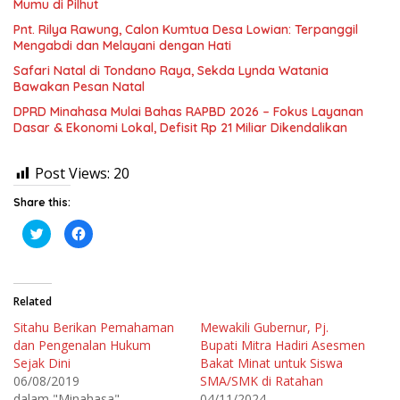
Mumu di Pilhut
Pnt. Rilya Rawung, Calon Kumtua Desa Lowian: Terpanggil
Mengabdi dan Melayani dengan Hati
Safari Natal di Tondano Raya, Sekda Lynda Watania
Bawakan Pesan Natal
DPRD Minahasa Mulai Bahas RAPBD 2026 – Fokus Layanan
Dasar & Ekonomi Lokal, Defisit Rp 21 Miliar Dikendalikan
Post Views:
20
Share this:
K
K
l
l
i
i
k
k
u
u
n
n
t
t
Related
u
u
k
k
Sitahu Berikan Pemahaman
Mewakili Gubernur, Pj.
b
m
e
e
dan Pengenalan Hukum
Bupati Mitra Hadiri Asesmen
r
m
b
b
Sejak Dini
Bakat Minat untuk Siswa
a
a
06/08/2019
SMA/SMK di Ratahan
g
g
i
i
dalam "Minahasa"
04/11/2024