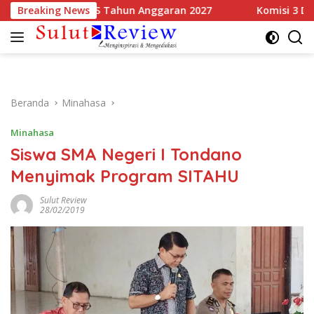
Langsung
epakati KUA-PPAS Tahun Anggaran 2027
Breaking News
Komisi 3 DPRD Su
ke
konten
Beranda
Minahasa
Minahasa
Siswa SMA Negeri I Tondano
Menyimak Program SITAHU
Sulut Review
28/02/2019