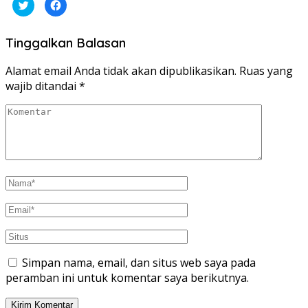
Klik
Klik
untuk
untuk
berbagi
membagikan
pada
di
Twitter(Membuka
Facebook(Membuka
Tinggalkan Balasan
di
di
jendela
jendela
yang
yang
baru)
baru)
Alamat email Anda tidak akan dipublikasikan.
Ruas yang
wajib ditandai
*
Simpan nama, email, dan situs web saya pada
peramban ini untuk komentar saya berikutnya.