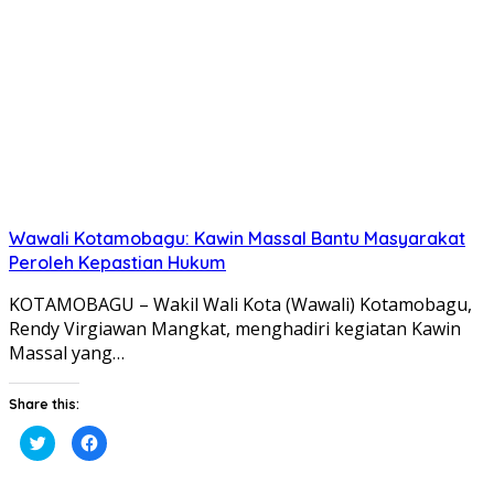
jendela
jendela
yang
yang
baru)
baru)
Wawali Kotamobagu: Kawin Massal Bantu Masyarakat
Peroleh Kepastian Hukum
KOTAMOBAGU – Wakil Wali Kota (Wawali) Kotamobagu,
Rendy Virgiawan Mangkat, menghadiri kegiatan Kawin
Massal yang…
Share this:
Klik
Klik
untuk
untuk
berbagi
membagikan
pada
di
Twitter(Membuka
Facebook(Membuka