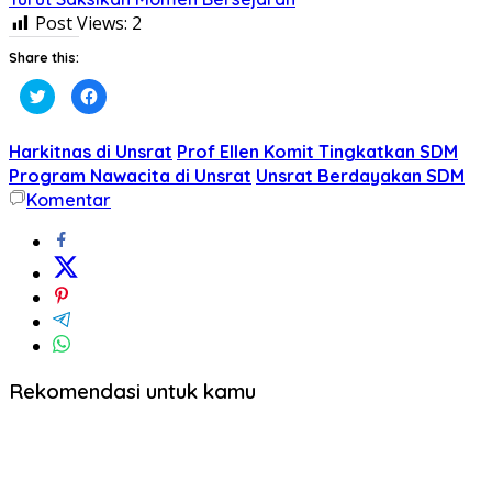
Post Views:
2
Share this:
Klik
Klik
untuk
untuk
berbagi
membagikan
pada
di
Twitter(Membuka
Facebook(Membuka
Harkitnas di Unsrat
Prof Ellen Komit Tingkatkan SDM
di
di
jendela
jendela
Program Nawacita di Unsrat
Unsrat Berdayakan SDM
yang
yang
Komentar
baru)
baru)
Rekomendasi untuk kamu