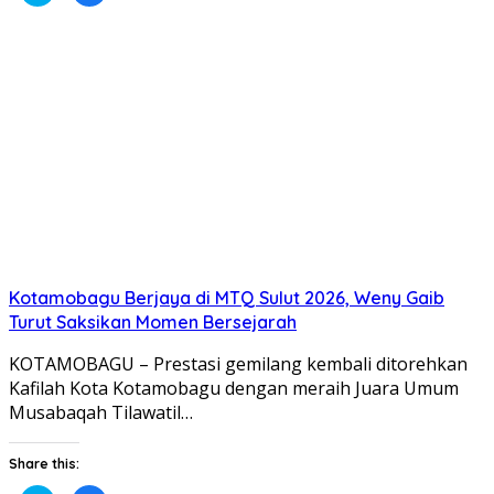
berbagi
membagikan
pada
di
Twitter(Membuka
Facebook(Membuka
di
di
jendela
jendela
yang
yang
baru)
baru)
Kotamobagu Berjaya di MTQ Sulut 2026, Weny Gaib
Turut Saksikan Momen Bersejarah
KOTAMOBAGU – Prestasi gemilang kembali ditorehkan
Kafilah Kota Kotamobagu dengan meraih Juara Umum
Musabaqah Tilawatil…
Share this: