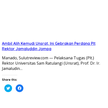
Ambil Alih Kemudi Unsrat, Ini Gebrakan Perdana Plt
Rektor Jamaluddin Jompa
Manado, Sulutreview.com — Pelaksana Tugas (Plt.)
Rektor Universitas Sam Ratulangi (Unsrat), Prof. Dr. Ir.
Jamaludin…
Share this:
Klik
Klik
untuk
untuk
berbagi
membagikan
pada
di
Twitter(Membuka
Facebook(Membuka
di
di
jendela
jendela
yang
yang