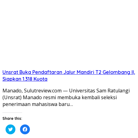
di
di
jendela
jendela
yang
yang
baru)
baru)
Unsrat Buka Pendaftaran Jalur Mandiri T2 Gelombang II,
Siapkan 1.318 Kuota
Manado, Sulutreview.com — Universitas Sam Ratulangi
(Unsrat) Manado resmi membuka kembali seleksi
penerimaan mahasiswa baru…
Share this:
Klik
Klik
untuk
untuk
berbagi
membagikan