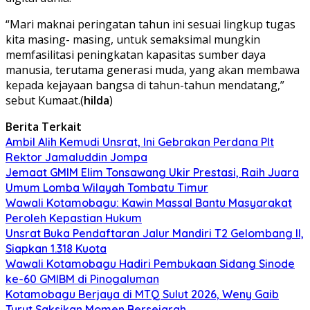
“Mari maknai peringatan tahun ini sesuai lingkup tugas
kita masing- masing, untuk semaksimal mungkin
memfasilitasi peningkatan kapasitas sumber daya
manusia, terutama generasi muda, yang akan membawa
kepada kejayaan bangsa di tahun-tahun mendatang,”
sebut Kumaat.(
hilda
)
Berita Terkait
Ambil Alih Kemudi Unsrat, Ini Gebrakan Perdana Plt
Rektor Jamaluddin Jompa
Jemaat GMIM Elim Tonsawang Ukir Prestasi, Raih Juara
Umum Lomba Wilayah Tombatu Timur
Wawali Kotamobagu: Kawin Massal Bantu Masyarakat
Peroleh Kepastian Hukum
Unsrat Buka Pendaftaran Jalur Mandiri T2 Gelombang II,
Siapkan 1.318 Kuota
Wawali Kotamobagu Hadiri Pembukaan Sidang Sinode
ke-60 GMIBM di Pinogaluman
Kotamobagu Berjaya di MTQ Sulut 2026, Weny Gaib
Turut Saksikan Momen Bersejarah