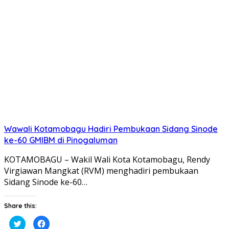
pada
di
Twitter(Membuka
Facebook(Membuka
di
di
jendela
jendela
yang
yang
baru)
baru)
Wawali Kotamobagu Hadiri Pembukaan Sidang Sinode
ke-60 GMIBM di Pinogaluman
KOTAMOBAGU – Wakil Wali Kota Kotamobagu, Rendy
Virgiawan Mangkat (RVM) menghadiri pembukaan
Sidang Sinode ke-60…
Share this:
Klik
Klik
untuk
untuk