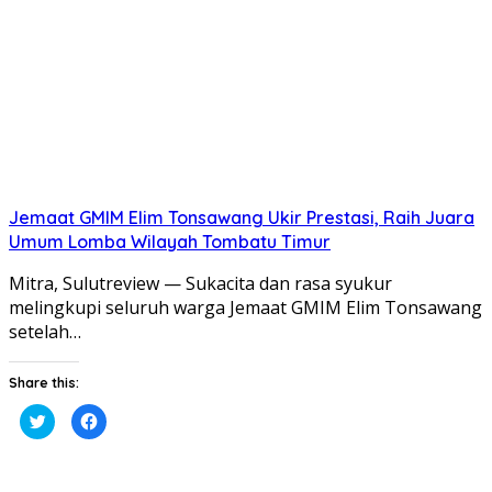
baru)
baru)
Jemaat GMIM Elim Tonsawang Ukir Prestasi, Raih Juara
Umum Lomba Wilayah Tombatu Timur
Mitra, Sulutreview — Sukacita dan rasa syukur
melingkupi seluruh warga Jemaat GMIM Elim Tonsawang
setelah…
Share this:
Klik
Klik
untuk
untuk
berbagi
membagikan
pada
di
Twitter(Membuka
Facebook(Membuka
di
di