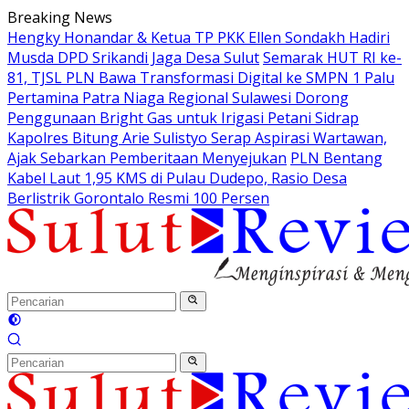
Langsung
Breaking News
ke
Hengky Honandar & Ketua TP PKK Ellen Sondakh Hadiri
konten
Musda DPD Srikandi Jaga Desa Sulut
Semarak HUT RI ke-
81, TJSL PLN Bawa Transformasi Digital ke SMPN 1 Palu
Pertamina Patra Niaga Regional Sulawesi Dorong
Penggunaan Bright Gas untuk Irigasi Petani Sidrap
Kapolres Bitung Arie Sulistyo Serap Aspirasi Wartawan,
Ajak Sebarkan Pemberitaan Menyejukan
PLN Bentang
Kabel Laut 1,95 KMS di Pulau Dudepo, Rasio Desa
Berlistrik Gorontalo Resmi 100 Persen