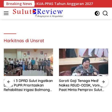
Langsung
tra Resmi Sepakati KUA-PPAS Tahun Anggaran 2027
Breaking News
Komi
ke
konten
Harkitnas di Unsrat
Komisi 3 DPRD Sulut Ingatkan
Soroti Gaji Tenaga Medis dan
Dinas PUPR Prioritaskan
Nakes RSUD-ODSK, Vonny
Rehabilitasi Irigasi Bolmong
Paat Minta Pemprov Sulut
Raya
Bertindak