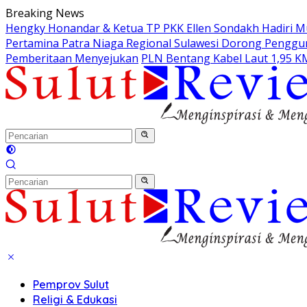
Langsung
Breaking News
ke
Hengky Honandar & Ketua TP PKK Ellen Sondakh Hadiri Mu
konten
Pertamina Patra Niaga Regional Sulawesi Dorong Pengguna
Pemberitaan Menyejukan
PLN Bentang Kabel Laut 1,95 KM
Pemprov Sulut
Religi & Edukasi