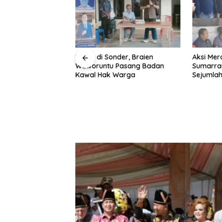
ung Arie Sulistyo
Reses di Sonder, Braien
Aksi Mer
asi Wartawan, Ajak
Waworuntu Pasang Badan
Sumarra
emberitaan
Kawal Hak Warga
Sejumlah
Aertemb