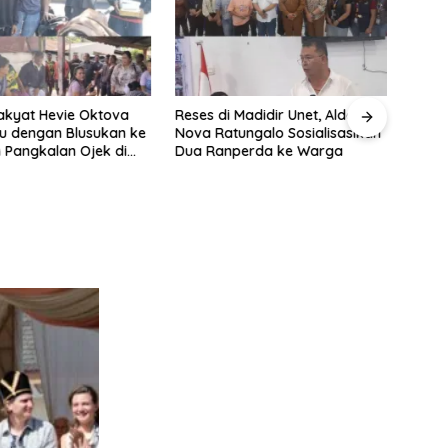
akyat Hevie Oktova
Reses di Madidir Unet, Aldo
u dengan Blusukan ke
Nova Ratungalo Sosialisasikan
 Pangkalan Ojek di
Dua Ranperda ke Warga
aga
Reses
Vonn
Fasil