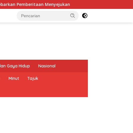
kan Pemberitaan Menyejukan
Reses di Sonder, Braien W
dan Gaya Hidup
Nasional
a
Minut
Tajuk