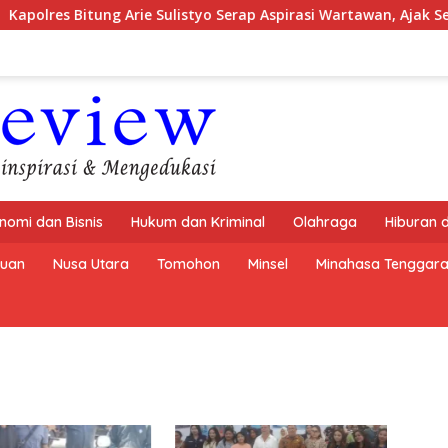
res Bitung Arie Sulistyo Serap Aspirasi Wartawan, Ajak Sebar
nomi dan Bisnis
Hukum dan Kriminal
Olahraga
Hiburan 
buan
Nusa Utara
Tomohon
Minsel
Minahasa Tenggar