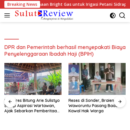
Langsung
Dorong Penggunaan Bright Gas untuk Irigasi Petani Sidrap
Breaking News
ke
konten
DPR dan Pemerintah berhasil menyepakati Biaya
Penyelenggaraan Ibadah Haji (BPIH)
Kapolres Bitung Arie Sulistyo
Reses di Sonder, Braien
Serap Aspirasi Wartawan,
Waworuntu Pasang Badan
Ajak Sebarkan Pemberitaan
Kawal Hak Warga
Menyejukan