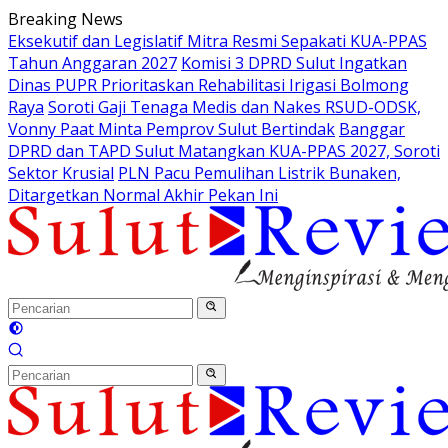
Langsung
Breaking News
ke
Eksekutif dan Legislatif Mitra Resmi Sepakati KUA-PPAS
konten
Tahun Anggaran 2027
Komisi 3 DPRD Sulut Ingatkan
Dinas PUPR Prioritaskan Rehabilitasi Irigasi Bolmong
Raya
Soroti Gaji Tenaga Medis dan Nakes RSUD-ODSK,
Vonny Paat Minta Pemprov Sulut Bertindak
Banggar
DPRD dan TAPD Sulut Matangkan KUA-PPAS 2027, Soroti
Sektor Krusial
PLN Pacu Pemulihan Listrik Bunaken,
Ditargetkan Normal Akhir Pekan Ini