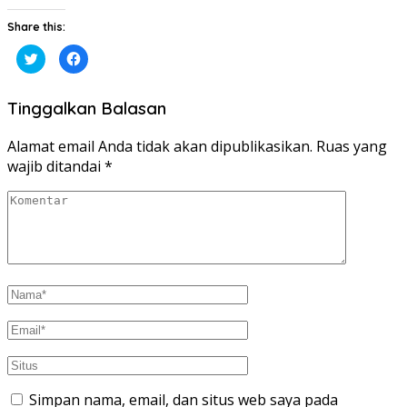
Share this:
Klik
Klik
untuk
untuk
berbagi
membagikan
pada
di
Twitter(Membuka
Facebook(Membuka
Tinggalkan Balasan
di
di
jendela
jendela
yang
yang
baru)
baru)
Alamat email Anda tidak akan dipublikasikan.
Ruas yang
wajib ditandai
*
Simpan nama, email, dan situs web saya pada