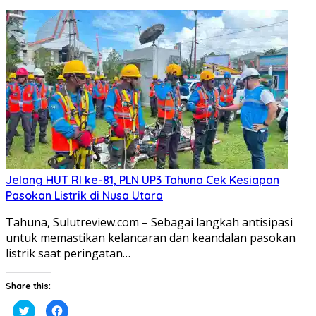
pada
di
Twitter(Membuka
Facebook(Membuka
di
di
jendela
jendela
yang
yang
baru)
baru)
Jelang HUT RI ke-81, PLN UP3 Tahuna Cek Kesiapan
Pasokan Listrik di Nusa Utara
Tahuna, Sulutreview.com – Sebagai langkah antisipasi
untuk memastikan kelancaran dan keandalan pasokan
listrik saat peringatan…
Share this:
Klik
Klik