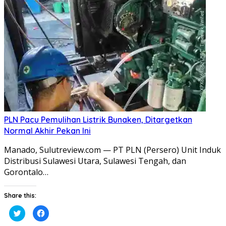
PLN Pacu Pemulihan Listrik Bunaken, Ditargetkan
Normal Akhir Pekan Ini
Manado, Sulutreview.com — PT PLN (Persero) Unit Induk
Distribusi Sulawesi Utara, Sulawesi Tengah, dan
Gorontalo…
Share this:
Klik
Klik
untuk
untuk
berbagi
membagikan