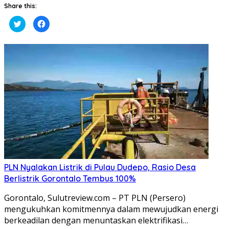
Share this:
Klik
Klik
untuk
untuk
berbagi
membagikan
pada
di
Twitter(Membuka
Facebook(Membuka
di
di
jendela
jendela
yang
yang
baru)
baru)
PLN Nyalakan Listrik di Pulau Dudepo, Rasio Desa
Berlistrik Gorontalo Tembus 100%
Gorontalo, Sulutreview.com – PT PLN (Persero)
mengukuhkan komitmennya dalam mewujudkan energi
berkeadilan dengan menuntaskan elektrifikasi…