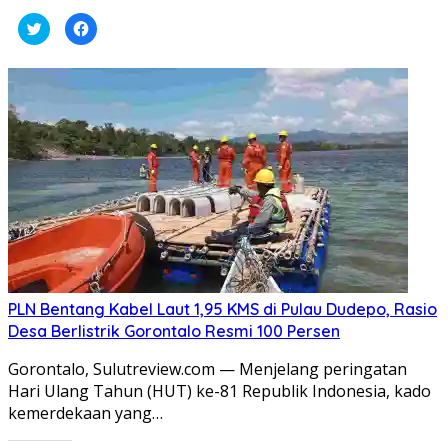
Klik
Klik
untuk
untuk
berbagi
membagikan
pada
di
Twitter(Membuka
Facebook(Membuka
di
di
jendela
jendela
yang
yang
baru)
baru)
PLN Bentang Kabel Laut 1,95 KMS di Pulau Dudepo, Rasio
Desa Berlistrik Gorontalo Resmi 100 Persen
Gorontalo, Sulutreview.com — Menjelang peringatan
Hari Ulang Tahun (HUT) ke-81 Republik Indonesia, kado
kemerdekaan yang…