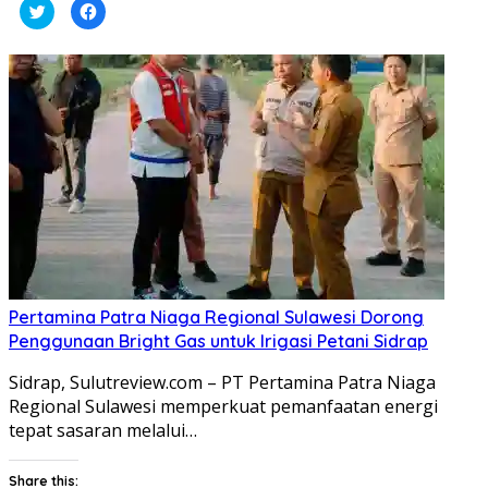
Klik
Klik
untuk
untuk
berbagi
membagikan
pada
di
Twitter(Membuka
Facebook(Membuka
di
di
jendela
jendela
yang
yang
baru)
baru)
Pertamina Patra Niaga Regional Sulawesi Dorong
Penggunaan Bright Gas untuk Irigasi Petani Sidrap
Sidrap, Sulutreview.com – PT Pertamina Patra Niaga
Regional Sulawesi memperkuat pemanfaatan energi
tepat sasaran melalui…
Share this: