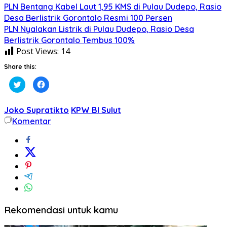
PLN Bentang Kabel Laut 1,95 KMS di Pulau Dudepo, Rasio
Desa Berlistrik Gorontalo Resmi 100 Persen
PLN Nyalakan Listrik di Pulau Dudepo, Rasio Desa
Berlistrik Gorontalo Tembus 100%
Post Views:
14
Share this:
Klik
Klik
untuk
untuk
berbagi
membagikan
pada
di
Twitter(Membuka
Facebook(Membuka
Joko Supratikto
KPW BI Sulut
di
di
jendela
jendela
Komentar
yang
yang
baru)
baru)
Rekomendasi untuk kamu