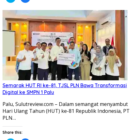
untuk
untuk
berbagi
membagikan
pada
di
Twitter(Membuka
Facebook(Membuka
di
di
jendela
jendela
yang
yang
baru)
baru)
Semarak HUT RI ke-81, TJSL PLN Bawa Transformasi
Digital ke SMPN 1 Palu
Palu, Sulutreview.com – Dalam semangat menyambut
Hari Ulang Tahun (HUT) ke-81 Republik Indonesia, PT
PLN…
Share this: