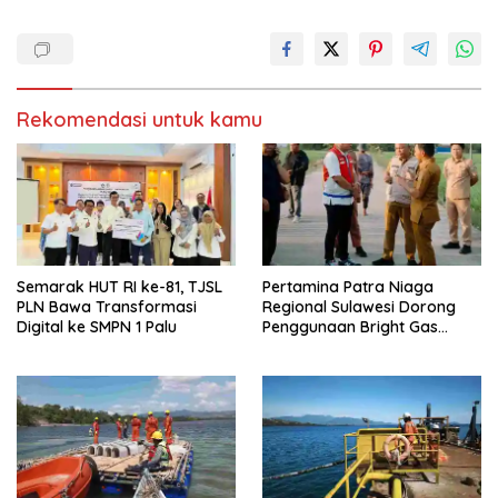
j
d
e
i
n
j
d
e
e
n
l
d
a
e
y
l
a
a
Rekomendasi untuk kamu
n
y
g
a
b
n
a
g
r
b
u
a
)
r
u
)
Semarak HUT RI ke-81, TJSL
Pertamina Patra Niaga
PLN Bawa Transformasi
Regional Sulawesi Dorong
Digital ke SMPN 1 Palu
Penggunaan Bright Gas
untuk Irigasi Petani Sidrap