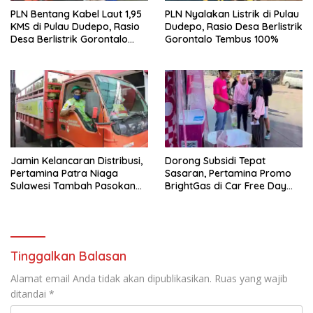
PLN Bentang Kabel Laut 1,95
PLN Nyalakan Listrik di Pulau
KMS di Pulau Dudepo, Rasio
Dudepo, Rasio Desa Berlistrik
Desa Berlistrik Gorontalo
Gorontalo Tembus 100%
Resmi 100 Persen
Jamin Kelancaran Distribusi,
Dorong Subsidi Tepat
Pertamina Patra Niaga
Sasaran, Pertamina Promo
Sulawesi Tambah Pasokan
BrightGas di Car Free Day
LPG 3 Kg di Sulsel
Makassar
Tinggalkan Balasan
Alamat email Anda tidak akan dipublikasikan.
Ruas yang wajib
ditandai
*