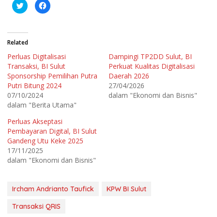
K
K
l
l
i
i
k
k
u
u
n
n
t
t
Related
u
u
k
k
Perluas Digitalisasi
Dampingi TP2DD Sulut, BI
b
m
e
e
Transaksi, BI Sulut
Perkuat Kualitas Digitalisasi
r
m
b
b
Sponsorship Pemilihan Putra
Daerah 2026
a
a
Putri Bitung 2024
27/04/2026
g
g
i
i
07/10/2024
dalam "Ekonomi dan Bisnis"
p
k
a
a
dalam "Berita Utama"
d
n
a
d
T
i
Perluas Akseptasi
w
F
Pembayaran Digital, BI Sulut
i
a
t
c
Gandeng Utu Keke 2025
t
e
e
b
17/11/2025
r
o
dalam "Ekonomi dan Bisnis"
(
o
M
k
e
(
m
M
b
e
Ircham Andrianto Taufick
KPW BI Sulut
u
m
k
b
a
u
Transaksi QRIS
d
k
i
a