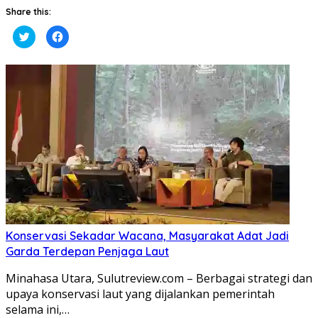
Share this:
Klik
Klik
untuk
untuk
berbagi
membagikan
pada
di
Twitter(Membuka
Facebook(Membuka
di
di
jendela
jendela
yang
yang
baru)
baru)
Konservasi Sekadar Wacana, Masyarakat Adat Jadi
Garda Terdepan Penjaga Laut
Minahasa Utara, Sulutreview.com – Berbagai strategi dan
upaya konservasi laut yang dijalankan pemerintah
selama ini,…