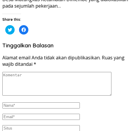
pada sejumlah pekerjaan…
Share this:
Klik
Klik
untuk
untuk
berbagi
membagikan
pada
di
Twitter(Membuka
Facebook(Membuka
Tinggalkan Balasan
di
di
jendela
jendela
yang
yang
baru)
baru)
Alamat email Anda tidak akan dipublikasikan.
Ruas yang
wajib ditandai
*