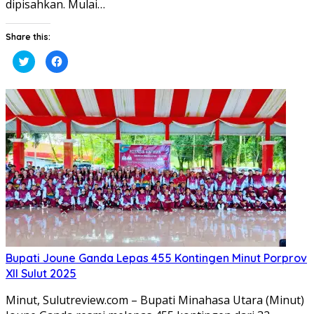
dipisahkan. Mulai…
Share this:
Klik
Klik
untuk
untuk
berbagi
membagikan
pada
di
Twitter(Membuka
Facebook(Membuka
di
di
jendela
jendela
yang
yang
baru)
baru)
Bupati Joune Ganda Lepas 455 Kontingen Minut Porprov
XII Sulut 2025
Minut, Sulutreview.com – Bupati Minahasa Utara (Minut)