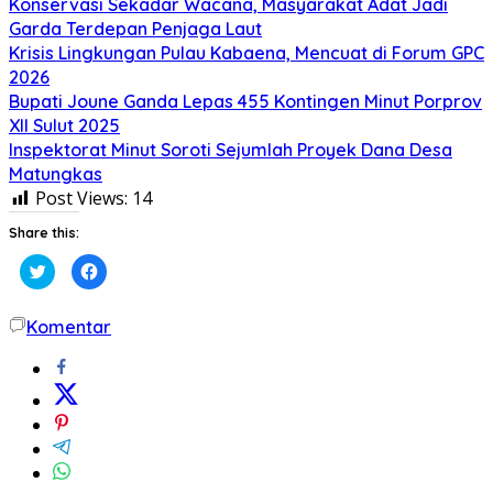
Konservasi Sekadar Wacana, Masyarakat Adat Jadi
Garda Terdepan Penjaga Laut
Krisis Lingkungan Pulau Kabaena, Mencuat di Forum GPC
2026
Bupati Joune Ganda Lepas 455 Kontingen Minut Porprov
XII Sulut 2025
Inspektorat Minut Soroti Sejumlah Proyek Dana Desa
Matungkas
Post Views:
14
Share this:
Klik
Klik
untuk
untuk
berbagi
membagikan
pada
di
Twitter(Membuka
Facebook(Membuka
Komentar
di
di
jendela
jendela
yang
yang
baru)
baru)