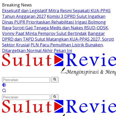
Langsung
Breaking News
ke
Eksekutif dan Legislatif Mitra Resmi Sepakati KUA-PPAS
konten
Tahun Anggaran 2027
Komisi 3 DPRD Sulut Ingatkan
Dinas PUPR Prioritaskan Rehabilitasi Irigasi Bolmong
Raya
Soroti Gaji Tenaga Medis dan Nakes RSUD-ODSK,
Vonny Paat Minta Pemprov Sulut Bertindak
Banggar
DPRD dan TAPD Sulut Matangkan KUA-PPAS 2027, Soroti
Sektor Krusial
PLN Pacu Pemulihan Listrik Bunaken,
Ditargetkan Normal Akhir Pekan Ini