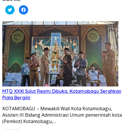
Klik
Klik
untuk
untuk
berbagi
membagikan
pada
di
Twitter(Membuka
Facebook(Membuka
di
di
jendela
jendela
yang
yang
baru)
baru)
MTQ XXXI Sulut Resmi Dibuka, Kotamobagu Serahkan
Piala Bergilir
KOTAMOBAGU – Mewakili Wali Kota Kotamobagu,
Asisten III Bidang Administrasi Umum pemerintah kota
(Pemkot) Kotamobagu,…