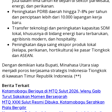
juta dalam lima tahun ke depan di sektor pariwisata,
energi, dan perikanan.
Peningkatan PDRB daerah hingga 7–8% per tahun
dan penciptaan lebih dari 10.000 lapangan kerja
baru.
Transfer teknologi dan peningkatan kapasitas SDM
lokal, khususnya di bidang energi baru terbarukan,
agribisnis modern, dan hospitality.
Peningkatan daya saing ekspor produk lokal
(kelapa, perikanan, hortikultura) ke pasar Tiongkok
dan ASEAN.
Dengan demikian kata Bupati, Minahasa Utara siap
menjadi poros kerjasama strategis Indonesia-Tiongkok
di kawasan Timur Republik Indonesia. (**)
Berita Terkait
Kotamobagu Berjaya di MTQ Sulut 2026, Weny Gaib
Turut Saksikan Momen Bersejarah
MTQ XXXI Sulut Resmi Dibuka, Kotamobagu Serahkan
Piala Bergilir