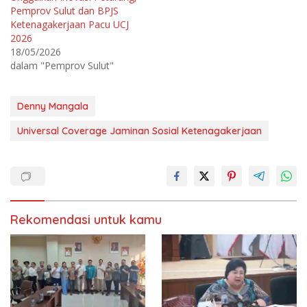
t
e
e
b
Pemprov Sulut dan BPJS
r
o
Ketenagakerjaan Pacu UCJ
(
o
M
k
2026
e
(
m
M
18/05/2026
b
e
dalam "Pemprov Sulut"
u
m
k
b
a
u
d
k
i
a
Denny Mangala
j
d
e
i
n
j
Universal Coverage Jaminan Sosial Ketenagakerjaan
d
e
e
n
l
d
a
e
y
l
a
a
n
y
g
a
b
n
a
g
r
b
Rekomendasi untuk kamu
u
a
)
r
u
)