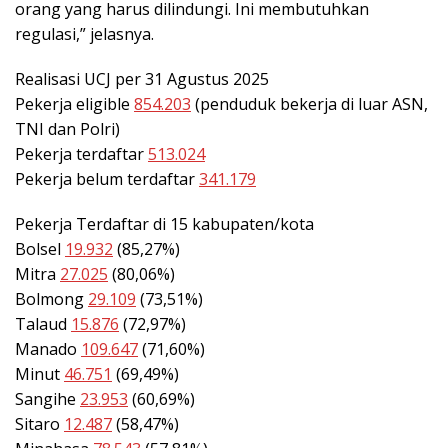
orang yang harus dilindungi. Ini membutuhkan
regulasi,” jelasnya.
Realisasi UCJ per 31 Agustus 2025
Pekerja eligible
854.203
(penduduk bekerja di luar ASN,
TNI dan Polri)
Pekerja terdaftar
513.024
Pekerja belum terdaftar
341.179
Pekerja Terdaftar di 15 kabupaten/kota
Bolsel
19.932
(85,27%)
Mitra
27.025
(80,06%)
Bolmong
29.109
(73,51%)
Talaud
15.876
(72,97%)
Manado
109.647
(71,60%)
Minut
46.751
(69,49%)
Sangihe
23.953
(60,69%)
Sitaro
12.487
(58,47%)