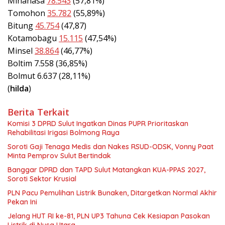
Minahasa
78.543
(57,81%)
Tomohon
35.782
(55,89%)
Bitung
45.754
(47,87)
Kotamobagu
15.115
(47,54%)
Minsel
38.864
(46,77%)
Boltim 7.558 (36,85%)
Bolmut 6.637 (28,11%)
(
hilda
)
Berita Terkait
Komisi 3 DPRD Sulut Ingatkan Dinas PUPR Prioritaskan
Rehabilitasi Irigasi Bolmong Raya
Soroti Gaji Tenaga Medis dan Nakes RSUD-ODSK, Vonny Paat
Minta Pemprov Sulut Bertindak
Banggar DPRD dan TAPD Sulut Matangkan KUA-PPAS 2027,
Soroti Sektor Krusial
PLN Pacu Pemulihan Listrik Bunaken, Ditargetkan Normal Akhir
Pekan Ini
Jelang HUT RI ke-81, PLN UP3 Tahuna Cek Kesiapan Pasokan
Listrik di Nusa Utara