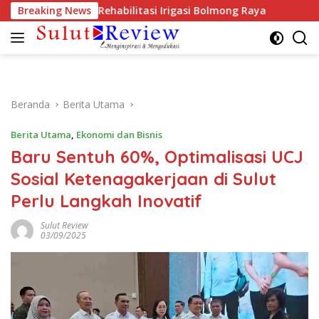
Langsung
ritaskan Rehabilitasi Irigasi Bolmong Raya
Breaking News
Soroti Gaji
ke
konten
Beranda
Berita Utama
Berita Utama
,
Ekonomi dan Bisnis
Baru Sentuh 60%, Optimalisasi UCJ
Sosial Ketenagakerjaan di Sulut
Perlu Langkah Inovatif
Sulut Review
03/09/2025