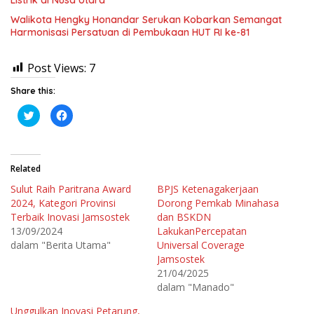
Walikota Hengky Honandar Serukan Kobarkan Semangat
Harmonisasi Persatuan di Pembukaan HUT RI ke-81
Post Views:
7
Share this:
K
K
l
l
i
i
k
k
u
u
n
n
t
t
Related
u
u
k
k
Sulut Raih Paritrana Award
BPJS Ketenagakerjaan
b
m
e
e
2024, Kategori Provinsi
Dorong Pemkab Minahasa
r
m
b
b
Terbaik Inovasi Jamsostek
dan BSKDN
a
a
13/09/2024
LakukanPercepatan
g
g
i
i
dalam "Berita Utama"
Universal Coverage
p
k
a
a
Jamsostek
d
n
21/04/2025
a
d
T
i
dalam "Manado"
w
F
i
a
t
c
Unggulkan Inovasi Petarung,