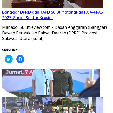
Banggar DPRD dan TAPD Sulut Matangkan KUA-PPAS
2027, Soroti Sektor Krusial
Manado, Sulutreview.com – Badan Anggaran (Banggar) ​
Dewan Perwakilan Rakyat Daerah (DPRD) Provinsi
Sulawesi Utara (Sulut)…
Share this:
Klik
Klik
untuk
untuk
berbagi
membagikan
pada
di
Twitter(Membuka
Facebook(Membuka
di
di
jendela
jendela
yang
yang
baru)
baru)