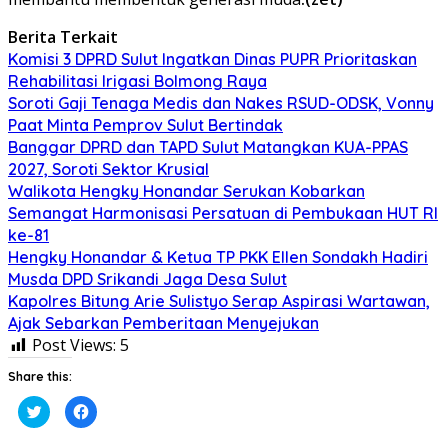
Berita Terkait
Komisi 3 DPRD Sulut Ingatkan Dinas PUPR Prioritaskan
Rehabilitasi Irigasi Bolmong Raya
Soroti Gaji Tenaga Medis dan Nakes RSUD-ODSK, Vonny
Paat Minta Pemprov Sulut Bertindak
Banggar DPRD dan TAPD Sulut Matangkan KUA-PPAS
2027, Soroti Sektor Krusial
Walikota Hengky Honandar Serukan Kobarkan
Semangat Harmonisasi Persatuan di Pembukaan HUT RI
ke-81
Hengky Honandar & Ketua TP PKK Ellen Sondakh Hadiri
Musda DPD Srikandi Jaga Desa Sulut
Kapolres Bitung Arie Sulistyo Serap Aspirasi Wartawan,
Ajak Sebarkan Pemberitaan Menyejukan
Post Views:
5
Share this:
Klik
Klik
untuk
untuk
berbagi
membagikan
pada
di