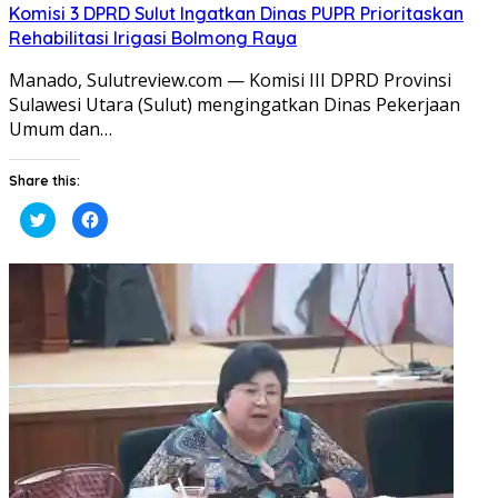
Komisi 3 DPRD Sulut Ingatkan Dinas PUPR Prioritaskan
Rehabilitasi Irigasi Bolmong Raya
​Manado, Sulutreview.com — Komisi III DPRD Provinsi
Sulawesi Utara (Sulut) mengingatkan Dinas Pekerjaan
Umum dan…
Share this:
Klik
Klik
untuk
untuk
berbagi
membagikan
pada
di
Twitter(Membuka
Facebook(Membuka
di
di
jendela
jendela
yang
yang
baru)
baru)