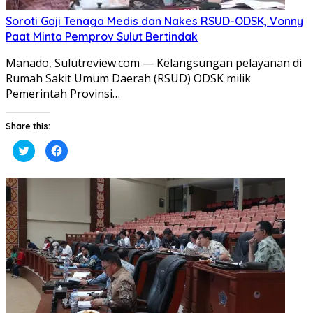
Soroti Gaji Tenaga Medis dan Nakes RSUD-ODSK, Vonny
Paat Minta Pemprov Sulut Bertindak
Manado, Sulutreview.com — Kelangsungan pelayanan di
Rumah Sakit Umum Daerah (RSUD) ODSK milik
Pemerintah Provinsi…
Share this:
Klik
Klik
untuk
untuk
berbagi
membagikan
pada
di
Twitter(Membuka
Facebook(Membuka
di
di
jendela
jendela
yang
yang
baru)
baru)