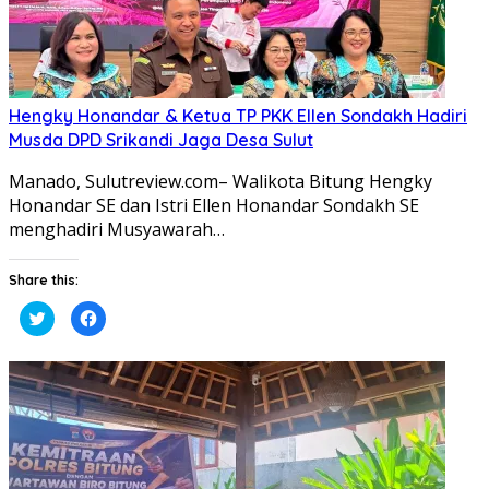
Hengky Honandar & Ketua TP PKK Ellen Sondakh Hadiri
Musda DPD Srikandi Jaga Desa Sulut
Manado, Sulutreview.com– Walikota Bitung Hengky
Honandar SE dan Istri Ellen Honandar Sondakh SE
menghadiri Musyawarah…
Share this:
Klik
Klik
untuk
untuk
berbagi
membagikan
pada
di
Twitter(Membuka
Facebook(Membuka
di
di
jendela
jendela
yang
yang
baru)
baru)