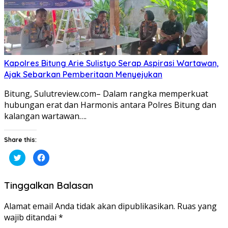
Kapolres Bitung Arie Sulistyo Serap Aspirasi Wartawan,
Ajak Sebarkan Pemberitaan Menyejukan
Bitung, Sulutreview.com– Dalam rangka memperkuat
hubungan erat dan Harmonis antara Polres Bitung dan
kalangan wartawan….
Share this:
Klik
Klik
untuk
untuk
berbagi
membagikan
pada
di
Twitter(Membuka
Facebook(Membuka
Tinggalkan Balasan
di
di
jendela
jendela
yang
yang
baru)
baru)
Alamat email Anda tidak akan dipublikasikan.
Ruas yang
wajib ditandai
*