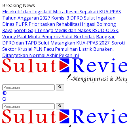
Langsung
Breaking News
ke
Eksekutif dan Legislatif Mitra Resmi Sepakati KUA-PPAS
konten
Tahun Anggaran 2027
Komisi 3 DPRD Sulut Ingatkan
Dinas PUPR Prioritaskan Rehabilitasi Irigasi Bolmong
Raya
Soroti Gaji Tenaga Medis dan Nakes RSUD-ODSK,
Vonny Paat Minta Pemprov Sulut Bertindak
Banggar
DPRD dan TAPD Sulut Matangkan KUA-PPAS 2027, Soroti
Sektor Krusial
PLN Pacu Pemulihan Listrik Bunaken,
Ditargetkan Normal Akhir Pekan Ini