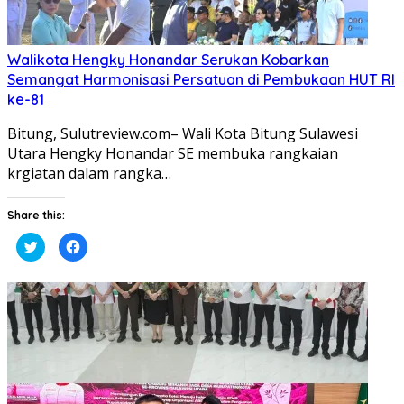
Walikota Hengky Honandar Serukan Kobarkan
Semangat Harmonisasi Persatuan di Pembukaan HUT RI
ke-81
Bitung, Sulutreview.com– Wali Kota Bitung Sulawesi
Utara Hengky Honandar SE membuka rangkaian
krgiatan dalam rangka…
Share this:
Klik
Klik
untuk
untuk
berbagi
membagikan
pada
di
Twitter(Membuka
Facebook(Membuka
di
di
jendela
jendela
yang
yang
baru)
baru)