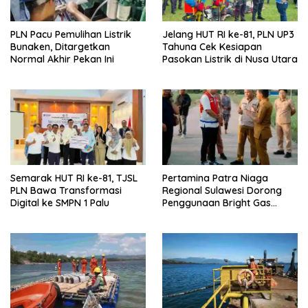
r
b
u
a
)
r
u
PLN Pacu Pemulihan Listrik
Jelang HUT RI ke-81, PLN UP3
)
Bunaken, Ditargetkan
Tahuna Cek Kesiapan
Normal Akhir Pekan Ini
Pasokan Listrik di Nusa Utara
Semarak HUT RI ke-81, TJSL
Pertamina Patra Niaga
PLN Bawa Transformasi
Regional Sulawesi Dorong
Digital ke SMPN 1 Palu
Penggunaan Bright Gas
untuk Irigasi Petani Sidrap