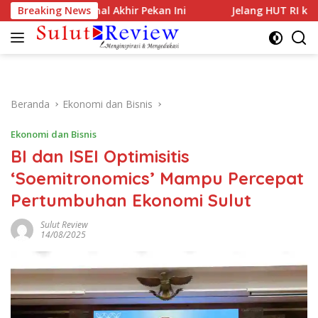
Langsung
rgetkan Normal Akhir Pekan Ini
Breaking News
Jelang HUT RI ke-81, PL
ke
konten
Beranda
Ekonomi dan Bisnis
Ekonomi dan Bisnis
BI dan ISEI Optimisitis
‘Soemitronomics’ Mampu Percepat
Pertumbuhan Ekonomi Sulut
Sulut Review
14/08/2025