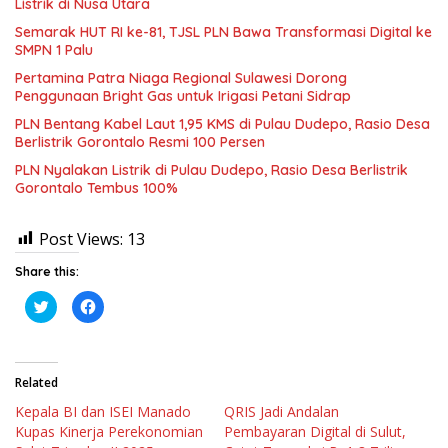
Listrik di Nusa Utara
Semarak HUT RI ke-81, TJSL PLN Bawa Transformasi Digital ke
SMPN 1 Palu
Pertamina Patra Niaga Regional Sulawesi Dorong
Penggunaan Bright Gas untuk Irigasi Petani Sidrap
PLN Bentang Kabel Laut 1,95 KMS di Pulau Dudepo, Rasio Desa
Berlistrik Gorontalo Resmi 100 Persen
PLN Nyalakan Listrik di Pulau Dudepo, Rasio Desa Berlistrik
Gorontalo Tembus 100%
Post Views:
13
Share this:
K
K
l
l
i
i
k
k
u
u
n
n
t
t
Related
u
u
k
k
Kepala BI dan ISEI Manado
QRIS Jadi Andalan
b
m
e
e
Kupas Kinerja Perekonomian
Pembayaran Digital di Sulut,
r
m
b
b