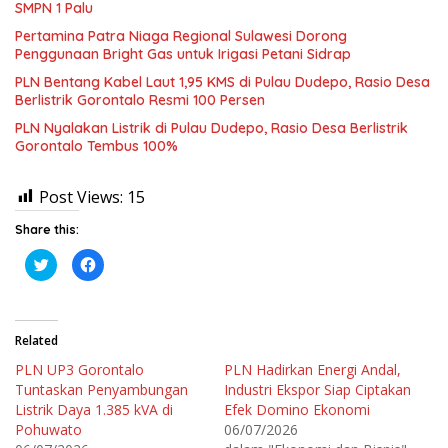
SMPN 1 Palu
Pertamina Patra Niaga Regional Sulawesi Dorong
Penggunaan Bright Gas untuk Irigasi Petani Sidrap
PLN Bentang Kabel Laut 1,95 KMS di Pulau Dudepo, Rasio Desa
Berlistrik Gorontalo Resmi 100 Persen
PLN Nyalakan Listrik di Pulau Dudepo, Rasio Desa Berlistrik
Gorontalo Tembus 100%
Post Views:
15
Share this:
K
K
l
l
i
i
k
k
u
u
n
n
t
t
Related
u
u
k
k
PLN UP3 Gorontalo
PLN Hadirkan Energi Andal,
b
m
e
e
Tuntaskan Penyambungan
Industri Ekspor Siap Ciptakan
r
m
b
b
Listrik Daya 1.385 kVA di
Efek Domino Ekonomi
a
a
Pohuwato
06/07/2026
g
g
i
i