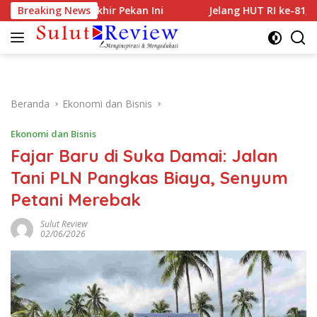
Langsung
an Normal Akhir Pekan Ini
Breaking News
Jelang HUT RI ke-81, PLN UP3
ke
konten
Beranda
Ekonomi dan Bisnis
Ekonomi dan Bisnis
Fajar Baru di Suka Damai: Jalan
Tani PLN Pangkas Biaya, Senyum
Petani Merebak
Sulut Review
02/06/2026