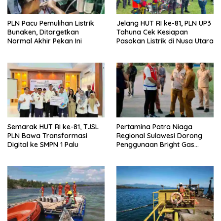
u
)
PLN Pacu Pemulihan Listrik
Jelang HUT RI ke-81, PLN UP3
Bunaken, Ditargetkan
Tahuna Cek Kesiapan
Normal Akhir Pekan Ini
Pasokan Listrik di Nusa Utara
Semarak HUT RI ke-81, TJSL
Pertamina Patra Niaga
PLN Bawa Transformasi
Regional Sulawesi Dorong
Digital ke SMPN 1 Palu
Penggunaan Bright Gas
untuk Irigasi Petani Sidrap