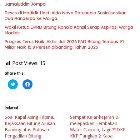
Jamaluddin Jompa
Reses di Madidir Unet, Aldo Nova Ratungalo Sosialisasikan
Dua Ranperda ke Warga
Wakil Ketua DPRD Bitung Ronald Kansil Serap Aspirasi Warga
Madidir
Progres Terus Naik, Akhir Juli 2026 PAD Bitung Tembus 9.1
Miliar Naik 15.8 Persen dibanding Tahun 2025
Post Views:
15
Share this:
K
K
l
l
i
i
k
k
u
u
n
n
t
t
Related
u
u
k
k
Soal Kapal Asing Filipina,
Sempat Kejar-kejaran &
b
m
e
e
Kejaksaan Bitung Ajukan
melepaskan Tembakan
r
m
b
b
Banding atas Putusan
Water Cannon, Lagi PSDKP-
a
a
Pengadilan Bitung
KKP Tangkap 2 Kapal
g
g
i
i