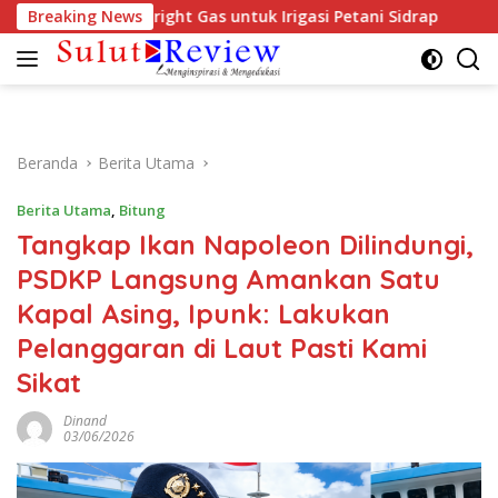
Langsung
ggunaan Bright Gas untuk Irigasi Petani Sidrap
Breaking News
Kapolr
ke
konten
Beranda
Berita Utama
Berita Utama
,
Bitung
Tangkap Ikan Napoleon Dilindungi,
PSDKP Langsung Amankan Satu
Kapal Asing, Ipunk: Lakukan
Pelanggaran di Laut Pasti Kami
Sikat
Dinand
03/06/2026