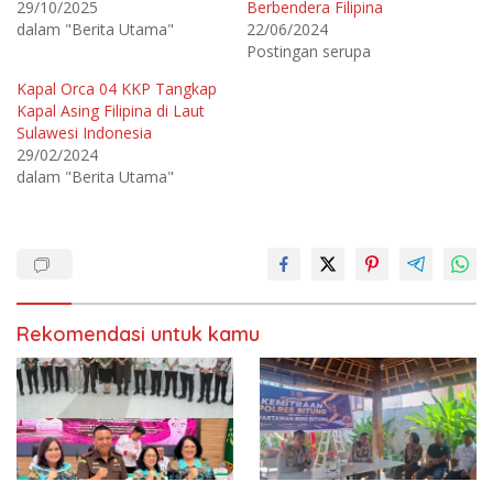
29/10/2025
Berbendera Filipina
p
k
a
a
dalam "Berita Utama"
22/06/2024
d
n
Postingan serupa
a
d
T
i
w
F
Kapal Orca 04 KKP Tangkap
i
a
t
c
Kapal Asing Filipina di Laut
t
e
e
b
Sulawesi Indonesia
r
o
29/02/2024
(
o
M
k
dalam "Berita Utama"
e
(
m
M
b
e
u
m
k
b
a
u
d
k
i
a
j
d
e
i
n
j
d
e
Rekomendasi untuk kamu
e
n
l
d
a
e
y
l
a
a
n
y
g
a
b
n
a
g
r
b
u
a
)
r