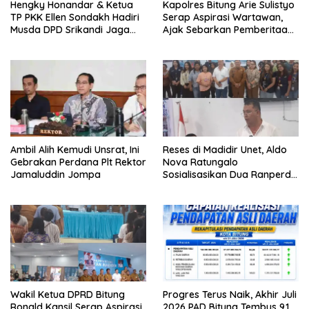
Hengky Honandar & Ketua
Kapolres Bitung Arie Sulistyo
u
)
TP PKK Ellen Sondakh Hadiri
Serap Aspirasi Wartawan,
Musda DPD Srikandi Jaga
Ajak Sebarkan Pemberitaan
Desa Sulut
Menyejukan
Ambil Alih Kemudi Unsrat, Ini
Reses di Madidir Unet, Aldo
Gebrakan Perdana Plt Rektor
Nova Ratungalo
Jamaluddin Jompa
Sosialisasikan Dua Ranperda
ke Warga
Wakil Ketua DPRD Bitung
Progres Terus Naik, Akhir Juli
Ronald Kansil Serap Aspirasi
2026 PAD Bitung Tembus 9.1