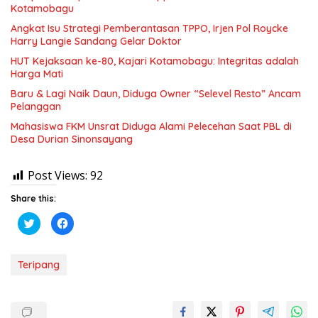
Kotamobagu
Angkat Isu Strategi Pemberantasan TPPO, Irjen Pol Roycke
Harry Langie Sandang Gelar Doktor
HUT Kejaksaan ke-80, Kajari Kotamobagu: Integritas adalah
Harga Mati
Baru & Lagi Naik Daun, Diduga Owner “Selevel Resto” Ancam
Pelanggan
Mahasiswa FKM Unsrat Diduga Alami Pelecehan Saat PBL di
Desa Durian Sinonsayang
Post Views:
92
Share this:
K
K
l
l
i
i
k
k
u
u
n
n
Teripang
t
t
u
u
k
k
b
m
e
e
r
m