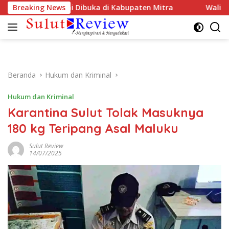
Langsung
kaan RI Resmi Dibuka di Kabupaten Mitra
Breaking News
Walikota He
ke
konten
Beranda
Hukum dan Kriminal
Hukum dan Kriminal
Karantina Sulut Tolak Masuknya
180 kg Teripang Asal Maluku
Sulut Review
14/07/2025