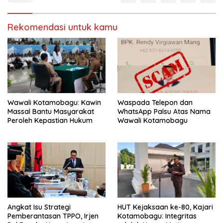
b
b
a
a
g
g
i
i
Rekomendasi untuk kamu
p
k
a
a
d
n
a
d
T
i
w
F
i
a
t
c
t
e
e
b
r
o
(
o
M
k
Wawali Kotamobagu: Kawin
Waspada Telepon dan
e
(
Massal Bantu Masyarakat
WhatsApp Palsu Atas Nama
m
M
b
e
Peroleh Kepastian Hukum
Wawali Kotamobagu
u
m
k
b
a
u
d
k
i
a
j
d
e
i
n
j
d
e
e
n
l
d
a
e
y
l
a
a
Angkat Isu Strategi
HUT Kejaksaan ke-80, Kajari
n
y
g
a
Pemberantasan TPPO, Irjen
Kotamobagu: Integritas
b
n