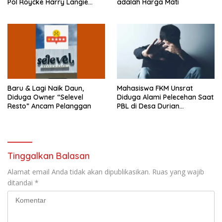
Pol Roycke Harry Langie
adalah Harga Mati
a
g
r
b
Sandang Gelar Doktor
u
a
)
r
u
)
Baru & Lagi Naik Daun,
Mahasiswa FKM Unsrat
Diduga Owner “Selevel
Diduga Alami Pelecehan Saat
Resto” Ancam Pelanggan
PBL di Desa Durian
Sinonsayang
Tinggalkan Balasan
Alamat email Anda tidak akan dipublikasikan.
Ruas yang wajib
ditandai
*