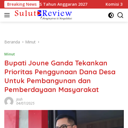
Langsung
pakati KUA-PPAS Tahun Anggaran 2027
Breaking News
Komisi 3 DPRD Sul
ke
konten
Beranda
Minut
Minut
Bupati Joune Ganda Tekankan
Prioritas Penggunaan Dana Desa
Untuk Pembangunan dan
Pemberdayaan Masyarakat
Josh
04/07/2025