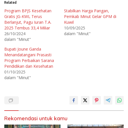
t
t
Related
u
u
k
k
Program BPJS Kesehatan
Stabilkan Harga Pangan,
b
m
e
e
Gratis JG-KWL Terus
Pemkab Minut Gelar GPM di
r
m
b
b
Berlanjut, Pagu Iuran T.A.
Kuwil
a
a
2025 Tembus 33,4 Miliar
10/09/2025
g
g
i
i
26/10/2024
dalam "Minut"
p
k
a
a
dalam "Minut"
d
n
a
d
T
i
Bupati Joune Ganda
w
F
Menandatangani Prasasti
i
a
t
c
Program Perbaikan Sarana
t
e
e
b
Pendidikan dan Kesehatan
r
o
01/10/2025
(
o
M
k
dalam "Minut"
e
(
m
M
b
e
u
m
k
b
a
u
d
k
i
a
j
d
e
i
n
j
d
e
Rekomendasi untuk kamu
e
n
l
d
a
e