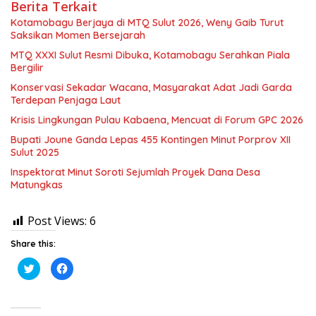
Berita Terkait
Kotamobagu Berjaya di MTQ Sulut 2026, Weny Gaib Turut
Saksikan Momen Bersejarah
MTQ XXXI Sulut Resmi Dibuka, Kotamobagu Serahkan Piala
Bergilir
Konservasi Sekadar Wacana, Masyarakat Adat Jadi Garda
Terdepan Penjaga Laut
Krisis Lingkungan Pulau Kabaena, Mencuat di Forum GPC 2026
Bupati Joune Ganda Lepas 455 Kontingen Minut Porprov XII
Sulut 2025
Inspektorat Minut Soroti Sejumlah Proyek Dana Desa
Matungkas
Post Views:
6
Share this:
K
K
l
l
i
i
k
k
u
u
n
n