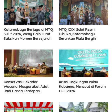
y
l
a
a
n
y
g
a
b
n
a
g
r
b
u
a
)
r
Kotamobagu Berjaya di MTQ
MTQ XXXI Sulut Resmi
u
)
Sulut 2026, Weny Gaib Turut
Dibuka, Kotamobagu
Saksikan Momen Bersejarah
Serahkan Piala Bergilir
Konservasi Sekadar
Krisis Lingkungan Pulau
Wacana, Masyarakat Adat
Kabaena, Mencuat di Forum
Jadi Garda Terdepan
GPC 2026
Penjaga Laut