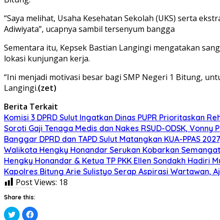
“Saya melihat, Usaha Kesehatan Sekolah (UKS) serta ekst
Adiwiyata”, ucapnya sambil tersenyum bangga
Sementara itu, Kepsek Bastian Langingi mengatakan sanga
lokasi kunjungan kerja.
“Ini menjadi motivasi besar bagi SMP Negeri 1 Bitung, u
Langingi.
(zet)
Berita Terkait
Komisi 3 DPRD Sulut Ingatkan Dinas PUPR Prioritaskan Reh
Soroti Gaji Tenaga Medis dan Nakes RSUD-ODSK, Vonny P
Banggar DPRD dan TAPD Sulut Matangkan KUA-PPAS 2027, 
Walikota Hengky Honandar Serukan Kobarkan Semangat 
Hengky Honandar & Ketua TP PKK Ellen Sondakh Hadiri M
Kapolres Bitung Arie Sulistyo Serap Aspirasi Wartawan,
Post Views:
18
Share this:
Klik
Klik
untuk
untuk