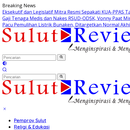
Langsung
Breaking News
ke
Eksekutif dan Legislatif Mitra Resmi Sepakati KUA-PPAS 
konten
Gaji Tenaga Medis dan Nakes RSUD-ODSK, Vonny Paat Min
Pacu Pemulihan Listrik Bunaken, Ditargetkan Normal Akhi
Pemprov Sulut
Religi & Edukasi