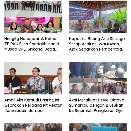
y
l
a
a
n
y
g
a
b
n
a
g
r
b
u
a
)
r
u
)
Hengky Honandar & Ketua
Kapolres Bitung Arie Sulistyo
TP PKK Ellen Sondakh Hadiri
Serap Aspirasi Wartawan,
Musda DPD Srikandi Jaga
Ajak Sebarkan Pemberitaan
Desa Sulut
Menyejukan
Ambil Alih Kemudi Unsrat, Ini
Aksi Merakyat Hevie Oktova
Gebrakan Perdana Plt Rektor
Sumarrau dengan Blusukan
Jamaluddin Jompa
ke Sejumlah Pangkalan Ojek
di Aertembaga