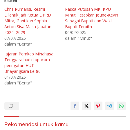
Related
u
u
k
k
Chris Rumansi, Resmi
Pasca Putusan MK, KPU
b
m
e
e
Dilantik Jadi Ketua DPRD
Minut Tetapkan Joune-Kevin
r
m
b
b
Mitra, Gantikan Sophia
Sebagai Bupati dan Wakil
a
a
Antou Sisa Masa Jabatan
Bupati Terpilih
g
g
i
i
2024–2029
06/02/2025
p
k
a
a
07/07/2026
dalam "Minut"
d
n
dalam "Berita"
a
d
T
i
w
F
Jajaran Pemkab Minahasa
i
a
t
c
Tenggara hadiri upacara
t
e
e
b
peringatan HUT
r
o
Bhayangkara ke-80
(
o
M
k
01/07/2026
e
(
m
M
dalam "Berita"
b
e
u
m
k
b
a
u
d
k
i
a
j
d
e
i
n
j
d
e
e
n
Rekomendasi untuk kamu
l
d
a
e