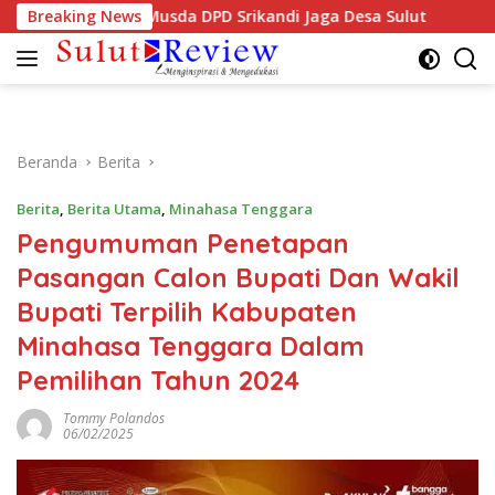
Langsung
dakh Hadiri Musda DPD Srikandi Jaga Desa Sulut
Breaking News
Semar
ke
konten
Beranda
Berita
Berita
,
Berita Utama
,
Minahasa Tenggara
Pengumuman Penetapan
Pasangan Calon Bupati Dan Wakil
Bupati Terpilih Kabupaten
Minahasa Tenggara Dalam
Pemilihan Tahun 2024
Tommy Polandos
06/02/2025