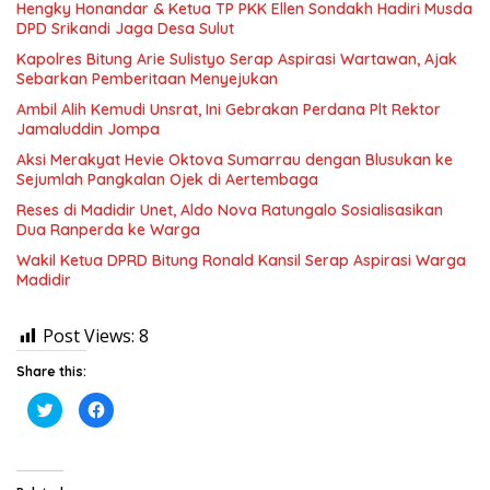
Hengky Honandar & Ketua TP PKK Ellen Sondakh Hadiri Musda
DPD Srikandi Jaga Desa Sulut
Kapolres Bitung Arie Sulistyo Serap Aspirasi Wartawan, Ajak
Sebarkan Pemberitaan Menyejukan
Ambil Alih Kemudi Unsrat, Ini Gebrakan Perdana Plt Rektor
Jamaluddin Jompa
Aksi Merakyat Hevie Oktova Sumarrau dengan Blusukan ke
Sejumlah Pangkalan Ojek di Aertembaga
Reses di Madidir Unet, Aldo Nova Ratungalo Sosialisasikan
Dua Ranperda ke Warga
Wakil Ketua DPRD Bitung Ronald Kansil Serap Aspirasi Warga
Madidir
Post Views:
8
Share this:
K
K
l
l
i
i
k
k
u
u
n
n
t
t